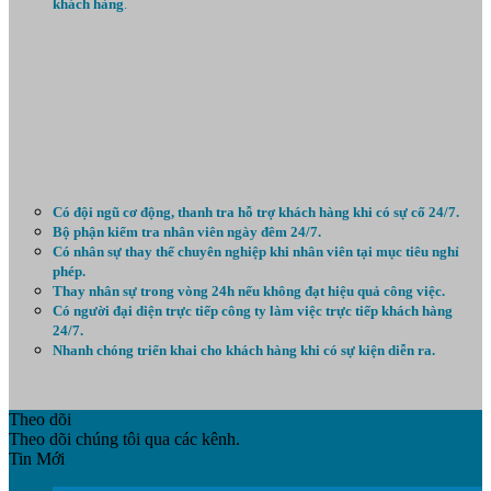
khách hàng
.
Có đội ngũ cơ động, thanh tra hỗ trợ khách hàng khi có sự cố 24/7.
Bộ phận kiểm tra nhân viên ngày đêm 24/7.
Có nhân sự thay thế chuyên nghiệp khi nhân viên tại mục tiêu nghỉ
phép.
Thay nhân sự trong vòng 24h nếu không đạt hiệu quả công việc.
Có người đại diện trực tiếp công ty làm việc trực tiếp khách hàng
24/7.
Nhanh chóng triển khai cho khách hàng khi có sự kiện diễn ra.
Theo dõi
Theo dõi chúng tôi qua các kênh.
Tin Mới