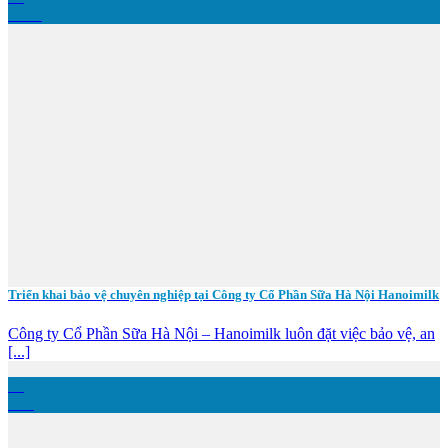
Th10
Triển khai bảo vệ chuyên nghiệp tại Công ty Cổ Phần Sữa Hà Nội Hanoimilk
Công ty Cổ Phần Sữa Hà Nội – Hanoimilk luôn đặt việc bảo vệ, an
[...]
06
Th4