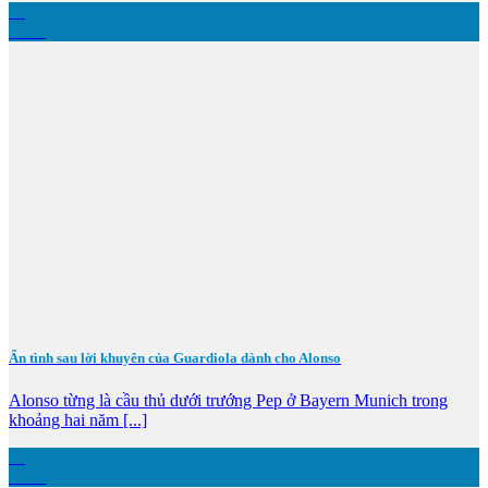
11
Th12
Ẩn tình sau lời khuyên của Guardiola dành cho Alonso
Alonso từng là cầu thủ dưới trướng Pep ở Bayern Munich trong
khoảng hai năm [...]
11
Th12