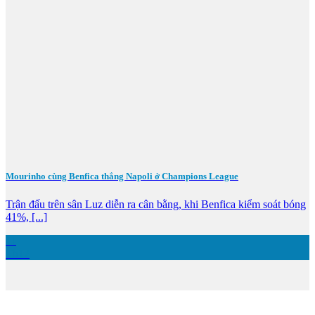
Mourinho cùng Benfica thắng Napoli ở Champions League
Trận đấu trên sân Luz diễn ra cân bằng, khi Benfica kiểm soát bóng
41%, [...]
11
Th12