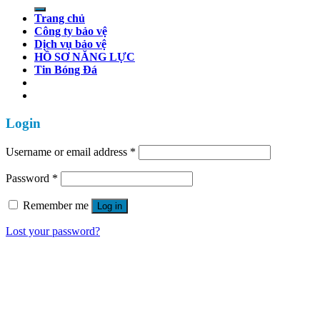
for:
Trang chủ
Công ty bảo vệ
Dịch vụ bảo vệ
HỒ SƠ NĂNG LỰC
Tin Bóng Đá
Login
Username or email address
*
Password
*
Remember me
Log in
Lost your password?