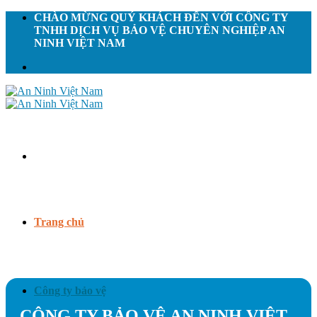
Skip
CHÀO MỪNG QUÝ KHÁCH ĐẾN VỚI CÔNG TY
to
TNHH DỊCH VỤ BẢO VỆ CHUYÊN NGHIỆP AN
content
NINH VIỆT NAM
Trang chủ
Công ty bảo vệ
CÔNG TY BẢO VỆ AN NINH VIỆT