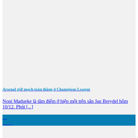
Arsenal giữ mạch toàn thắng ở Champions League
Noni Madueke là tâm điểm ở hiệp một trên sân Jan Breydel hôm
10/12. Phút [...]
11
Th12