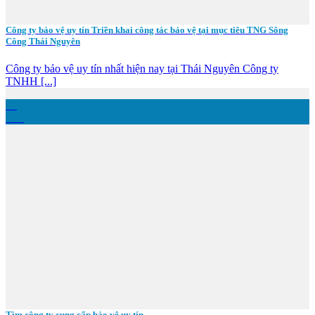
Công ty bảo vệ uy tín Triền khai công tác bảo vệ tại mục tiêu TNG Sông
Công Thái Nguyên
Công ty bảo vệ uy tín nhất hiện nay tại Thái Nguyên Công ty
TNHH [...]
02
Th1
Tìm công ty cung cấp bảo vệ uy tín