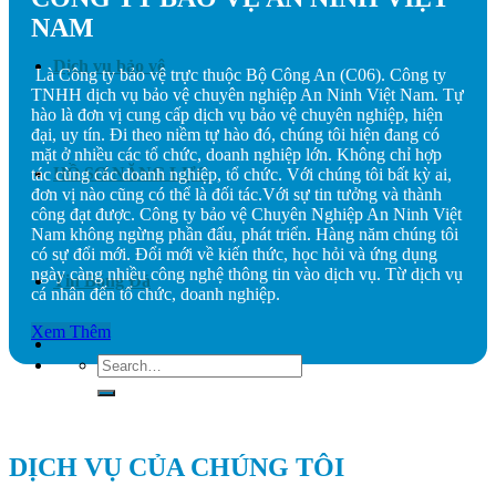
NAM
Dịch vụ bảo vệ
Là Công ty bảo vệ trực thuộc Bộ Công An (C06). Công ty
TNHH dịch vụ bảo vệ chuyên nghiệp An Ninh Việt Nam. Tự
hào là đơn vị cung cấp dịch vụ bảo vệ chuyên nghiệp, hiện
đại, uy tín. Đi theo niềm tự hào đó, chúng tôi hiện đang có
mặt ở nhiều các tổ chức, doanh nghiệp lớn. Không chỉ hợp
HỒ SƠ NĂNG LỰC
tác cùng các doanh nghiệp, tổ chức. Với chúng tôi bất kỳ ai,
đơn vị nào cũng có thể là đối tác.Với sự tin tưởng và thành
công đạt được. Công ty bảo vệ Chuyên Nghiệp An Ninh Việt
Nam không ngừng phần đấu, phát triển. Hàng năm chúng tôi
có sự đổi mới. Đổi mới về kiến thức, học hỏi và ứng dụng
ngày càng nhiều công nghệ thông tin vào dịch vụ. Từ dịch vụ
Tin Bóng Đá
cá nhân đến tổ chức, doanh nghiệp.
Xem Thêm
Search
for:
DỊCH VỤ CỦA CHÚNG TÔI