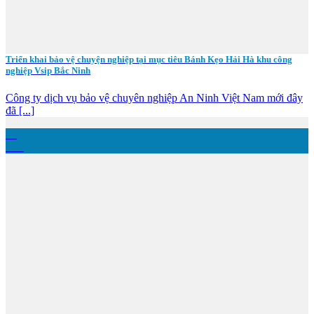
Triển khai bảo vệ chuyện nghiệp tại mục tiêu Bánh Kẹo Hải Hà khu công
nghiệp Vsip Bắc Ninh
Công ty dịch vụ bảo vệ chuyên nghiệp An Ninh Việt Nam mới đây
đã [...]
02
Th5