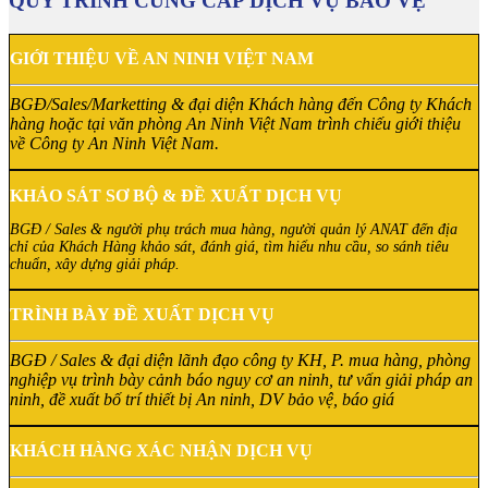
QUY TRÌNH CUNG CẤP DỊCH VỤ BẢO VỆ
GIỚI THIỆU VỀ AN NINH VIỆT NAM
BGĐ/Sales/Marketting & đại diện Khách hàng đến Công ty Khách
hàng hoặc tại văn phòng An Ninh Việt Nam trình chiếu giới thiệu
về Công ty An Ninh Việt Nam.
KHẢO SÁT SƠ BỘ & ĐỀ XUẤT DỊCH VỤ
BGĐ / Sales & người phụ trách mua hàng, người quản lý ANAT đến địa
chỉ của Khách Hàng khảo sát, đánh giá, tìm hiểu nhu cầu, so sánh tiêu
chuẩn, xây dựng giải pháp.
TRÌNH BÀY ĐỀ XUẤT DỊCH VỤ
BGĐ / Sales & đại diện lãnh đạo công ty KH, P. mua hàng, phòng
nghiệp vụ trình bày cảnh báo nguy cơ an ninh, tư vấn giải pháp an
ninh, đề xuất bố trí thiết bị An ninh, DV bảo vệ, báo giá
KHÁCH HÀNG XÁC NHẬN DỊCH VỤ