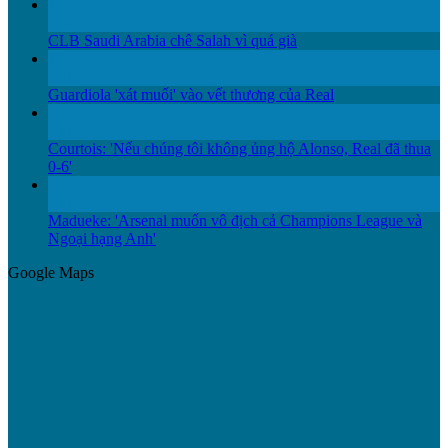
12
Th12
CLB Saudi Arabia chê Salah vì quá già
12
Th12
Guardiola 'xát muối' vào vết thương của Real
11
Th12
Courtois: 'Nếu chúng tôi không ủng hộ Alonso, Real đã thua
0-6'
11
Th12
Madueke: 'Arsenal muốn vô địch cả Champions League và
Ngoại hạng Anh'
Google Maps