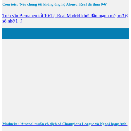
Courtois: 'Nếu chúng tôi không ủng hộ Alonso, Real đã thua 0-6'
Trên sân Bernabeu tối 10/12, Real Madrid khởi đầu mạnh mẽ, mở tỷ
số nhờ [...]
11
Th12
Madueke: 'Arsenal muốn vô địch cả Champions League và Ngoại hạng Anh'