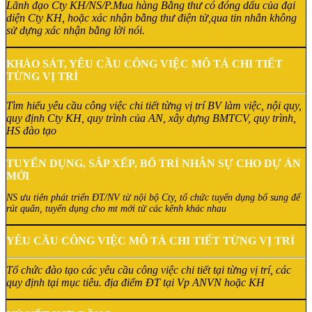
Lãnh đạo Cty KH/NS/P.Mua hàng Bằng thư có đóng dấu của đại
diện Cty KH, hoặc xác nhận bằng thư điện tử,qua tin nhắn không
sử dựng xác nhận bằng lời nói.
KHẢO SÁT, YÊU CẦU CÔNG VIỆC MÔ TẢ CHI TIẾT
TỪNG VỊ TRÍ
Tìm hiểu yêu cầu công việc chi tiết từng vị trí BV làm việc, nội quy,
quy định Cty KH, quy trình của AN, xây dựng BMTCV, quy trình,
HS đào tạo
TUYỂN DỤNG, SẮP XẾP, BỐ TRÍ NHÂN SỰ CHO DỰ ÁN
MỚI
NS ưu tiên phát triển ĐT/NV từ nội bộ Cty, tổ chức tuyển dụng bổ sung để
rút quân, tuyển dụng cho mt mới từ các kênh khác nhau
YÊU CẦU CÔNG VIỆC MÔ TẢ CHI TIẾT TỪNG VỊ TRÍ
Tổ chức đào tạo các yêu cầu công việc chi tiết tại từng vị trí, các
quy định tại mục tiêu. địa điểm ĐT tại Vp ANVN hoặc KH