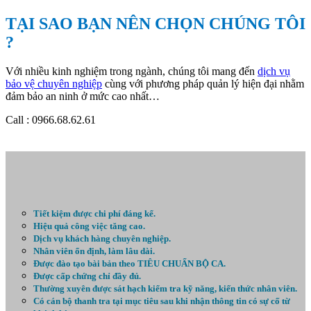
TẠI SAO BẠN NÊN CHỌN CHÚNG TÔI
?
Với nhiều kinh nghiệm trong ngành, chúng tôi mang đến
dịch vụ
bảo vệ chuyên nghiệp
cùng với phương pháp quản lý hiện đại nhằm
đảm bảo an ninh ở mức cao nhất…
Call : 0966.68.62.61
Tiết kiệm được chi phí đáng kể.
Hiệu quả công việc tăng cao.
Dịch vụ khách hàng chuyên nghiệp.
Nhân viên ổn định, làm lâu dài.
Được đào tạo bài bản theo TIÊU CHUẨN BỘ CA.
Được cấp chứng chỉ đầy đủ.
Thường xuyên được sát hạch kiểm tra kỹ năng, kiến thức nhân viên.
Có cán bộ thanh tra tại mục tiêu sau khi nhận thông tin có sự cố từ