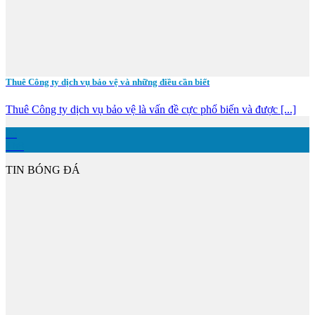
Thuê Công ty dịch vụ bảo vệ và những điều cần biết
Thuê Công ty dịch vụ bảo vệ là vấn đề cực phổ biến và được [...]
26
Th8
TIN BÓNG ĐÁ