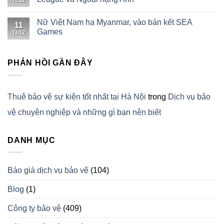
Th12
Nữ Việt Nam hạ Myanmar, vào bán kết SEA
11
Games
Th12
PHẢN HỒI GẦN ĐÂY
Thuê bảo vệ sự kiện tốt nhất tại Hà Nội
trong
Dịch vụ bảo
vệ chuyên nghiệp và những gì bạn nên biết
DANH MỤC
Báo giá dịch vụ bảo vệ
(104)
Blog
(1)
Công ty bảo vệ
(409)