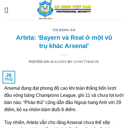
Skip
to
content
TIN BÓNG ĐÁ
Arteta: 'Bayern và Real ở một vũ
trụ khác Arsenal'
POSTED ON
28/11/2025
BY
CONGTYBAOVE
28
Th11
Arsenal đang đạt phong độ cao khi toàn thắng bốn lượt
đầu vòng bảng Champions League, ghi 11 và chưa lọt lưới
bàn nào. “Pháo thủ” cũng dẫn đầu Ngoại hạng Anh với 29
điểm, bỏ xa nhóm bám đuổi 6 điểm.
Tuy nhiên, Arteta vẫn cho rằng Arsenal chưa thể xếp