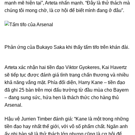
mạnh mẽ hiện tại”, Arteta nhấn mạnh. “Đây là thử thách mà
chúng tôi mong chờ, là cơ hội để biết mình đang ở đâu”.
Phản ứng của Bukayo Saka khi thấy tấm tifo trên khán đài.
Arteta xác nhận hai tiền đạo Viktor Gyokeres, Kai Havertz
sẽ tiếp tục được đánh giá tình trạng chấn thương và nhiều
khả năng vắng mặt. Phía đối diện, Harry Kane – tiền đạo
đã ghi 25 bàn trên mọi đấu trường từ đầu mùa cho Bayern
– đang sung sức, hứa hẹn là thách thức cho hàng thủ
Arsenal.
Hậu vệ Jurrien Timber đánh giá: “Kane là một trong những
tiền đạo hay nhất thế giới, với vô số phẩm chất. Ngăn anh
ấy ghi bàn sẽ là thử thách lớn nhưng cũng là cơ hội để