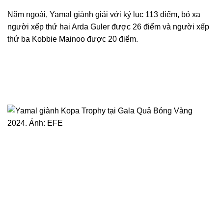
Năm ngoái, Yamal giành giải với kỷ lục 113 điểm, bỏ xa
người xếp thứ hai Arda Guler được 26 điểm và người xếp
thứ ba Kobbie Mainoo được 20 điểm.