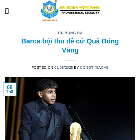
Skip
to
content
TIN BÓNG ĐÁ
Barca bội thu đề cử Quả Bóng
Vàng
POSTED ON
08/08/2025
BY
CONGTYBAOVE
08
Th8