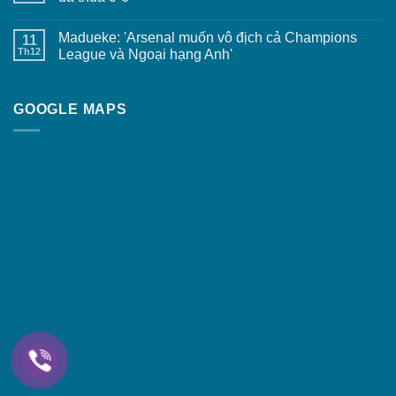
Madueke: 'Arsenal muốn vô địch cả Champions
11
Th12
League và Ngoại hạng Anh'
GOOGLE MAPS