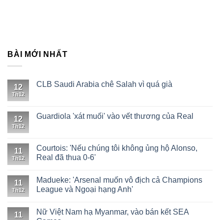
BÀI MỚI NHẤT
CLB Saudi Arabia chê Salah vì quá già
12
Th12
Guardiola 'xát muối' vào vết thương của Real
12
Th12
Courtois: 'Nếu chúng tôi không ủng hộ Alonso,
11
Real đã thua 0-6'
Th12
Madueke: 'Arsenal muốn vô địch cả Champions
11
League và Ngoại hạng Anh'
Th12
Nữ Việt Nam hạ Myanmar, vào bán kết SEA
11