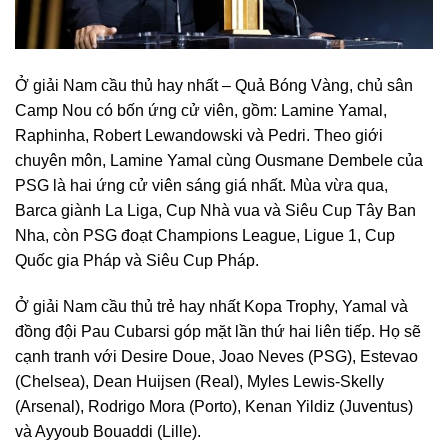
Ở giải Nam cầu thủ hay nhất – Quả Bóng Vàng, chủ sân
Camp Nou có bốn ứng cử viên, gồm: Lamine Yamal,
Raphinha, Robert Lewandowski và Pedri. Theo giới
chuyên môn, Lamine Yamal cùng Ousmane Dembele của
PSG là hai ứng cử viên sáng giá nhất. Mùa vừa qua,
Barca giành La Liga, Cup Nhà vua và Siêu Cup Tây Ban
Nha, còn PSG đoạt Champions League, Ligue 1, Cup
Quốc gia Pháp và Siêu Cup Pháp.
Ở giải Nam cầu thủ trẻ hay nhất Kopa Trophy, Yamal và
đồng đội Pau Cubarsi góp mặt lần thứ hai liên tiếp. Họ sẽ
cạnh tranh với Desire Doue, Joao Neves (PSG), Estevao
(Chelsea), Dean Huijsen (Real), Myles Lewis-Skelly
(Arsenal), Rodrigo Mora (Porto), Kenan Yildiz (Juventus)
và Ayyoub Bouaddi (Lille).