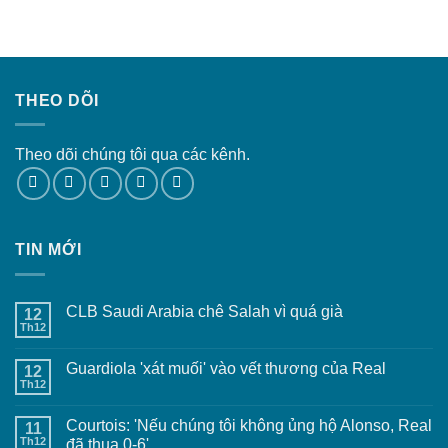
THEO DÕI
Theo dõi chúng tôi qua các kênh.
TIN MỚI
CLB Saudi Arabia chê Salah vì quá già
12
Th12
Guardiola 'xát muối' vào vết thương của Real
12
Th12
Courtois: 'Nếu chúng tôi không ủng hộ Alonso, Real
11
Th12
đã thua 0-6'