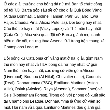
Ở các giải thưởng cho bóng đá nữ mà Ban tổ chức công
bố tối 7/8, Barca góp sáu đề cử cho giải Quả Bóng Vàng
(Aitana Bonmati, Caroline Hansen, Patri Guijarro, Ewa
Pajor, Claudia Pina, Alexia Putellas), Đội bóng hay nhất,
Cầu thủ trẻ hay nhất (Vicky Lopez) và Thủ môn hay nhất
(Cata Coll). Mùa vừa qua, đội nữ Barca giành mọi danh
hiệu quốc nội, nhưng thua Arsenal 0-1 trong trận chung kết
Champions League.
Đội bóng xứ Catalonia chỉ vắng mặt ở hai giải, gồm Nam
thủ môn hay nhất và HLV bóng đá nữ hay nhất. Ở giải
Nam thủ môn hay nhất, các ứng cử viên gồm Alisson
(Liverpool), Bounou (Al Hilal), Chevalier (Lille), Courtois
(Real), Donnarumma (PSG), Emiliano Martinez (Aston
Villa), Oblak (Atletico), Raya (Arsenal), Sommer (Inter) và
Sels (Nottingham Forest). Trong đó, với phong độ xuất sắc
tại Champions League, Donnarumma là ứng cử viên số
một. Hai năm vừa qua, Emiliano Martinez đều giành giải.