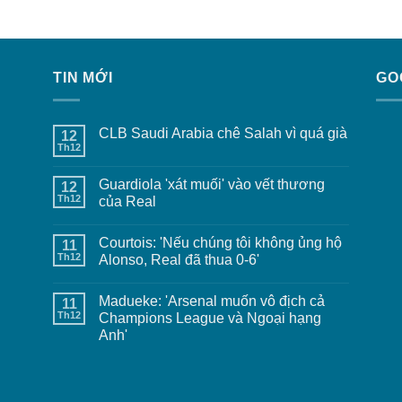
TIN MỚI
GO
CLB Saudi Arabia chê Salah vì quá già
12
Th12
Guardiola 'xát muối' vào vết thương
12
Th12
của Real
Courtois: 'Nếu chúng tôi không ủng hộ
11
Th12
Alonso, Real đã thua 0-6'
Madueke: 'Arsenal muốn vô địch cả
11
Th12
Champions League và Ngoại hạng
Anh'