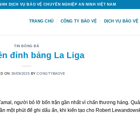
HH DỊCH VỤ BẢO VỆ CHUYÊN NGHIỆP AN NINH VIỆT NAM
TRANG CHỦ
CÔNG TY BẢO VỆ
DỊCH VỤ BẢO VỆ
TIN BÓNG ĐÁ
ên đỉnh bảng La Liga
ED ON
30/09/2025
BY
CONGTYBAOVE
Yamal, người bỏ lỡ bốn trận gần nhất vì chấn thương háng. Quả
ần một phút để ghi dấu ấn, khi kiến tạo cho Robert Lewandows