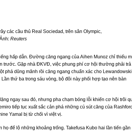
vây các cầu thủ Real Sociedad, trên sân Olympic,
 Ảnh:
Reuters
 miếng hấp dẫn. Đường căng ngang của Aihen Munoz chỉ thiếu m
ẫn trước. Gặp nhà ĐKVĐ, việc phung phí cơ hội thường phải trả
l đột phá dũng mãnh rồi căng ngang chuẩn xác cho Lewandowski
Lần thứ ba trong sáu vòng, bộ đôi này phối hợp tạo nên bàn
lặng ngay sau đó, nhưng pha chạm bóng lỗi khiến cơ hội trôi q
Remiro tiếp tục xuất sắc cản phá những cú sút căng của Rashfor
ne Yamal bị từ chối vì việt vị.
n họ để lộ những khoảng trống. Takefusa Kubo hai lần tiến gần