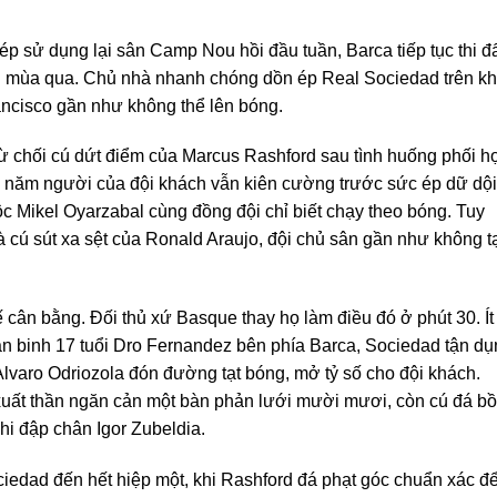
ép sử dụng lại sân Camp Nou hồi đầu tuần, Barca tiếp tục thi đ
ai mùa qua. Chủ nhà nhanh chóng dồn ép Real Sociedad trên k
ncisco gần như không thể lên bóng.
từ chối cú dứt điểm của Marcus Rashford sau tình huống phối h
hủ năm người của đội khách vẫn kiên cường trước sức ép dữ dội
c Mikel Oyarzabal cùng đồng đội chỉ biết chạy theo bóng. Tuy
 cú sút xa sệt của Ronald Araujo, đội chủ sân gần như không t
 cân bằng. Đối thủ xứ Basque thay họ làm điều đó ở phút 30. Ít
 tân binh 17 tuổi Dro Fernandez bên phía Barca, Sociedad tận d
lvaro Odriozola đón đường tạt bóng, mở tỷ số cho đội khách.
xuất thần ngăn cản một bàn phản lưới mười mươi, còn cú đá bồ
hi đập chân Igor Zubeldia.
dad đến hết hiệp một, khi Rashford đá phạt góc chuẩn xác đ