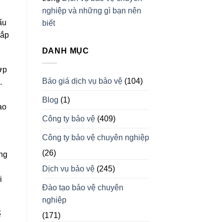
nghiệp và những gì bạn nên
ấu
biết
hắp
DANH MỤC
ợp
Báo giá dịch vụ bảo vệ
(104)
.
Blog
(1)
ạo
Công ty bảo vệ
(409)
Công ty bảo vệ chuyên nghiệp
(26)
ụng
Dịch vụ bảo vệ
(245)
i
Đào tạo bảo vệ chuyên
nghiệp
ể
(171)