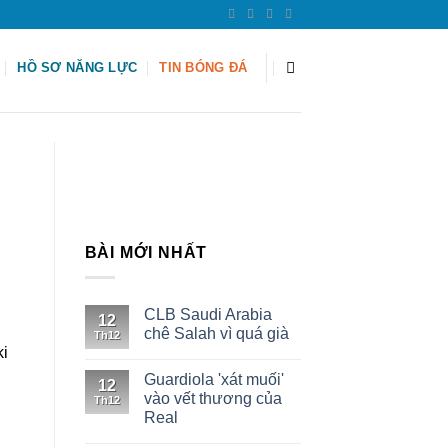
HỒ SƠ NĂNG LỰC
TIN BÓNG ĐÁ
BÀI MỚI NHẤT
CLB Saudi Arabia
12
chê Salah vì quá già
Th12
ki
Guardiola 'xát muối'
12
vào vết thương của
Th12
Real