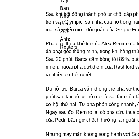
Sau khi hội đồng thành phố từ chối cấp ph
trên sân Olympic, sân nhà của họ trong h
mặt sân, đến mức đội quân của Sergio Fra
Pha cứu thua khó tin của Alex Remiro đã 
đá phạt góc thông minh, trong khi hàng t
Sau 20 phút, Barca cầm bóng tới 89%, buộ
nhiên, ngoài pha dứt điểm của Rashford và
ra nhiều cơ hội rõ rệt.
Dù nỗ lực, Barca vẫn không thể phá vỡ thế
phút sau khi bỏ lỡ thời cơ từ sai lầm của
cơ hội thứ hai. Từ pha phản công nhanh, A
Ngay sau đó, Remiro lại có pha cứu thua 
của Pedri bất ngờ chệch hướng ra ngoài k
Nhưng may mắn không song hành với Socie