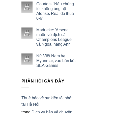
Courtois: 'Nếu chúng
11
tôi không ủng hộ
Th12
Alonso, Real đã thua
0-6'
Madueke: 'Arsenal
11
muốn vô địch cả
Th12
Champions League
và Ngoại hạng Anh'
Nữ Việt Nam hạ
11
Myanmar, vào bán kết
Th12
SEA Games
PHẢN HỒI GẦN ĐÂY
Thuê bảo vệ sự kiện tốt nhất
tại Hà Nội
trong
Dịch vụ bảo vệ chuyên