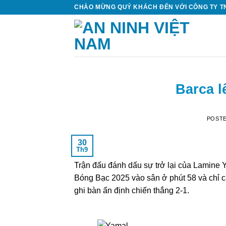
Skip
CHÀO MỪNG QUÝ KHÁCH ĐẾN VỚI CÔNG TY TN
to
content
Barca l
POST
30
Th9
Trận đấu đánh dấu sự trở lại của Lamine 
Bóng Bạc 2025 vào sân ở phút 58 và chỉ c
ghi bàn ấn định chiến thắng 2-1.