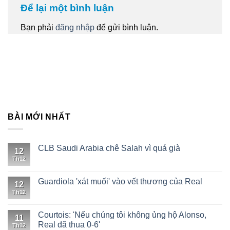
Để lại một bình luận
Bạn phải
đăng nhập
để gửi bình luận.
BÀI MỚI NHẤT
CLB Saudi Arabia chê Salah vì quá già
12
Th12
Guardiola 'xát muối' vào vết thương của Real
12
Th12
Courtois: 'Nếu chúng tôi không ủng hộ Alonso,
11
Real đã thua 0-6'
Th12