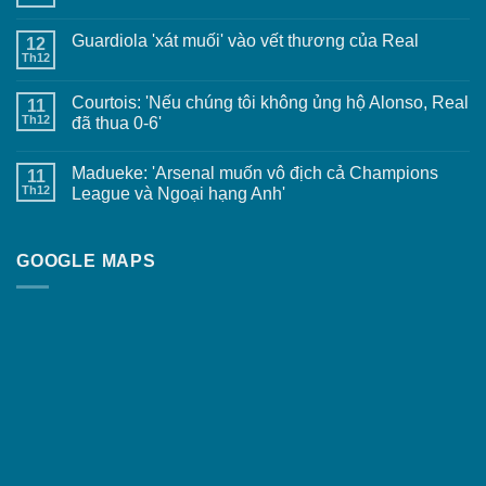
Guardiola 'xát muối' vào vết thương của Real
12
Th12
Courtois: 'Nếu chúng tôi không ủng hộ Alonso, Real
11
Th12
đã thua 0-6'
Madueke: 'Arsenal muốn vô địch cả Champions
11
Th12
League và Ngoại hạng Anh'
GOOGLE MAPS