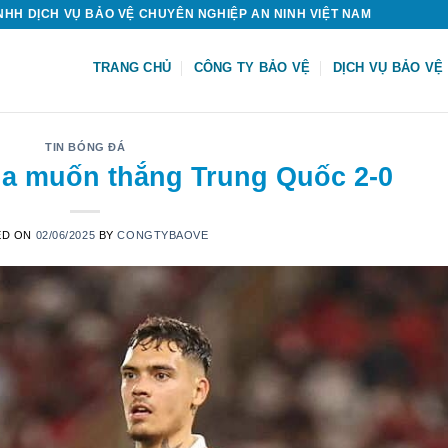
HH DỊCH VỤ BẢO VỆ CHUYÊN NGHIỆP AN NINH VIỆT NAM
TRANG CHỦ
CÔNG TY BẢO VỆ
DỊCH VỤ BẢO VỆ
TIN BÓNG ĐÁ
ia muốn thắng Trung Quốc 2-0
ED ON
02/06/2025
BY
CONGTYBAOVE