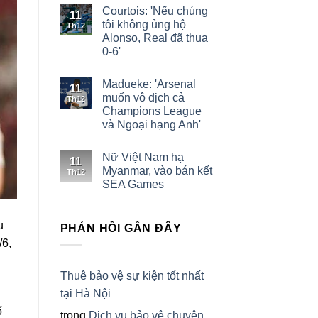
Courtois: 'Nếu chúng
11
tôi không ủng hộ
Th12
Alonso, Real đã thua
0-6'
Madueke: 'Arsenal
11
muốn vô địch cả
Th12
Champions League
và Ngoại hạng Anh'
Nữ Việt Nam hạ
11
Myanmar, vào bán kết
Th12
SEA Games
u
PHẢN HỒI GẦN ĐÂY
/6,
Thuê bảo vệ sự kiện tốt nhất
tại Hà Nội
ố
trong
Dịch vụ bảo vệ chuyên