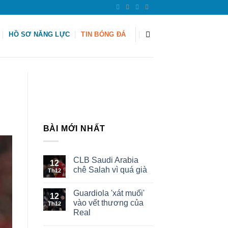
HỒ SƠ NĂNG LỰC
TIN BÓNG ĐÁ
BÀI MỚI NHẤT
CLB Saudi Arabia
12
chê Salah vì quá già
Th12
Guardiola 'xát muối'
12
vào vết thương của
Th12
Real