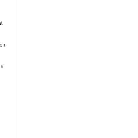
và
en,
ch