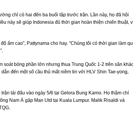
ờng chỉ có hai đến ba buổi tập trước trận. Lần này, họ đã hội
điều này sẽ giúp Indonesia đủ thời gian hoàn thiện chiến thuật, 
và độ ẩm cao”, Pattynama cho hay. “Chúng tôi có thời gian làm qu
”.
iểm soát bóng phần lớn nhưng thua Trung Quốc 1-2 trên sân khá
 dẫn đến một số cầu thủ mất niềm tin với HLV Shin Tae-yong,
 trận tái đấu vào ngày 5/6 tại Gelora Bung Karno. Họ thậm chí
ông Nam Á gặp Man Utd tại Kuala Lumpur. Malik Risaldi và
ĐTQG.