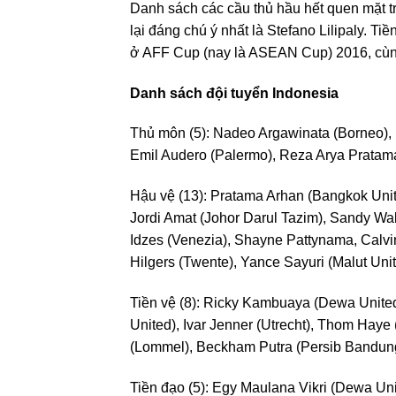
Danh sách các cầu thủ hầu hết quen mặt t
lại đáng chú ý nhất là Stefano Lilipaly. 
ở AFF Cup (nay là ASEAN Cup) 2016, cùng 
Danh sách đội tuyển Indonesia
Thủ môn (5): Nadeo Argawinata (Borneo),
Emil Audero (Palermo), Reza Arya Prata
Hậu vệ (13): Pratama Arhan (Bangkok Unit
Jordi Amat (Johor Darul Tazim), Sandy Wa
Idzes (Venezia), Shayne Pattynama, Calv
Hilgers (Twente), Yance Sayuri (Malut Un
Tiền vệ (8): Ricky Kambuaya (Dewa United
United), Ivar Jenner (Utrecht), Thom Haye
(Lommel), Beckham Putra (Persib Bandun
Tiền đạo (5): Egy Maulana Vikri (Dewa Unit