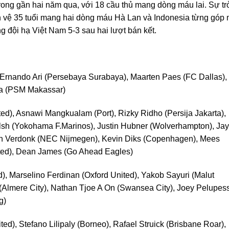
rong gần hai năm qua, với 18 cầu thủ mang dòng máu lai. Sự tr
Tiền vệ 35 tuổi mang hai dòng máu Hà Lan và Indonesia từng góp 
đội hạ Việt Nam 5-3 sau hai lượt bán kết.
 Ernando Ari (Persebaya Surabaya), Maarten Paes (FC Dallas),
ma (PSM Makassar)
ed), Asnawi Mangkualam (Port), Rizky Ridho (Persija Jakarta),
lsh (Yokohama F.Marinos), Justin Hubner (Wolverhampton), Jay
in Verdonk (NEC Nijmegen), Kevin Diks (Copenhagen), Mees
ited), Dean James (Go Ahead Eagles)
), Marselino Ferdinan (Oxford United), Yakob Sayuri (Malut
 (Almere City), Nathan Tjoe A On (Swansea City), Joey Pelupes
g)
ed), Stefano Lilipaly (Borneo), Rafael Struick (Brisbane Roar),