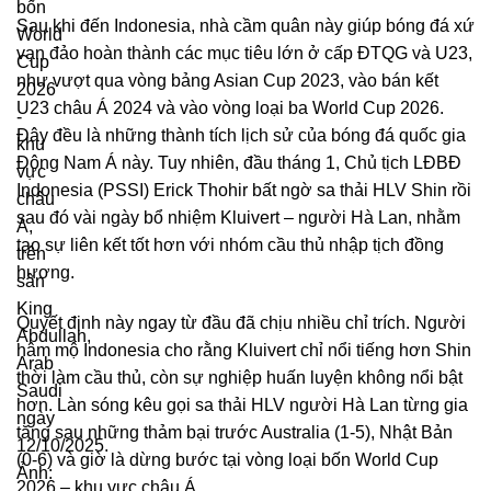
Sau khi đến Indonesia, nhà cầm quân này giúp bóng đá xứ
vạn đảo hoàn thành các mục tiêu lớn ở cấp ĐTQG và U23,
như vượt qua vòng bảng Asian Cup 2023, vào bán kết
U23 châu Á 2024 và vào vòng loại ba World Cup 2026.
Đây đều là những thành tích lịch sử của bóng đá quốc gia
Đông Nam Á này. Tuy nhiên, đầu tháng 1, Chủ tịch LĐBĐ
Indonesia (PSSI) Erick Thohir bất ngờ sa thải HLV Shin rồi
sau đó vài ngày bổ nhiệm Kluivert – người Hà Lan, nhằm
tạo sự liên kết tốt hơn với nhóm cầu thủ nhập tịch đồng
hương.
Quyết định này ngay từ đầu đã chịu nhiều chỉ trích. Người
hâm mộ Indonesia cho rằng Kluivert chỉ nổi tiếng hơn Shin
thời làm cầu thủ, còn sự nghiệp huấn luyện không nổi bật
hơn. Làn sóng kêu gọi sa thải HLV người Hà Lan từng gia
tăng sau những thảm bại trước Australia (1-5), Nhật Bản
(0-6) và giờ là dừng bước tại vòng loại bốn World Cup
2026 – khu vực châu Á.