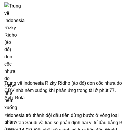
Trung vệ Indonesia Rizky Ridho (áo đỏ) dọn cốc nhựa do
CĐV nhà ném xuống khi phản ứng trọng tài ở phút 77.
Ảnh: Bola
Indonesia trở thành đội đầu tiên dừng bước ở vòng loại
bốn. Arab Saudi và Iraq sẽ phân định hai vị trí đầu bảng B
vào tối 14 /10. Đội nhất sẽ giành vé trực tiếp đến World