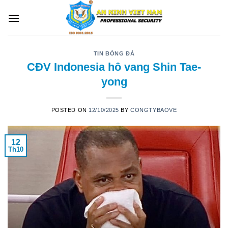
Skip
to
content
TIN BÓNG ĐÁ
CĐV Indonesia hô vang Shin Tae-
yong
POSTED ON
12/10/2025
BY
CONGTYBAOVE
12
Th10