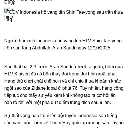
Người hâm mộ Indonesia hô vang tên HLV Shin Tae-yong
trên sân King Abdullah, Arab Saudi ngày 12/10/2025.
Sau thất bại 2-3 trước Arab Saudi ở lượt ra quân, hôm qua
HLV Kluivert đã có bốn thay đổi trong đội hình xuất phát.
Hàng thủ chơi chặt chẽ hơn và chỉ chịu thua khoảnh khắc
ngôi sao của Zidane Iqbal ở phút 76. Tuy nhiên, hàng công
tiếp tục cho thấy sự yếu kém khi không tạo ra cơ hội ăn
bàn rõ rệt, với một pha dứt điểm trúng đích sau 9 lần.
Sự thất vọng bao trùm lên đội tuyển Indonesia sau tiếng
còi mãn cuộc. Tiền vệ Thom Hay quỳ rạp xuống sân, lấy áo