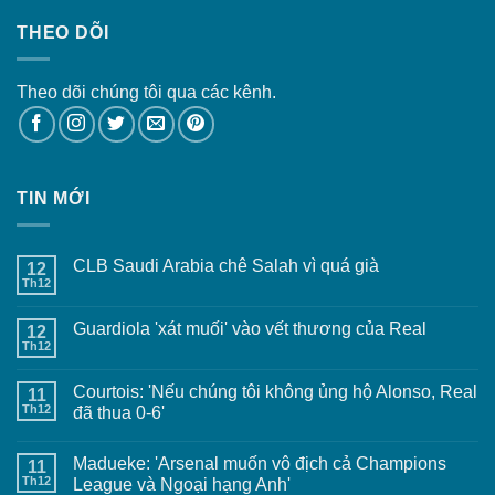
THEO DÕI
Theo dõi chúng tôi qua các kênh.
TIN MỚI
CLB Saudi Arabia chê Salah vì quá già
12
Th12
Guardiola 'xát muối' vào vết thương của Real
12
Th12
Courtois: 'Nếu chúng tôi không ủng hộ Alonso, Real
11
Th12
đã thua 0-6'
Madueke: 'Arsenal muốn vô địch cả Champions
11
Th12
League và Ngoại hạng Anh'