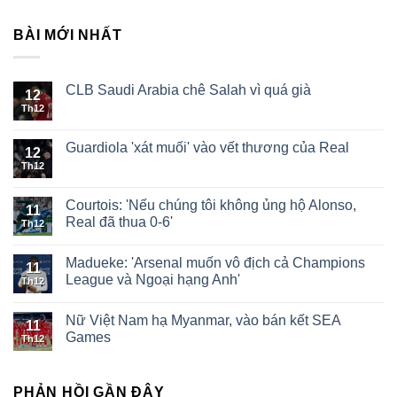
BÀI MỚI NHẤT
CLB Saudi Arabia chê Salah vì quá già
12
Th12
Guardiola 'xát muối' vào vết thương của Real
12
Th12
Courtois: 'Nếu chúng tôi không ủng hộ Alonso,
11
Real đã thua 0-6'
Th12
Madueke: 'Arsenal muốn vô địch cả Champions
11
League và Ngoại hạng Anh'
Th12
Nữ Việt Nam hạ Myanmar, vào bán kết SEA
11
Games
Th12
PHẢN HỒI GẦN ĐÂY