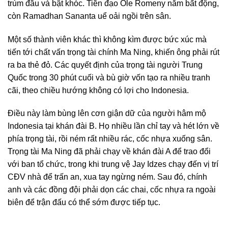
trùm đầu và bật khóc. Tiền đạo Ole Romeny nằm bất động,
còn Ramadhan Sananta uể oải ngồi trên sân.
Một số thành viên khác thì không kìm được bức xúc mà
tiến tới chất vấn trọng tài chính Ma Ning, khiến ông phải rút
ra ba thẻ đỏ. Các quyết định của trọng tài người Trung
Quốc trong 30 phút cuối và bù giờ vốn tạo ra nhiều tranh
cãi, theo chiều hướng không có lợi cho Indonesia.
Điều này làm bùng lên cơn giận dữ của người hâm mộ
Indonesia tại khán đài B. Họ nhiều lần chỉ tay và hét lớn về
phía trọng tài, rồi ném rất nhiều rác, cốc nhựa xuống sân.
Trọng tài Ma Ning đã phải chạy về khán đài A để trao đổi
với ban tổ chức, trong khi trung vệ Jay Idzes chạy đến vị trí
CĐV nhà để trấn an, xua tay ngừng ném. Sau đó, chính
anh và các đồng đội phải dọn các chai, cốc nhựa ra ngoài
biên để trận đấu có thể sớm được tiếp tục.