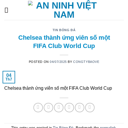
Skip
to
content
TIN BÓNG ĐÁ
Chelsea thành ứng viên số một
FIFA Club World Cup
POSTED ON
04/07/2025
BY
CONGTYBAOVE
04
Th7
Chelsea thành ứng viên số một FIFA Club World Cup
This entry was posted in
Tin Bóng Đá
. Bookmark the
permalink
.