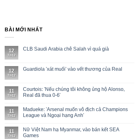
BÀI MỚI NHẤT
CLB Saudi Arabia chê Salah vì quá già
12
Th12
Guardiola 'xát muối' vào vết thương của Real
12
Th12
Courtois: 'Nếu chúng tôi không ủng hộ Alonso,
11
Real đã thua 0-6'
Th12
Madueke: 'Arsenal muốn vô địch cả Champions
11
League và Ngoại hạng Anh'
Th12
Nữ Việt Nam hạ Myanmar, vào bán kết SEA
11
Games
Th12