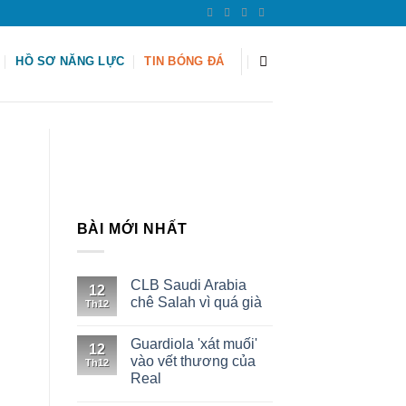
HỒ SƠ NĂNG LỰC
TIN BÓNG ĐÁ
BÀI MỚI NHẤT
CLB Saudi Arabia
12
chê Salah vì quá già
Th12
Guardiola 'xát muối'
12
vào vết thương của
Th12
Real