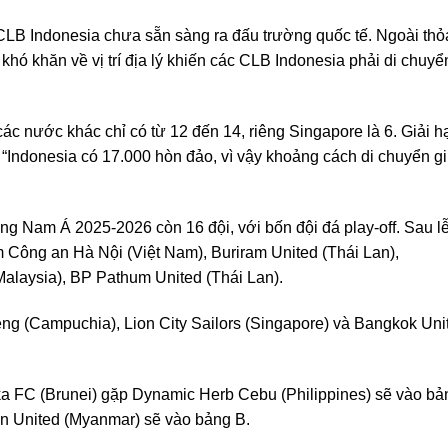
CLB Indonesia chưa sẵn sàng ra đấu trường quốc tế. Ngoài thỏ
khó khăn về vị trí địa lý khiến các CLB Indonesia phải di chuyể
ác nước khác chỉ có từ 12 đến 14, riêng Singapore là 6. Giải h
. “Indonesia có 17.000 hòn đảo, vì vậy khoảng cách di chuyển g
ng Nam Á 2025-2026 còn 16 đội, với bốn đội đá play-off. Sau l
 Công an Hà Nội (Việt Nam), Buriram United (Thái Lan),
alaysia), BP Pathum United (Thái Lan).
ng (Campuchia), Lion City Sailors (Singapore) và Bangkok Uni
uka FC (Brunei) gặp Dynamic Herb Cebu (Philippines) sẽ vào bả
an United (Myanmar) sẽ vào bảng B.