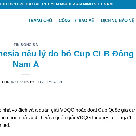
HH DỊCH VỤ BẢO VỆ CHUYÊN NGHIỆP AN NINH VIỆT NAM
TRANG CHỦ
CÔNG TY BẢO VỆ
DỊCH VỤ BẢO VỆ
TIN BÓNG ĐÁ
nesia nêu lý do bỏ Cup CLB Đông
Nam Á
ED ON
07/07/2025
BY
CONGTYBAOVE
nhà vô địch và á quân giải VĐQG hoặc đoạt Cup Quốc gia dự
ọ chọn nhà vô địch và á quân giải VĐQG Indonesia – Liga 1
ited.