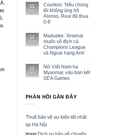
 Á.
Courtois: 'Nếu chúng
11
tôi không ủng hộ
ao
Th12
Alonso, Real đã thua
5,
0-6'
a.
Madueke: 'Arsenal
11
muốn vô địch cả
Th12
Champions League
và Ngoại hạng Anh'
Nữ Việt Nam hạ
11
Myanmar, vào bán kết
Th12
SEA Games
PHẢN HỒI GẦN ĐÂY
Thuê bảo vệ sự kiện tốt nhất
tại Hà Nội
trong
Dịch vụ bảo vệ chuyên