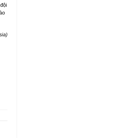
 đội
vào
sia)