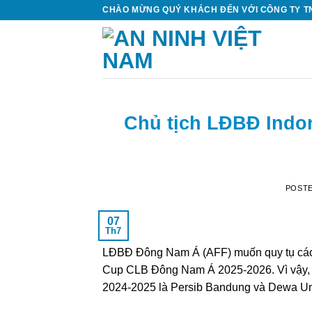
Skip
CHÀO MỪNG QUÝ KHÁCH ĐẾN VỚI CÔNG TY TN
to
content
Chủ tịch LĐBĐ Indo
POST
07
Th7
LĐBĐ Đông Nam Á (AFF) muốn quy tụ các 
Cup CLB Đông Nam Á 2025-2026. Vì vậy, h
2024-2025 là Persib Bandung và Dewa Un