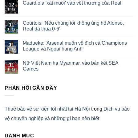
Guardiola 'xát muối' vào vết thương của Real
12
Th12
Courtois: 'Nếu chúng tôi không ủng hộ Alonso,
11
Real đã thua 0-6'
Th12
Madueke: 'Arsenal muốn vô địch cả Champions
11
League và Ngoại hạng Anh'
Th12
Nữ Việt Nam hạ Myanmar, vào bán kết SEA
11
Games
Th12
PHẢN HỒI GẦN ĐÂY
Thuê bảo vệ sự kiện tốt nhất tại Hà Nội
trong
Dịch vụ bảo
vệ chuyên nghiệp và những gì bạn nên biết
DANH MỤC