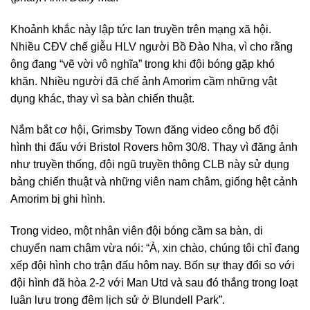
Khoảnh khắc này lập tức lan truyền trên mạng xã hội.
Nhiều CĐV chế giễu HLV người Bồ Đào Nha, vì cho rằng
ông đang “vẽ vời vô nghĩa” trong khi đội bóng gặp khó
khăn. Nhiều người đã chế ảnh Amorim cầm những vật
dụng khác, thay vì sa bàn chiến thuật.
Nắm bắt cơ hội, Grimsby Town đăng video công bố đội
hình thi đấu với Bristol Rovers hôm 30/8. Thay vì đăng ảnh
như truyền thống, đội ngũ truyền thông CLB này sử dụng
bảng chiến thuật và những viên nam châm, giống hệt cảnh
Amorim bị ghi hình.
Trong video, một nhân viên đội bóng cầm sa bàn, di
chuyển nam châm vừa nói: “À, xin chào, chúng tôi chỉ đang
xếp đội hình cho trận đấu hôm nay. Bốn sự thay đổi so với
đội hình đã hòa 2-2 với Man Utd và sau đó thắng trong loạt
luân lưu trong đêm lịch sử ở Blundell Park”.