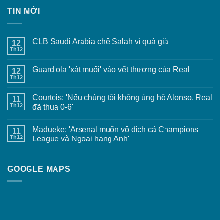
TIN MỚI
CLB Saudi Arabia chê Salah vì quá già
12
Th12
Guardiola 'xát muối' vào vết thương của Real
12
Th12
Courtois: 'Nếu chúng tôi không ủng hộ Alonso, Real
11
Th12
đã thua 0-6'
Madueke: 'Arsenal muốn vô địch cả Champions
11
Th12
League và Ngoại hạng Anh'
GOOGLE MAPS