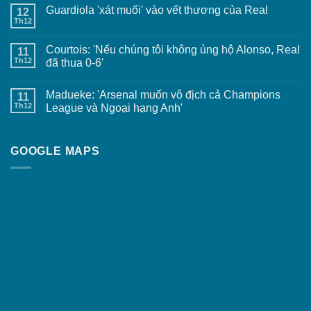
Guardiola 'xát muối' vào vết thương của Real
12
Th12
Courtois: 'Nếu chúng tôi không ủng hộ Alonso, Real
11
Th12
đã thua 0-6'
Madueke: 'Arsenal muốn vô địch cả Champions
11
Th12
League và Ngoại hạng Anh'
GOOGLE MAPS