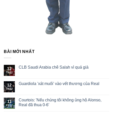
BÀI MỚI NHẤT
CLB Saudi Arabia chê Salah vì quá già
12
Th12
Guardiola 'xát muối' vào vết thương của Real
12
Th12
Courtois: 'Nếu chúng tôi không ủng hộ Alonso,
11
Real đã thua 0-6'
Th12