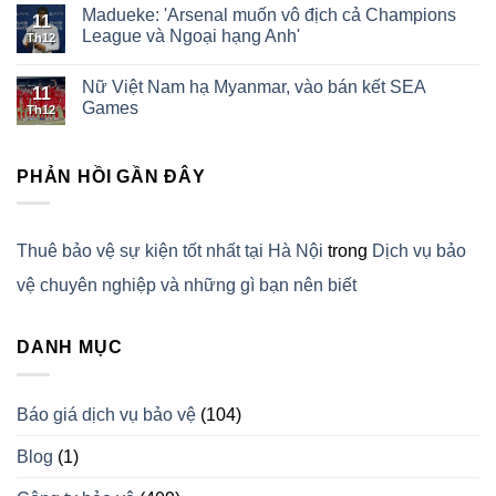
Madueke: 'Arsenal muốn vô địch cả Champions
11
League và Ngoại hạng Anh'
Th12
Nữ Việt Nam hạ Myanmar, vào bán kết SEA
11
Games
Th12
PHẢN HỒI GẦN ĐÂY
Thuê bảo vệ sự kiện tốt nhất tại Hà Nội
trong
Dịch vụ bảo
vệ chuyên nghiệp và những gì bạn nên biết
DANH MỤC
Báo giá dịch vụ bảo vệ
(104)
Blog
(1)