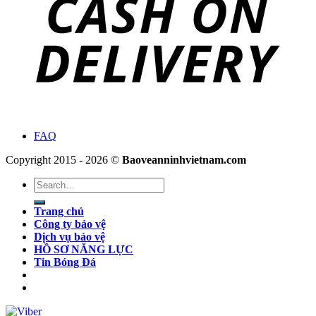
FAQ
Copyright 2015 - 2026 ©
Baoveanninhvietnam.com
Search
for:
Trang chủ
Công ty bảo vệ
Dịch vụ bảo vệ
HỒ SƠ NĂNG LỰC
Tin Bóng Đá