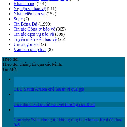
Khách hàng
(191)
Nghiệp vụ bảo vệ
(211)
Nhân viên bảo vệ
(152)
Style
(2)
Tin Bóng Đá
(1.999)
Tin tức Công ty bảo vệ
(365)
Tin tức dịch vụ bảo vệ
(309)
Tuyển nhân viên bảo vệ
(26)
Uncategorized
(3)
Văn bản pháp luật
(8)
Theo dõi
Theo dõi chúng tôi qua các kênh.
Tin Mới
12
Th12
CLB Saudi Arabia chê Salah vì quá già
12
Th12
Guardiola 'xát muối' vào vết thương của Real
11
Th12
Courtois: 'Nếu chúng tôi không ủng hộ Alonso, Real đã thua
0-6'