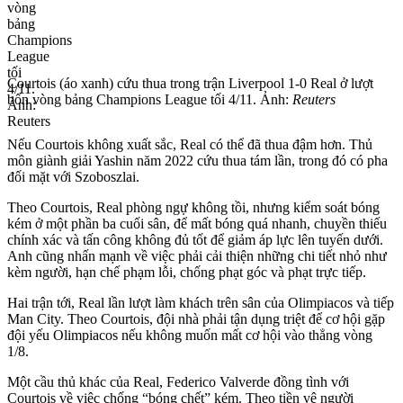
Courtois (áo xanh) cứu thua trong trận Liverpool 1-0 Real ở lượt
bốn vòng bảng Champions League tối 4/11. Ảnh:
Reuters
Nếu Courtois không xuất sắc, Real có thể đã thua đậm hơn. Thủ
môn giành giải Yashin năm 2022 cứu thua tám lần, trong đó có pha
đối mặt với Szoboszlai.
Theo Courtois, Real phòng ngự không tồi, nhưng kiểm soát bóng
kém ở một phần ba cuối sân, để mất bóng quá nhanh, chuyền thiếu
chính xác và tấn công không đủ tốt để giảm áp lực lên tuyến dưới.
Anh cũng nhấn mạnh về việc phải cải thiện những chi tiết nhỏ như
kèm người, hạn chế phạm lỗi, chống phạt góc và phạt trực tiếp.
Hai trận tới, Real lần lượt làm khách trên sân của Olimpiacos và tiếp
Man City. Theo Courtois, đội nhà phải tận dụng triệt để cơ hội gặp
đội yếu Olimpiacos nếu không muốn mất cơ hội vào thẳng vòng
1/8.
Một cầu thủ khác của Real, Federico Valverde đồng tình với
Courtois về việc chống “bóng chết” kém. Theo tiền vệ người