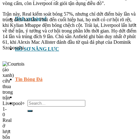
vòng cấm, còn Liverpool rất giỏi tận dụng điều đó”.
Trận này, Real kiểm soát bóng 57%, nhưng chỉ dứt điểm bảy lần và
Dịch vụ bảo vệ
trúng đích hai lần. Phải đến cuối hiệp hai, họ mới có cơ hội rõ rệt,
khi Kylian Mbappe đệm bóng chệch cột. Trái lại, Liverpool lấn lướt
về thế trận, ý tưởng và cơ hội trong phần lớn thời gian. Họ dứt điểm
14 lần và trúng đích 9 lần. Chủ sân Anfield ghi bàn duy nhất ở phút
61, khi Alexis Mac Allister đánh đầu từ quả đá phạt của Dominik
Szoboszlai.
HỒ SƠ NĂNG LỰC
Tin Bóng Đá
Search
for: