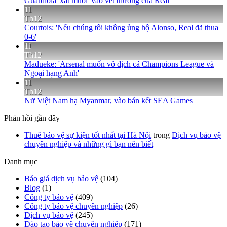
Guardiola 'xát muối' vào vết thương của Real
11
Th12
Courtois: 'Nếu chúng tôi không ủng hộ Alonso, Real đã thua
0-6'
11
Th12
Madueke: 'Arsenal muốn vô địch cả Champions League và
Ngoại hạng Anh'
11
Th12
Nữ Việt Nam hạ Myanmar, vào bán kết SEA Games
Phản hồi gần đây
Thuê bảo vệ sự kiện tốt nhất tại Hà Nội
trong
Dịch vụ bảo vệ
chuyên nghiệp và những gì bạn nên biết
Danh mục
Báo giá dịch vụ bảo vệ
(104)
Blog
(1)
Công ty bảo vệ
(409)
Công ty bảo vệ chuyên nghiệp
(26)
Dịch vụ bảo vệ
(245)
Đào tạo bảo vệ chuyên nghiệp
(171)