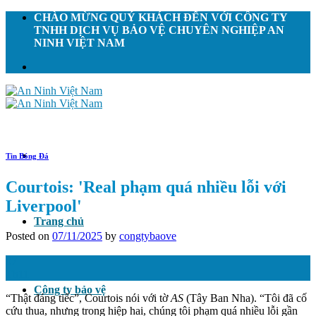
Skip
CHÀO MỪNG QUÝ KHÁCH ĐẾN VỚI CÔNG TY
to
TNHH DỊCH VỤ BẢO VỆ CHUYÊN NGHIỆP AN
content
NINH VIỆT NAM
Tin Bóng Đá
Courtois: 'Real phạm quá nhiều lỗi với
Liverpool'
Trang chủ
Posted on
07/11/2025
by
congtybaove
07
Th11
Công ty bảo vệ
“Thật đáng tiếc”, Courtois nói với tờ
AS
(Tây Ban Nha).
“Tôi đã cố
cứu thua, nhưng trong hiệp hai, chúng tôi phạm quá nhiều lỗi gần