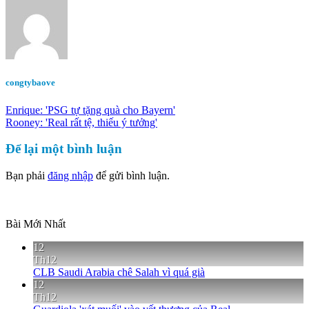
congtybaove
Enrique: 'PSG tự tặng quà cho Bayern'
Rooney: 'Real rất tệ, thiếu ý tưởng'
Để lại một bình luận
Bạn phải
đăng nhập
để gửi bình luận.
Bài Mới Nhất
12
Th12
CLB Saudi Arabia chê Salah vì quá già
12
Th12