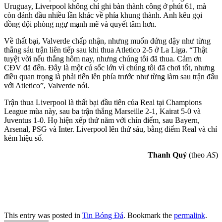
Uruguay, Liverpool không chỉ ghi bàn thành công ở phút 61, mà
còn đánh đầu nhiều lần khác về phía khung thành. Anh kêu gọi
đồng đội phòng ngự mạnh mẽ và quyết tâm hơn.
Về thất bại, Valverde chấp nhận, nhưng muốn đứng dậy như từng
thắng sáu trận liên tiếp sau khi thua Atletico 2-5 ở La Liga. “Thật
tuyệt vời nếu thắng hôm nay, nhưng chúng tôi đã thua. Cảm ơn
CĐV đã đến. Đây là một cú sốc lớn vì chúng tôi đã chơi tốt, nhưng
điều quan trọng là phải tiến lên phía trước như từng làm sau trận đấu
với Atletico”, Valverde nói.
Trận thua Liverpool là thất bại đầu tiên của Real tại Champions
League mùa này, sau ba trận thắng Marseille 2-1, Kairat 5-0 và
Juventus 1-0. Họ hiện xếp thứ năm với chín điểm, sau Bayern,
Arsenal, PSG và Inter. Liverpool lên thứ sáu, bằng điểm Real và chỉ
kém hiệu số.
Thanh Quý
(theo
AS
)
This entry was posted in
Tin Bóng Đá
. Bookmark the
permalink
.