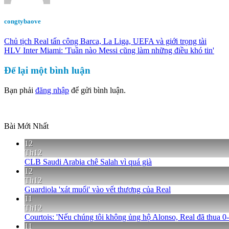
congtybaove
Chủ tịch Real tấn công Barca, La Liga, UEFA và giới trọng tài
HLV Inter Miami: 'Tuần nào Messi cũng làm những điều khó tin'
Để lại một bình luận
Bạn phải
đăng nhập
để gửi bình luận.
Bài Mới Nhất
12
Th12
CLB Saudi Arabia chê Salah vì quá già
12
Th12
Guardiola 'xát muối' vào vết thương của Real
11
Th12
Courtois: 'Nếu chúng tôi không ủng hộ Alonso, Real đã thua 0-
11