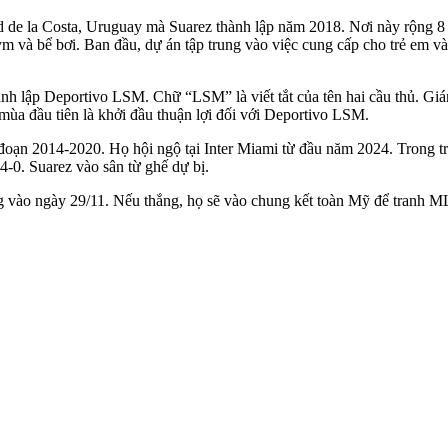
 de la Costa, Uruguay mà Suarez thành lập năm 2018. Nơi này rộng 8 
 và bể bơi. Ban đầu, dự án tập trung vào việc cung cấp cho trẻ em và 
ành lập Deportivo LSM. Chữ “LSM” là viết tắt của tên hai cầu thủ. Giá
ùa đầu tiên là khởi đầu thuận lợi đối với Deportivo LSM.
ai đoạn 2014-2020. Họ hội ngộ tại Inter Miami từ đầu năm 2024. Trong 
 4-0. Suarez vào sân từ ghế dự bị.
g vào ngày 29/11. Nếu thắng, họ sẽ vào chung kết toàn Mỹ để tranh 