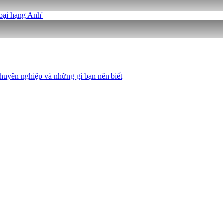
oại hạng Anh'
huyên nghiệp và những gì bạn nên biết