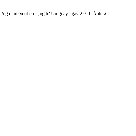
ng chức vô địch hạng tư Uruguay ngày 22/11. Ảnh:
X