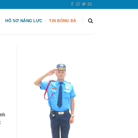
HỒ SƠ NĂNG LỰC
TIN BÓNG ĐÁ
ảnh
c