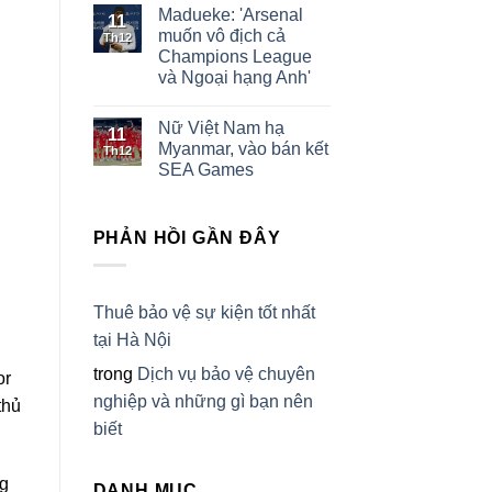
Madueke: 'Arsenal
11
muốn vô địch cả
Th12
Champions League
và Ngoại hạng Anh'
Nữ Việt Nam hạ
11
Myanmar, vào bán kết
Th12
SEA Games
PHẢN HỒI GẦN ĐÂY
Thuê bảo vệ sự kiện tốt nhất
tại Hà Nội
trong
Dịch vụ bảo vệ chuyên
or
nghiệp và những gì bạn nên
thủ
biết
ng
DANH MỤC