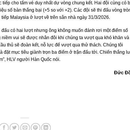
 tiếp cho tấm vé duy nhất dự vòng chung kết. Hai đội cùng có 
 số bàn thắng bại (+5 so với +2). Các đội sẽ thi đấu vòng trò
 tiếp Malaysia ở lượt về trên sân nhà ngày 31/3/2026.
i đấu có hai lượt nhưng ông không muốn đánh rơi một điểm số
ng niềm vui sẽ được nhân đôi khi chúng ta vượt qua khó khăn và
cầu thủ sẽ đoàn kết, nỗ lực để vượt qua thử thách. Chúng tôi
 đặt mục tiêu giành trọn ba điểm ở trận đấu tới. Chiến thắng l
Nam”, HLV người Hàn Quốc nói.
Đức Đ