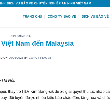
HH DỊCH VỤ BẢO VỆ CHUYÊN NGHIỆP AN NINH VIỆT NAM
TRANG CHỦ
CÔNG TY BẢO VỆ
DỊCH VỤ BẢO VỆ
TIN BÓNG ĐÁ
 Việt Nam đến Malaysia
ED ON
06/06/2025
BY
CONGTYBAOVE
ờ Hà Nội.
pur, thầy trò HLV Kim Sang-sik được giải quyết thủ tục nhập c
 bay, đội tuyển được nhiều kiều bào chào đón, tặng hoa và chú