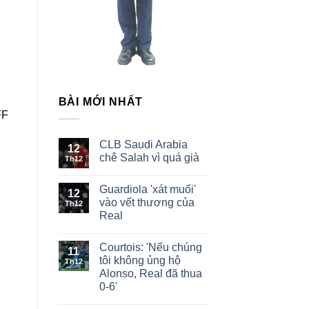
BÀI MỚI NHẤT
CLB Saudi Arabia
12
chê Salah vì quá già
Th12
Guardiola 'xát muối'
12
vào vết thương của
Th12
Real
Courtois: 'Nếu chúng
11
tôi không ủng hộ
Th12
Alonso, Real đã thua
0-6'