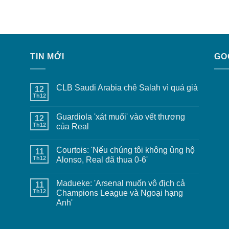
TIN MỚI
GO
CLB Saudi Arabia chê Salah vì quá già
12
Th12
Guardiola 'xát muối' vào vết thương
12
Th12
của Real
Courtois: 'Nếu chúng tôi không ủng hộ
11
Th12
Alonso, Real đã thua 0-6'
Madueke: 'Arsenal muốn vô địch cả
11
Th12
Champions League và Ngoại hạng
Anh'