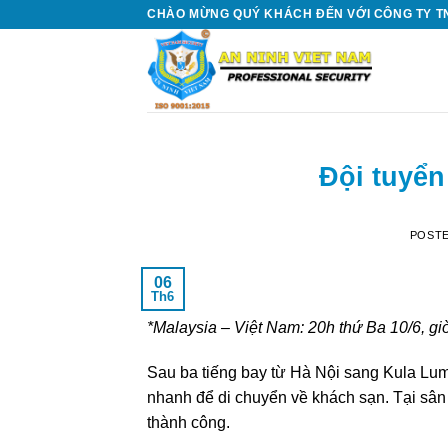
Skip
CHÀO MỪNG QUÝ KHÁCH ĐẾN VỚI CÔNG TY TN
to
content
Đội tuyển
POST
06
Th6
*Malaysia – Việt Nam: 20h thứ Ba 10/6, gi
Sau ba tiếng bay từ Hà Nội sang Kula Lum
nhanh để di chuyển về khách sạn. Tại sân
thành công.