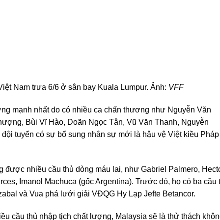
 Việt Nam trưa 6/6 ở sân bay Kuala Lumpur. Ảnh:
VFF
ượng mạnh nhất do có nhiều ca chấn thương như Nguyễn Văn
ượng, Bùi Vĩ Hào, Doãn Ngọc Tân, Vũ Văn Thanh, Nguyễn
 đội tuyển có sự bổ sung nhân sự mới là hậu vệ Việt kiều Pháp
g được nhiều cầu thủ dòng máu lai, như Gabriel Palmero, Hect
ces, Imanol Machuca (gốc Argentina). Trước đó, họ có ba cầu 
azabal và Vua phá lưới giải VĐQG Hy Lạp Jefte Betancor.
ều cầu thủ nhập tịch chất lượng, Malaysia sẽ là thử thách khô