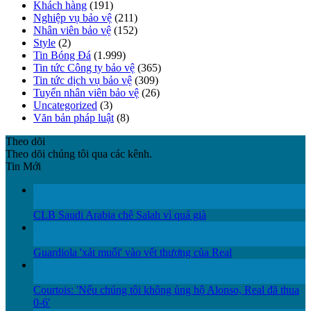
Khách hàng
(191)
Nghiệp vụ bảo vệ
(211)
Nhân viên bảo vệ
(152)
Style
(2)
Tin Bóng Đá
(1.999)
Tin tức Công ty bảo vệ
(365)
Tin tức dịch vụ bảo vệ
(309)
Tuyển nhân viên bảo vệ
(26)
Uncategorized
(3)
Văn bản pháp luật
(8)
Theo dõi
Theo dõi chúng tôi qua các kênh.
Tin Mới
12
Th12
CLB Saudi Arabia chê Salah vì quá già
12
Th12
Guardiola 'xát muối' vào vết thương của Real
11
Th12
Courtois: 'Nếu chúng tôi không ủng hộ Alonso, Real đã thua
0-6'