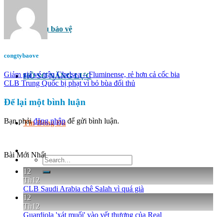
Dịch vụ bảo vệ
congtybaove
Giảm giá vé trận Chelsea – Fluminense, rẻ hơn cả cốc bia
HỒ SƠ NĂNG LỰC
CLB Trung Quốc bị phạt vì bỏ bùa đối thủ
Để lại một bình luận
Bạn phải
đăng nhập
để gửi bình luận.
Tin Bóng Đá
Bài Mới Nhất
Search
for:
12
Th12
CLB Saudi Arabia chê Salah vì quá già
12
Th12
Guardiola 'xát muối' vào vết thương của Real