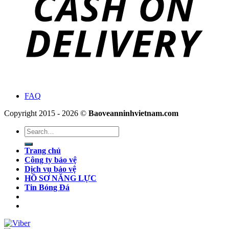
FAQ
Copyright 2015 - 2026 ©
Baoveanninhvietnam.com
Search
for:
Trang chủ
Công ty bảo vệ
Dịch vụ bảo vệ
HỒ SƠ NĂNG LỰC
Tin Bóng Đá