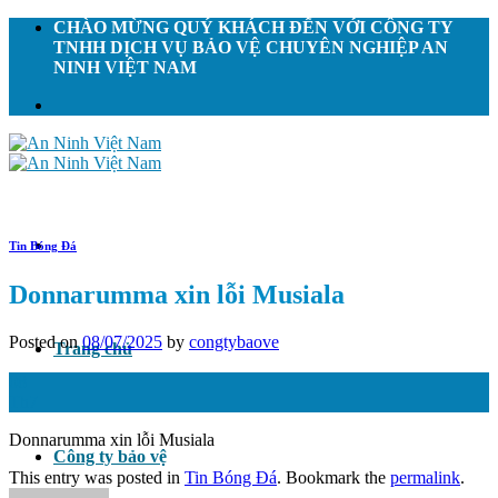
Skip
CHÀO MỪNG QUÝ KHÁCH ĐẾN VỚI CÔNG TY
to
TNHH DỊCH VỤ BẢO VỆ CHUYÊN NGHIỆP AN
content
NINH VIỆT NAM
Tin Bóng Đá
Donnarumma xin lỗi Musiala
Posted on
08/07/2025
by
congtybaove
Trang chủ
08
Th7
Donnarumma xin lỗi Musiala
Công ty bảo vệ
This entry was posted in
Tin Bóng Đá
. Bookmark the
permalink
.