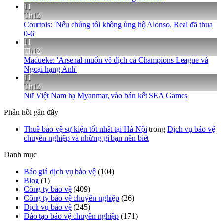
11
Th12
Courtois: 'Nếu chúng tôi không ủng hộ Alonso, Real đã thua
0-6'
11
Th12
Madueke: 'Arsenal muốn vô địch cả Champions League và
Ngoại hạng Anh'
11
Th12
Nữ Việt Nam hạ Myanmar, vào bán kết SEA Games
Phản hồi gần đây
Thuê bảo vệ sự kiện tốt nhất tại Hà Nội
trong
Dịch vụ bảo vệ
chuyên nghiệp và những gì bạn nên biết
Danh mục
Báo giá dịch vụ bảo vệ
(104)
Blog
(1)
Công ty bảo vệ
(409)
Công ty bảo vệ chuyên nghiệp
(26)
Dịch vụ bảo vệ
(245)
Đào tạo bảo vệ chuyên nghiệp
(171)