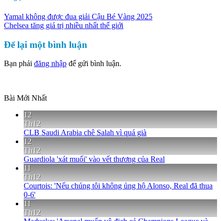
Yamal không được đua giải Cậu Bé Vàng 2025
Chelsea tăng giá trị nhiều nhất thế giới
Để lại một bình luận
Bạn phải
đăng nhập
để gửi bình luận.
Bài Mới Nhất
12
Th12
CLB Saudi Arabia chê Salah vì quá già
12
Th12
Guardiola 'xát muối' vào vết thương của Real
11
Th12
Courtois: 'Nếu chúng tôi không ủng hộ Alonso, Real đã thua
0-6'
11
Th12