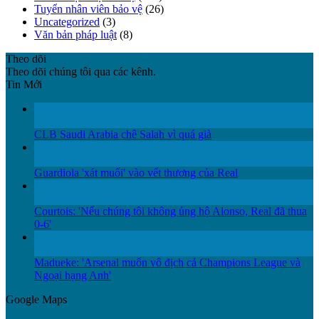
Tuyển nhân viên bảo vệ
(26)
Uncategorized
(3)
Văn bản pháp luật
(8)
Theo dõi
Theo dõi chúng tôi qua các kênh.
Tin Mới
12
Th12
CLB Saudi Arabia chê Salah vì quá già
12
Th12
Guardiola 'xát muối' vào vết thương của Real
11
Th12
Courtois: 'Nếu chúng tôi không ủng hộ Alonso, Real đã thua
0-6'
11
Th12
Madueke: 'Arsenal muốn vô địch cả Champions League và
Ngoại hạng Anh'
Google Maps