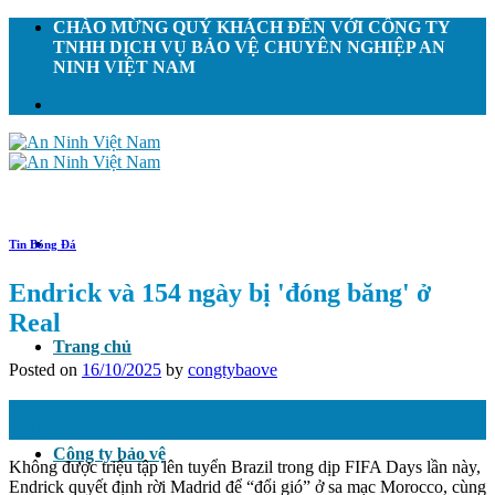
Skip
CHÀO MỪNG QUÝ KHÁCH ĐẾN VỚI CÔNG TY
to
TNHH DỊCH VỤ BẢO VỆ CHUYÊN NGHIỆP AN
content
NINH VIỆT NAM
Tin Bóng Đá
Endrick và 154 ngày bị 'đóng băng' ở
Real
Trang chủ
Posted on
16/10/2025
by
congtybaove
16
Th10
Công ty bảo vệ
Không được triệu tập lên tuyển Brazil trong dịp FIFA Days lần này,
Endrick quyết định rời Madrid để “đổi gió” ở sa mạc Morocco, cùng