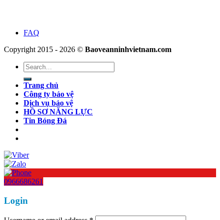
FAQ
Copyright 2015 - 2026 ©
Baoveanninhvietnam.com
Search
for:
Trang chủ
Công ty bảo vệ
Dịch vụ bảo vệ
HỒ SƠ NĂNG LỰC
Tin Bóng Đá
0966686261
Login