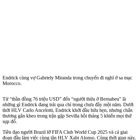
Endrick cùng vợ Gabriely Miranda trong chuyến đi nghỉ ở sa mạc
Morocco.
Từ “thần đồng 76 triệu USD” đến “người thừa ở Bernabeu” là
những gì Endrick đang trải qua chỉ trong chưa đầy một năm. Dưới
thời HLV Carlo Ancelotti, Endrick khởi đầu hứa hẹn, nhưng chấn
thương gân kheo trong trận gặp Sevilla hồi tháng 5 khiến mọi thứ
sụp đổ.
Tiền đạo người Brazil lỡ FIFA Club World Cup 2025 và cả giai
đoạn đầu làm việc cùng tân HLV Xabi Alonso. Cùng thời gian này,