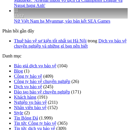
Madueke: 'Arsenal muốn vô địch cả Champions League và
Ngoại hạng Anh'
11
Th12
Nữ Việt Nam hạ Myanmar, vào bán kết SEA Games
Phản hồi gần đây
Thuê bảo vệ sự kiện tốt nhất tại Hà Nội
trong
Dịch vụ bảo vệ
chuyên nghiệp và những gì bạn nên biết
Danh mục
Báo giá dịch vụ bảo vệ
(104)
Blog
(1)
Công ty bảo vệ
(409)
Công ty bảo vệ chuyên nghiệp
(26)
Dịch vụ bảo vệ
(245)
Đào tạo bảo vệ chuyên nghiệp
(171)
Khách hàng
(191)
Nghiệp vụ bảo vệ
(211)
Nhân viên bảo vệ
(152)
Style
(2)
Tin Bóng Đá
(1.999)
Tin tức Công ty bảo vệ
(365)
Tin tức dịch vụ bảo vệ
(309)