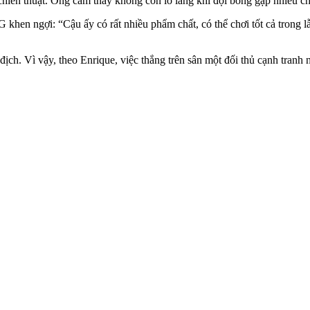
 chiến thuật. Ông cảm thấy không còn lo lắng khi đội bóng gặp nhiều c
khen ngợi: “Cậu ấy có rất nhiều phẩm chất, có thể chơi tốt cả trong l
ch. Vì vậy, theo Enrique, việc thắng trên sân một đối thủ cạnh tranh n