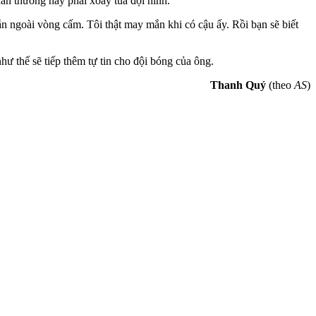
hấn thương hay phải xoay tua đội hình.
ẫn ngoài vòng cấm. Tôi thật may mắn khi có cậu ấy. Rồi bạn sẽ biết
hư thế sẽ tiếp thêm tự tin cho đội bóng của ông.
Thanh Quý
(theo
AS
)