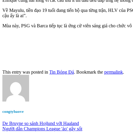
Enrique cũng hài lòng vì các cầu thủ ít thi đấu đều đáp ứng hệ thống
Về Mayulu, tiền đạo 19 tuổi đang tiến bộ qua từng trận, HLV của PSG 
cậu ấy là ai”.
Mùa này, PSG và Barca tiếp tục là ứng cử viên sáng giá cho chức vô đị
This entry was posted in
Tin Bóng Đá
. Bookmark the
permalink
.
congtybaove
De Bruyne so sánh Hojlund với Haaland
Người dẫn Champions League 'ảo' gây sốt