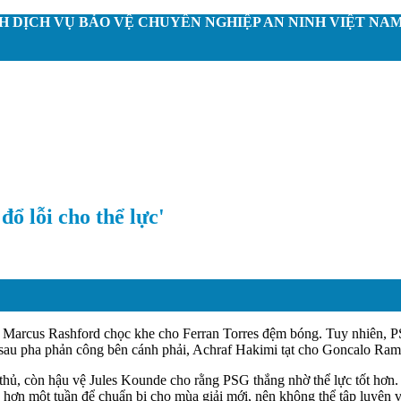
 DỊCH VỤ BẢO VỆ CHUYÊN NGHIỆP AN NINH VIỆT NA
ổ lỗi cho thể lực'
ống Marcus Rashford chọc khe cho Ferran Torres đệm bóng. Tuy nhiên,
au pha phản công bên cánh phải, Achraf Hakimi tạt cho Goncalo Ramo
thủ, còn hậu vệ Jules Kounde cho rằng PSG thắng nhờ thể lực tốt hơn.
 hơn một tuần để chuẩn bị cho mùa giải mới, nên không thể tập luyện v