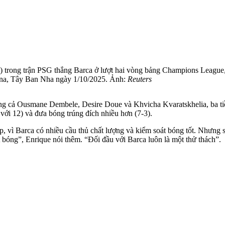
) trong trận PSG thắng Barca ở lượt hai vòng bảng Champions League,
ona, Tây Ban Nha ngày 1/10/2025. Ảnh:
Reuters
ắng cả Ousmane Dembele, Desire Doue và Khvicha Kvaratskhelia, ba ti
với 12) và đưa bóng trúng đích nhiều hơn (7-3).
 vì Barca có nhiều cầu thủ chất lượng và kiểm soát bóng tốt. Nhưng 
bóng”, Enrique nói thêm. “Đối đầu với Barca luôn là một thử thách”.