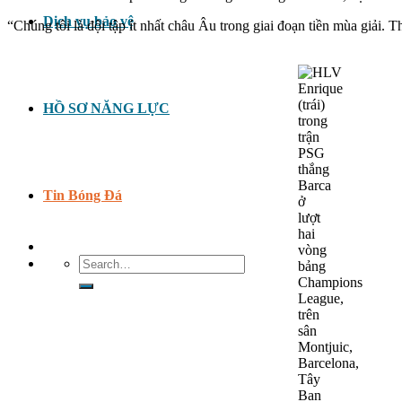
Dịch vụ bảo vệ
“Chúng tôi là đội tập ít nhất châu Âu trong giai đoạn tiền mùa giải. Th
HỒ SƠ NĂNG LỰC
Tin Bóng Đá
Search
for: