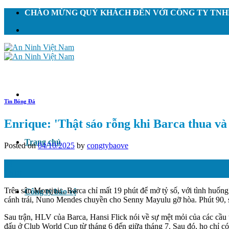
Skip
CHÀO MỪNG QUÝ KHÁCH ĐẾN VỚI CÔNG TY TNHH
to
content
Tin Bóng Đá
Enrique: 'Thật sáo rỗng khi Barca thua và đ
Trang chủ
Posted on
04/10/2025
by
congtybaove
04
Th10
Trên sân Montjuic, Barca chỉ mất 19 phút để mở tỷ số, với tình hu
Công ty bảo vệ
cánh trái, Nuno Mendes chuyền cho Senny Mayulu gỡ hòa. Phút 90, s
Sau trận, HLV của Barca, Hansi Flick nói về sự mệt mỏi của các cầu 
đấu ở Club World Cup từ tháng 6 đến giữa tháng 7. Sau đó, họ chỉ có