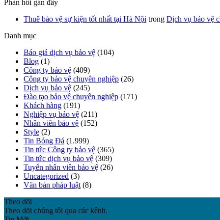
Phản hồi gần đây
Thuê bảo vệ sự kiện tốt nhất tại Hà Nội
trong
Dịch vụ bảo vệ c
Danh mục
Báo giá dịch vụ bảo vệ
(104)
Blog
(1)
Công ty bảo vệ
(409)
Công ty bảo vệ chuyên nghiệp
(26)
Dịch vụ bảo vệ
(245)
Đào tạo bảo vệ chuyên nghiệp
(171)
Khách hàng
(191)
Nghiệp vụ bảo vệ
(211)
Nhân viên bảo vệ
(152)
Style
(2)
Tin Bóng Đá
(1.999)
Tin tức Công ty bảo vệ
(365)
Tin tức dịch vụ bảo vệ
(309)
Tuyển nhân viên bảo vệ
(26)
Uncategorized
(3)
Văn bản pháp luật
(8)
Theo dõi
Theo dõi chúng tôi qua các kênh.
Tin Mới