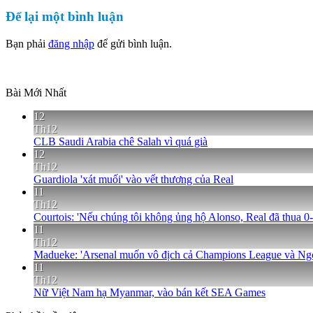
Để lại một bình luận
Bạn phải
đăng nhập
để gửi bình luận.
Bài Mới Nhất
12
Th12
CLB Saudi Arabia chê Salah vì quá già
12
Th12
Guardiola 'xát muối' vào vết thương của Real
11
Th12
Courtois: 'Nếu chúng tôi không ủng hộ Alonso, Real đã thua 0-
11
Th12
Madueke: 'Arsenal muốn vô địch cả Champions League và Ng
11
Th12
Nữ Việt Nam hạ Myanmar, vào bán kết SEA Games