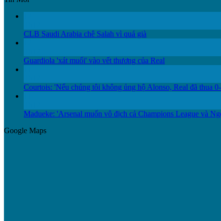
12
Th12
CLB Saudi Arabia chê Salah vì quá già
12
Th12
Guardiola 'xát muối' vào vết thương của Real
11
Th12
Courtois: 'Nếu chúng tôi không ủng hộ Alonso, Real đã thua 0-
11
Th12
Madueke: 'Arsenal muốn vô địch cả Champions League và Ng
Google Maps