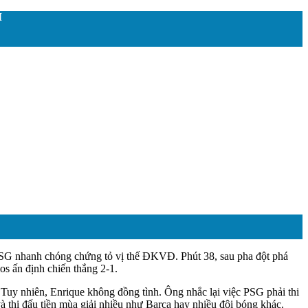
M
 PSG nhanh chóng chứng tỏ vị thế ĐKVĐ. Phút 38, sau pha đột phá
s ấn định chiến thắng 2-1.
 Tuy nhiên, Enrique không đồng tình. Ông nhắc lại việc PSG phải thi
à thi đấu tiền mùa giải nhiều như Barca hay nhiều đội bóng khác.