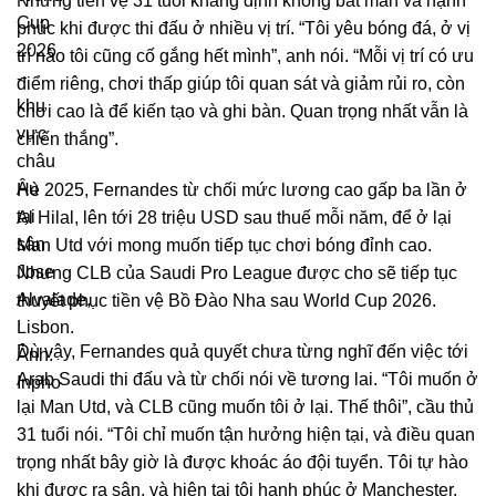
Nhưng tiền vệ 31 tuổi khẳng định không bất mãn và hạnh
phúc khi được thi đấu ở nhiều vị trí. “Tôi yêu bóng đá, ở vị
trí nào tôi cũng cố gắng hết mình”, anh nói. “Mỗi vị trí có ưu
điểm riêng, chơi thấp giúp tôi quan sát và giảm rủi ro, còn
chơi cao là để kiến tạo và ghi bàn. Quan trọng nhất vẫn là
chiến thắng”.
Hè 2025, Fernandes từ chối mức lương cao gấp ba lần ở
Al Hilal, lên tới 28 triệu USD sau thuế mỗi năm, để ở lại
Man Utd với mong muốn tiếp tục chơi bóng đỉnh cao.
Nhưng CLB của Saudi Pro League được cho sẽ tiếp tục
thuyết phục tiền vệ Bồ Đào Nha sau World Cup 2026.
Dù vậy, Fernandes quả quyết chưa từng nghĩ đến việc tới
Arab Saudi thi đấu và từ chối nói về tương lai. “Tôi muốn ở
lại Man Utd, và CLB cũng muốn tôi ở lại. Thế thôi”, cầu thủ
31 tuổi nói. “Tôi chỉ muốn tận hưởng hiện tại, và điều quan
trọng nhất bây giờ là được khoác áo đội tuyển. Tôi tự hào
khi được ra sân, và hiện tại tôi hạnh phúc ở Manchester.