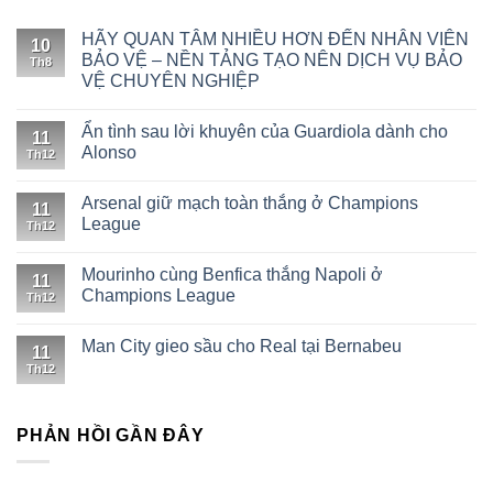
HÃY QUAN TÂM NHIỀU HƠN ĐẾN NHÂN VIÊN
10
BẢO VỆ – NỀN TẢNG TẠO NÊN DỊCH VỤ BẢO
Th8
VỆ CHUYÊN NGHIỆP
Ẩn tình sau lời khuyên của Guardiola dành cho
11
Alonso
Th12
Arsenal giữ mạch toàn thắng ở Champions
11
League
Th12
Mourinho cùng Benfica thắng Napoli ở
11
Champions League
Th12
Man City gieo sầu cho Real tại Bernabeu
11
Th12
PHẢN HỒI GẦN ĐÂY