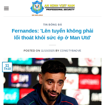
Skip
to
content
TIN BÓNG ĐÁ
Fernandes: 'Lên tuyển không phải
lối thoát khỏi sức ép ở Man Utd'
POSTED ON
11/10/2025
BY
CONGTYBAOVE
11
Th10