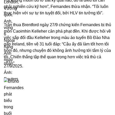
Tôi không muốn bỏ lỡ bất kỳ quả nào, đó là điều tôi cần
phải nghiên cứu kỹ hơn”, Fernandes thừa nhận. “Tôi luôn
thực hiện với sự tự tin tuyệt đối, bởi HLV tin tưởng tôi”.
Trận thua Brentford ngày 27/9 chứng kiến Fernandes bị thủ
môn Caoimhin Kelleher cản phá phạt đền. Khi được hỏi về
việc sắp đối đầu Kelleher trong màu áo tuyển Bồ Đào Nha
gặp Ireland, tiền vệ 31 tuổi đáp: “Cậu ấy đã làm tốt hơn tôi
hôm đó, nhưng chuyện đó không ảnh hưởng tới tâm lý của
tôi. Chiến thắng tập thể quan trọng hơn việc trả thù cá
nhân”.