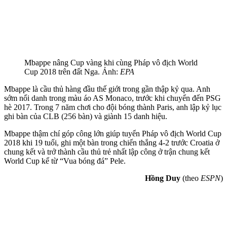
Mbappe nâng Cup vàng khi cùng Pháp vô địch World
Cup 2018 trên đất Nga. Ảnh:
EPA
Mbappe là cầu thủ hàng đầu thế giới trong gần thập kỷ qua. Anh
sớm nổi danh trong màu áo AS Monaco, trước khi chuyển đến PSG
hè 2017. Trong 7 năm chơi cho đội bóng thành Paris, anh lập kỷ lục
ghi bàn của CLB (256 bàn) và giành 15 danh hiệu.
Mbappe thậm chí góp công lớn giúp tuyển Pháp vô địch World Cup
2018 khi 19 tuổi, ghi một bàn trong chiến thắng 4-2 trước Croatia ở
chung kết và trở thành cầu thủ trẻ nhất lập công ở trận chung kết
World Cup kể từ “Vua bóng đá” Pele.
Hồng Duy
(theo
ESPN
)