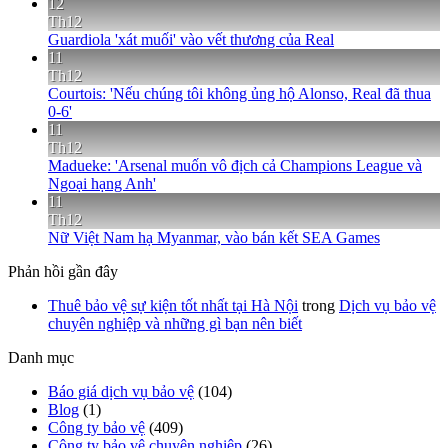
12
Th12
Guardiola 'xát muối' vào vết thương của Real
11
Th12
Courtois: 'Nếu chúng tôi không ủng hộ Alonso, Real đã thua
0-6'
11
Th12
Madueke: 'Arsenal muốn vô địch cả Champions League và
Ngoại hạng Anh'
11
Th12
Nữ Việt Nam hạ Myanmar, vào bán kết SEA Games
Phản hồi gần đây
Thuê bảo vệ sự kiện tốt nhất tại Hà Nội
trong
Dịch vụ bảo vệ
chuyên nghiệp và những gì bạn nên biết
Danh mục
Báo giá dịch vụ bảo vệ
(104)
Blog
(1)
Công ty bảo vệ
(409)
Công ty bảo vệ chuyên nghiệp
(26)