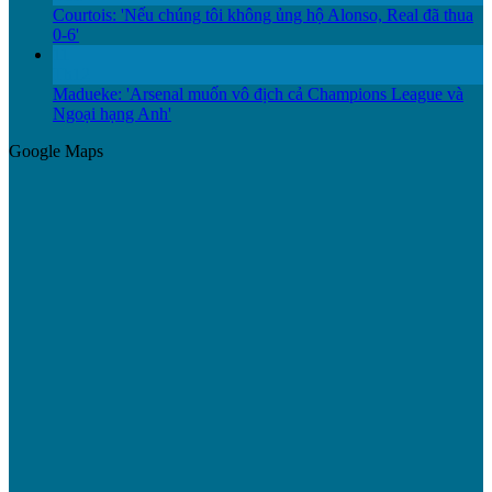
Courtois: 'Nếu chúng tôi không ủng hộ Alonso, Real đã thua
0-6'
11
Th12
Madueke: 'Arsenal muốn vô địch cả Champions League và
Ngoại hạng Anh'
Google Maps