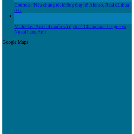
Courtois: 'Nếu chúng tôi không ủng hộ Alonso, Real đã thua
0-6'
11
Th12
Madueke: 'Arsenal muốn vô địch cả Champions League và
Ngoại hạng Anh'
Google Maps