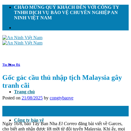
Skip
CHÀO MỪNG QUÝ KHÁCH ĐẾN VỚI CÔNG TY
to
TNHH DỊCH VỤ BẢO VỆ CHUYÊN NGHIỆP AN
content
NINH VIỆT NAM
Tin Bóng Đá
Gốc gác cầu thủ nhập tịch Malaysia gây
tranh cãi
Trang chủ
Posted on
21/08/2025
by
congtybaove
21
Th8
Công ty bảo vệ
Ngày 16/8, báo Tây Ban Nha
El Correo
đăng bài viết về Garces,
cho biết anh nhận được lời mời từ đội tuyển Malaysia. Khi ấy, mọi