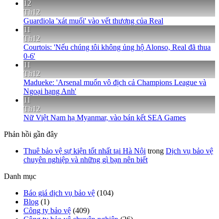
12
Th12
Guardiola 'xát muối' vào vết thương của Real
11
Th12
Courtois: 'Nếu chúng tôi không ủng hộ Alonso, Real đã thua
0-6'
11
Th12
Madueke: 'Arsenal muốn vô địch cả Champions League và
Ngoại hạng Anh'
11
Th12
Nữ Việt Nam hạ Myanmar, vào bán kết SEA Games
Phản hồi gần đây
Thuê bảo vệ sự kiện tốt nhất tại Hà Nội
trong
Dịch vụ bảo vệ
chuyên nghiệp và những gì bạn nên biết
Danh mục
Báo giá dịch vụ bảo vệ
(104)
Blog
(1)
Công ty bảo vệ
(409)