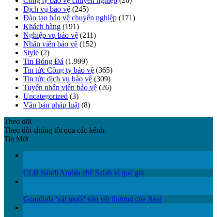
Công ty bảo vệ chuyên nghiệp
(26)
Dịch vụ bảo vệ
(245)
Đào tạo bảo vệ chuyên nghiệp
(171)
Khách hàng
(191)
Nghiệp vụ bảo vệ
(211)
Nhân viên bảo vệ
(152)
Style
(2)
Tin Bóng Đá
(1.999)
Tin tức Công ty bảo vệ
(365)
Tin tức dịch vụ bảo vệ
(309)
Tuyển nhân viên bảo vệ
(26)
Uncategorized
(3)
Văn bản pháp luật
(8)
Theo dõi
Theo dõi chúng tôi qua các kênh.
Tin Mới
12
Th12
CLB Saudi Arabia chê Salah vì quá già
12
Th12
Guardiola 'xát muối' vào vết thương của Real
11
Th12