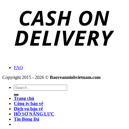
FAQ
Copyright 2015 - 2026 ©
Baoveanninhvietnam.com
Search
for:
Trang chủ
Công ty bảo vệ
Dịch vụ bảo vệ
HỒ SƠ NĂNG LỰC
Tin Bóng Đá