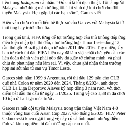
trên trang
Instagram
cá nhân. “Đó chỉ là lỗi dịch thuật. Tôi là người
Malaysia nhờ dòng máu từ ông tôi. Tôi vinh dự khi chơi cho đội
tuyển Malaysia. Hẹn gặp lại các bạn sớm”, Garces viết.
Hiện vẫn chưa rõ mối liên hệ thực sự của Garces với Malaysia là từ
thời ông hay trước đó nữa.
Trong quá khứ, FIFA từng để lọt trường hợp cầu thủ không đáp ứng
điều kiện nhập tịch thi đấu, như trường hợp Timor Leste dùng 12
cầu thủ gốc Brazil giai đoạn từ năm 2011 đến 2016. Tuy nhiên, Ủy
ban tư cách thi đấu FIFA hiện nay đã làm việc chặt chẽ, yêu cầu các
liên đoàn thành viên phải nộp đầy đủ giấy tờ chứng minh, và phải
chịu án phạt nặng nếu làm sai. Vì vậy, chưa ghi nhận thêm trường
hợp sai sót nào từ sau vụ Timor Leste.
Garces sinh năm 1999 ở Argentina, rồi thi đấu 129 trận cho CLB
quê nhà Colon từ năm 2020 đến 2024. Tháng 8/2024, anh được
CLB La Liga Deportivo Alaves ký hợp đồng 3 năm rưỡi, với thời
điểm bắt đầu thi đấu từ ngày 1/1/2025. Trung vệ cao 1,88 m đã chơi
10 trận ở La Liga mùa trước.
Garces ra mắt đội tuyển Malaysia trong trận thắng Việt Nam 4-0
thuộc vòng loại cuối Asian Cup 2027, vào tháng 6/2025. HLV Peter
Cklamovski khen ngợi trung vệ này có cá tính mạnh nhưng điềm
tĩnh và kinh nghiệm thi đấu ở đẳng cấp cao nhất.