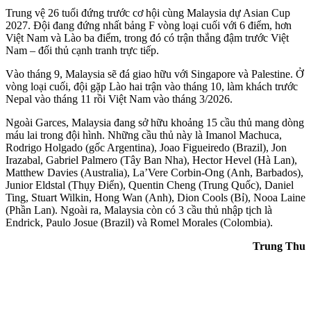
Trung vệ 26 tuổi đứng trước cơ hội cùng Malaysia dự Asian Cup
2027. Đội đang đứng nhất bảng F vòng loại cuối với 6 điểm, hơn
Việt Nam và Lào ba điểm, trong đó có trận thắng đậm trước Việt
Nam – đối thủ cạnh tranh trực tiếp.
Vào tháng 9, Malaysia sẽ đá giao hữu với Singapore và Palestine. Ở
vòng loại cuối, đội gặp Lào hai trận vào tháng 10, làm khách trước
Nepal vào tháng 11 rồi Việt Nam vào tháng 3/2026.
Ngoài Garces, Malaysia đang sở hữu khoảng 15 cầu thủ mang dòng
máu lai trong đội hình. Những cầu thủ này là Imanol Machuca,
Rodrigo Holgado (gốc Argentina), Joao Figueiredo (Brazil), Jon
Irazabal, Gabriel Palmero (Tây Ban Nha), Hector Hevel (Hà Lan),
Matthew Davies (Australia), La’Vere Corbin-Ong (Anh, Barbados),
Junior Eldstal (Thụy Điển), Quentin Cheng (Trung Quốc), Daniel
Ting, Stuart Wilkin, Hong Wan (Anh), Dion Cools (Bỉ), Nooa Laine
(Phần Lan). Ngoài ra, Malaysia còn có 3 cầu thủ nhập tịch là
Endrick, Paulo Josue (Brazil) và Romel Morales (Colombia).
Trung Thu