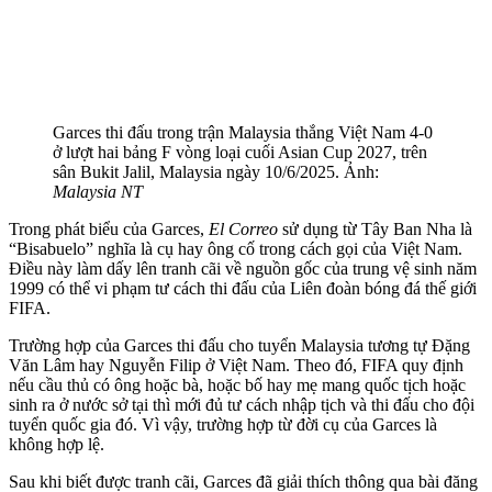
Garces thi đấu trong trận Malaysia thắng Việt Nam 4-0
ở lượt hai bảng F vòng loại cuối Asian Cup 2027, trên
sân Bukit Jalil, Malaysia ngày 10/6/2025. Ảnh:
Malaysia NT
Trong phát biểu của Garces,
El Correo
sử dụng từ Tây Ban Nha là
“Bisabuelo” nghĩa là cụ hay ông cố trong cách gọi của Việt Nam.
Điều này làm dấy lên tranh cãi về nguồn gốc của trung vệ sinh năm
1999 có thể vi phạm tư cách thi đấu của Liên đoàn bóng đá thế giới
FIFA.
Trường hợp của Garces thi đấu cho tuyển Malaysia tương tự Đặng
Văn Lâm hay Nguyễn Filip ở Việt Nam. Theo đó, FIFA quy định
nếu cầu thủ có ông hoặc bà, hoặc bố hay mẹ mang quốc tịch hoặc
sinh ra ở nước sở tại thì mới đủ tư cách nhập tịch và thi đấu cho đội
tuyển quốc gia đó. Vì vậy, trường hợp từ đời cụ của Garces là
không hợp lệ.
Sau khi biết được tranh cãi, Garces đã giải thích thông qua bài đăng