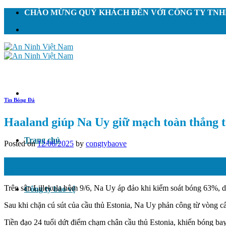
Skip
CHÀO MỪNG QUÝ KHÁCH ĐẾN VỚI CÔNG TY TNHH
to
content
Tin Bóng Đá
Haaland giúp Na Uy giữ mạch toàn thắng t
Trang chủ
Posted on
12/06/2025
by
congtybaove
12
Th6
Trên sân Lillekula hôm 9/6, Na Uy áp đảo khi kiểm soát bóng 63%, dứt
Công ty bảo vệ
Sau khi chặn cú sút của cầu thủ Estonia, Na Uy phản công từ vòng c
Tiền đạo 24 tuổi dứt điểm chạm chân cầu thủ Estonia, khiến bóng ba