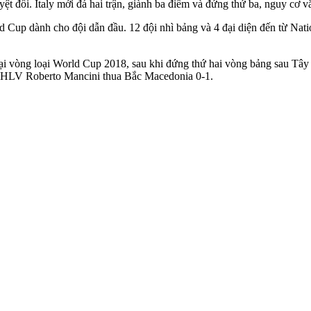
ệt đối. Italy mới đá hai trận, giành ba điểm và đứng thứ ba, nguy cơ v
d Cup dành cho đội dẫn đầu. 12 đội nhì bảng và 4 đại diện đến từ Nat
f. Tại vòng loại World Cup 2018, sau khi đứng thứ hai vòng bảng sau 
ựu HLV Roberto Mancini thua Bắc Macedonia 0-1.