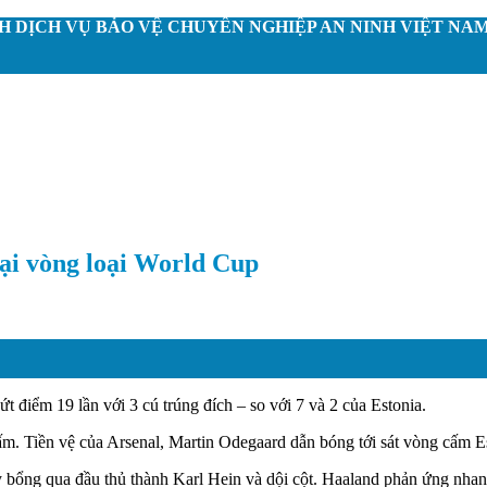
 DỊCH VỤ BẢO VỆ CHUYÊN NGHIỆP AN NINH VIỆT NA
ại vòng loại World Cup
 điểm 19 lần với 3 cú trúng đích – so với 7 và 2 của Estonia.
ấm. Tiền vệ của Arsenal, Martin Odegaard dẫn bóng tới sát vòng cấm E
y bổng qua đầu thủ thành Karl Hein và dội cột. Haaland phản ứng nhanh