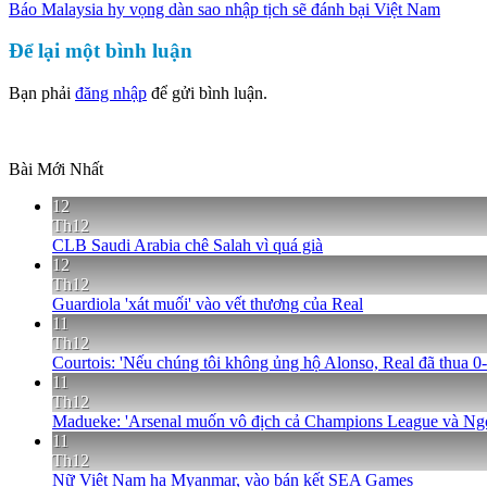
Báo Malaysia hy vọng dàn sao nhập tịch sẽ đánh bại Việt Nam
Để lại một bình luận
Bạn phải
đăng nhập
để gửi bình luận.
Bài Mới Nhất
12
Th12
CLB Saudi Arabia chê Salah vì quá già
12
Th12
Guardiola 'xát muối' vào vết thương của Real
11
Th12
Courtois: 'Nếu chúng tôi không ủng hộ Alonso, Real đã thua 0-
11
Th12
Madueke: 'Arsenal muốn vô địch cả Champions League và Ng
11
Th12
Nữ Việt Nam hạ Myanmar, vào bán kết SEA Games