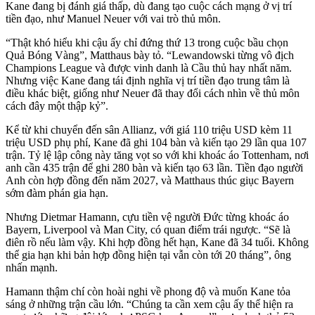
Kane đang bị đánh giá thấp, dù đang tạo cuộc cách mạng ở vị trí
tiền đạo, như Manuel Neuer với vai trò thủ môn.
“Thật khó hiểu khi cậu ấy chỉ đứng thứ 13 trong cuộc bầu chọn
Quả Bóng Vàng”, Matthaus bày tỏ. “Lewandowski từng vô địch
Champions League và được vinh danh là Cầu thủ hay nhất năm.
Nhưng việc Kane đang tái định nghĩa vị trí tiền đạo trung tâm là
điều khác biệt, giống như Neuer đã thay đổi cách nhìn về thủ môn
cách đây một thập kỷ”.
Kể từ khi chuyển đến sân Allianz, với giá 110 triệu USD kèm 11
triệu USD phụ phí, Kane đã ghi 104 bàn và kiến tạo 29 lần qua 107
trận. Tỷ lệ lập công này tăng vọt so với khi khoác áo Tottenham, nơi
anh cần 435 trận để ghi 280 bàn và kiến tạo 63 lần. Tiền đạo người
Anh còn hợp đồng đến năm 2027, và Matthaus thúc giục Bayern
sớm đàm phán gia hạn.
Nhưng Dietmar Hamann, cựu tiền vệ người Đức từng khoác áo
Bayern, Liverpool và Man City, có quan điểm trái ngược. “Sẽ là
điên rồ nếu làm vậy. Khi hợp đồng hết hạn, Kane đã 34 tuổi. Không
thể gia hạn khi bản hợp đồng hiện tại vẫn còn tới 20 tháng”, ông
nhấn mạnh.
Hamann thậm chí còn hoài nghi về phong độ và muốn Kane tỏa
sáng ở những trận cầu lớn. “Chúng ta cần xem cậu ấy thể hiện ra