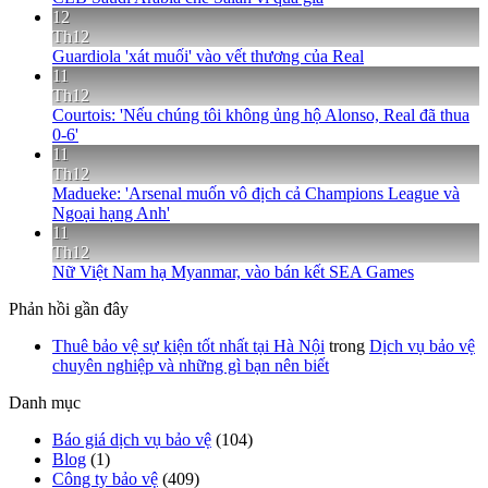
12
Th12
Guardiola 'xát muối' vào vết thương của Real
11
Th12
Courtois: 'Nếu chúng tôi không ủng hộ Alonso, Real đã thua
0-6'
11
Th12
Madueke: 'Arsenal muốn vô địch cả Champions League và
Ngoại hạng Anh'
11
Th12
Nữ Việt Nam hạ Myanmar, vào bán kết SEA Games
Phản hồi gần đây
Thuê bảo vệ sự kiện tốt nhất tại Hà Nội
trong
Dịch vụ bảo vệ
chuyên nghiệp và những gì bạn nên biết
Danh mục
Báo giá dịch vụ bảo vệ
(104)
Blog
(1)
Công ty bảo vệ
(409)