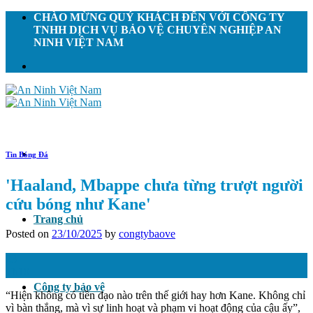
Skip
CHÀO MỪNG QUÝ KHÁCH ĐẾN VỚI CÔNG TY
to
TNHH DỊCH VỤ BẢO VỆ CHUYÊN NGHIỆP AN
content
NINH VIỆT NAM
Tin Bóng Đá
'Haaland, Mbappe chưa từng trượt người
cứu bóng như Kane'
Trang chủ
Posted on
23/10/2025
by
congtybaove
23
Th10
Công ty bảo vệ
“Hiện không có tiền đạo nào trên thế giới hay hơn Kane. Không chỉ
vì bàn thắng, mà vì sự linh hoạt và phạm vi hoạt động của cậu ấy”,