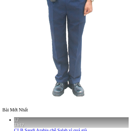
Bài Mới Nhất
12
Th12
CLB Saudi Arabia chê Salah vì quá già