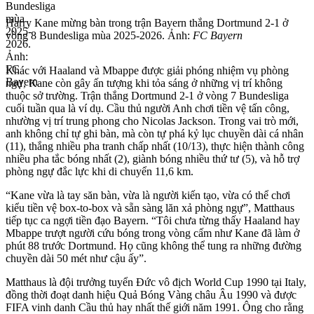
Harry Kane mừng bàn trong trận Bayern thắng Dortmund 2-1 ở
vòng 8 Bundesliga mùa 2025-2026. Ảnh:
FC Bayern
Khác với Haaland và Mbappe được giải phóng nhiệm vụ phòng
ngự, Kane còn gây ấn tượng khi tỏa sáng ở những vị trí không
thuộc sở trường. Trận thắng Dortmund 2-1 ở vòng 7 Bundesliga
cuối tuần qua là ví dụ. Cầu thủ người Anh chơi tiền vệ tấn công,
nhường vị trí trung phong cho Nicolas Jackson. Trong vai trò mới,
anh không chỉ tự ghi bàn, mà còn tự phá kỷ lục chuyền dài cá nhân
(11), thắng nhiều pha tranh chấp nhất (10/13), thực hiện thành công
nhiều pha tắc bóng nhất (2), giành bóng nhiều thứ tư (5), và hỗ trợ
phòng ngự đắc lực khi di chuyển 11,6 km.
“Kane vừa là tay săn bàn, vừa là người kiến tạo, vừa có thể chơi
kiểu tiền vệ box-to-box và sẵn sàng lăn xả phòng ngự”, Matthaus
tiếp tục ca ngợi tiền đạo Bayern. “Tôi chưa từng thấy Haaland hay
Mbappe trượt người cứu bóng trong vòng cấm như Kane đã làm ở
phút 88 trước Dortmund. Họ cũng không thể tung ra những đường
chuyền dài 50 mét như cậu ấy”.
Matthaus là đội trưởng tuyển Đức vô địch World Cup 1990 tại Italy,
đồng thời đoạt danh hiệu Quả Bóng Vàng châu Âu 1990 và được
FIFA vinh danh Cầu thủ hay nhất thế giới năm 1991. Ông cho rằng