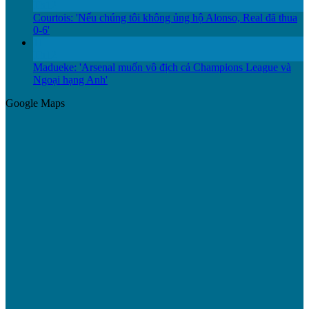
Th12
Courtois: 'Nếu chúng tôi không ủng hộ Alonso, Real đã thua
0-6'
11
Th12
Madueke: 'Arsenal muốn vô địch cả Champions League và
Ngoại hạng Anh'
Google Maps