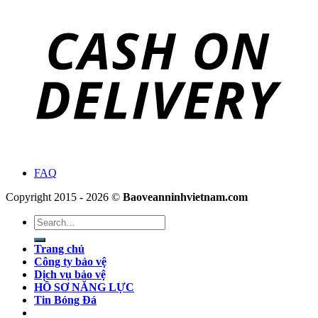
FAQ
Copyright 2015 - 2026 ©
Baoveanninhvietnam.com
Search
for:
Trang chủ
Công ty bảo vệ
Dịch vụ bảo vệ
HỒ SƠ NĂNG LỰC
Tin Bóng Đá