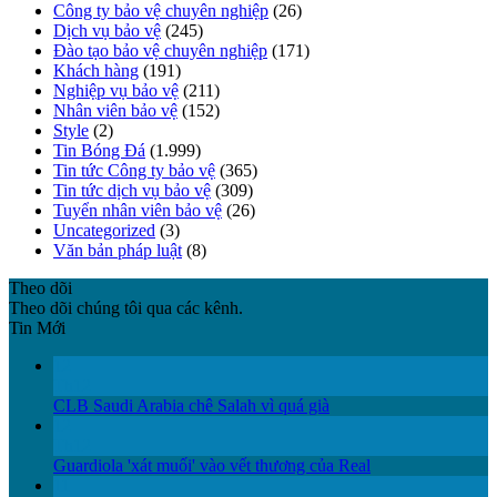
Công ty bảo vệ chuyên nghiệp
(26)
Dịch vụ bảo vệ
(245)
Đào tạo bảo vệ chuyên nghiệp
(171)
Khách hàng
(191)
Nghiệp vụ bảo vệ
(211)
Nhân viên bảo vệ
(152)
Style
(2)
Tin Bóng Đá
(1.999)
Tin tức Công ty bảo vệ
(365)
Tin tức dịch vụ bảo vệ
(309)
Tuyển nhân viên bảo vệ
(26)
Uncategorized
(3)
Văn bản pháp luật
(8)
Theo dõi
Theo dõi chúng tôi qua các kênh.
Tin Mới
12
Th12
CLB Saudi Arabia chê Salah vì quá già
12
Th12
Guardiola 'xát muối' vào vết thương của Real
11