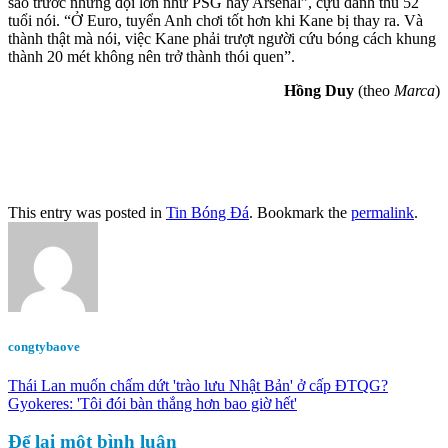
sao trước những đội lớn như PSG hay Arsenal”, cựu danh thủ 52
tuổi nói. “Ở Euro, tuyển Anh chơi tốt hơn khi Kane bị thay ra. Và
thành thật mà nói, việc Kane phải trượt người cứu bóng cách khung
thành 20 mét không nên trở thành thói quen”.
Hồng Duy
(theo
Marca
)
This entry was posted in
Tin Bóng Đá
. Bookmark the
permalink
.
congtybaove
Thái Lan muốn chấm dứt 'trào lưu Nhật Bản' ở cấp ĐTQG?
Gyokeres: 'Tôi đói bàn thắng hơn bao giờ hết'
Để lại một bình luận