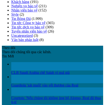
Khách hàng
(191)
Nghiệp vụ bảo vệ
(211)
Nhân viên bảo vệ
(152)
Style
(2)
Tin Bóng Đá
(1.999)
Tin tức Công ty bảo vệ
(365)
Tin tức dịch vụ bảo vệ
(309)
Tuyển nhân viên bảo vệ
(26)
Uncategorized
(3)
Văn bản pháp luật
(8)
Theo dõi
Theo dõi chúng tôi qua các kênh.
Tin Mới
12
Th12
CLB Saudi Arabia chê Salah vì quá già
12
Th12
Guardiola 'xát muối' vào vết thương của Real
11
Th12
Courtois: 'Nếu chúng tôi không ủng hộ Alonso, Real đã thua
0-6'