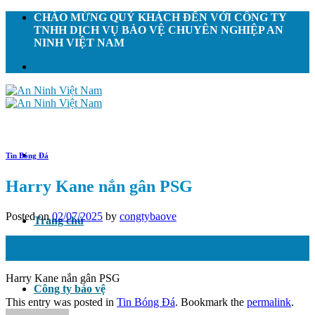
Skip
CHÀO MỪNG QUÝ KHÁCH ĐẾN VỚI CÔNG TY
to
TNHH DỊCH VỤ BẢO VỆ CHUYÊN NGHIỆP AN
content
NINH VIỆT NAM
Tin Bóng Đá
Harry Kane nắn gân PSG
Posted on
02/07/2025
by
congtybaove
Trang chủ
02
Th7
Harry Kane nắn gân PSG
Công ty bảo vệ
This entry was posted in
Tin Bóng Đá
. Bookmark the
permalink
.