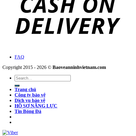
FAQ
Copyright 2015 - 2026 ©
Baoveanninhvietnam.com
Search
for:
Trang chủ
Công ty bảo vệ
Dịch vụ bảo vệ
HỒ SƠ NĂNG LỰC
Tin Bóng Đá