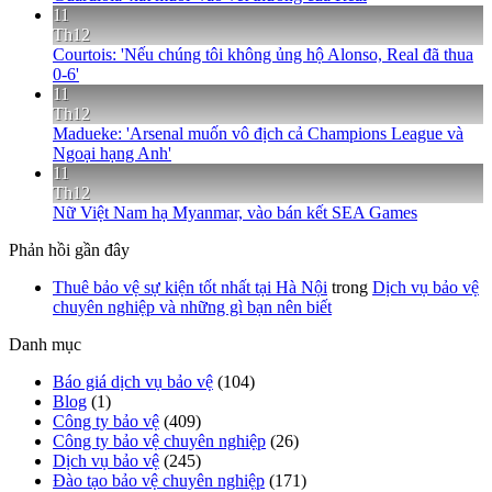
11
Th12
Courtois: 'Nếu chúng tôi không ủng hộ Alonso, Real đã thua
0-6'
11
Th12
Madueke: 'Arsenal muốn vô địch cả Champions League và
Ngoại hạng Anh'
11
Th12
Nữ Việt Nam hạ Myanmar, vào bán kết SEA Games
Phản hồi gần đây
Thuê bảo vệ sự kiện tốt nhất tại Hà Nội
trong
Dịch vụ bảo vệ
chuyên nghiệp và những gì bạn nên biết
Danh mục
Báo giá dịch vụ bảo vệ
(104)
Blog
(1)
Công ty bảo vệ
(409)
Công ty bảo vệ chuyên nghiệp
(26)
Dịch vụ bảo vệ
(245)
Đào tạo bảo vệ chuyên nghiệp
(171)