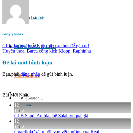
Dịch vụ bảo vệ
congtybaove
CLB Trung Quốc bị tịch thu xe bus để gán nợ
HỒ SƠ NĂNG LỰC
Huyền thoại Barca công kích Klopp, Raphinha
Để lại một bình luận
Bạn phải
đăng nhập
để gửi bình luận.
Tin Bóng Đá
Bài Mới Nhất
Search
for:
12
Th12
CLB Saudi Arabia chê Salah vì quá già
12
Th12
Guardiola 'xát muối' vào vết thương của Real