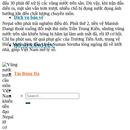
đấu 30 phút để xử lý các vũng nước trên sân. Dù vậy, khi trận đấu
diễn ra, mặt sân vẫn trơn trượt, nhiều chỗ bị đọng nước đọng ảnh
hưởng lớn đến chất lượng chuyên môn.
Dịch vụ bảo vệ
Nepal sớm phải trải nghiệm điều đó. Phút thứ 2, tiền vệ Manish
Dangi thoát xuống đối mặt thủ môn Trần Trung Kiên, nhưng vũng
nước trên sân khiến bóng bị hãm lại làm anh mất đà, rồi lỡ cơ hội.
Chỉ ba phút sau, từ quả phạt góc của Trương Tiến Anh, trung vệ
Hiểu Minh đánh đầu khiến Suman Srestha lóng ngóng đá về lưới
HỒ SƠ NĂNG LỰC
nhà, giúp Việt Nam mở tỷ số.
Tin Bóng Đá
Search
for: