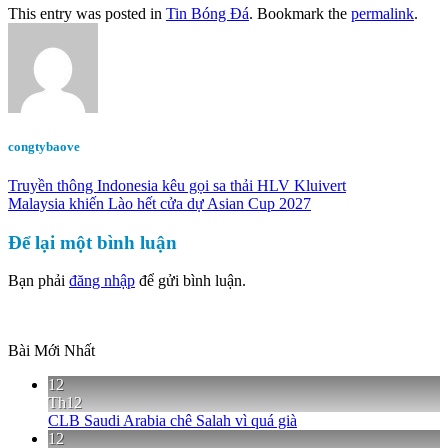
This entry was posted in
Tin Bóng Đá
. Bookmark the
permalink
.
congtybaove
Truyền thông Indonesia kêu gọi sa thải HLV Kluivert
Malaysia khiến Lào hết cửa dự Asian Cup 2027
Để lại một bình luận
Bạn phải
đăng nhập
để gửi bình luận.
Bài Mới Nhất
12
Th12
CLB Saudi Arabia chê Salah vì quá già
12