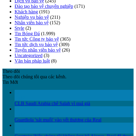
Dịch vụ bảo vệ
(245)
Đào tạo bảo vệ chuyên nghiệp
(171)
Khách hàng
(191)
Nghiệp vụ bảo vệ
(211)
Nhân viên bảo vệ
(152)
Style
(2)
Tin Bóng Đá
(1.999)
Tin tức Công ty bảo vệ
(365)
Tin tức dịch vụ bảo vệ
(309)
Tuyển nhân viên bảo vệ
(26)
Uncategorized
(3)
Văn bản pháp luật
(8)
Theo dõi
Theo dõi chúng tôi qua các kênh.
Tin Mới
12
Th12
CLB Saudi Arabia chê Salah vì quá già
12
Th12
Guardiola 'xát muối' vào vết thương của Real
11
Th12