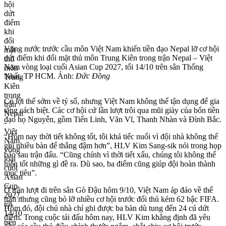
Vũng nước trước cầu môn Việt Nam khiến tiền đạo Nepal lỡ cơ hội
dứt điểm khi đối mặt thủ môn Trung Kiên trong trận Nepal – Việt
Nam vòng loại cuối Asian Cup 2027, tối 14/10 trên sân Thống
Nhất, TP HCM. Ảnh:
Đức Đồng
Có lợi thế sớm về tỷ số, nhưng Việt Nam không thể tận dụng để gia
tăng cách biệt. Các cơ hội cứ lần lượt trôi qua mũi giày của bốn tiền
đạo họ Nguyễn, gồm Tiến Linh, Văn Vĩ, Thanh Nhàn và Đình Bắc.
“Hôm nay thời tiết không tốt, tôi khá tiếc nuối vì đội nhà không thể
ghi nhiều bàn để thắng đậm hơn”, HLV Kim Sang-sik nói trong họp
báo sau trận đấu. “Cũng chính vì thời tiết xấu, chúng tôi không thể
hiện tốt những gì đề ra. Dù sao, ba điểm cũng giúp đội hoàn thành
mục tiêu”.
Ở trận lượt đi trên sân Gò Đậu hôm 9/10, Việt Nam áp đảo về thế
trận nhưng cũng bỏ lỡ nhiều cơ hội trước đối thủ kém 62 bậc FIFA.
Hôm đó, đội chủ nhà chỉ ghi được ba bàn dù tung đến 24 cú dứt
điểm. Trong cuộc tái đấu hôm nay, HLV Kim khẳng định đã yêu