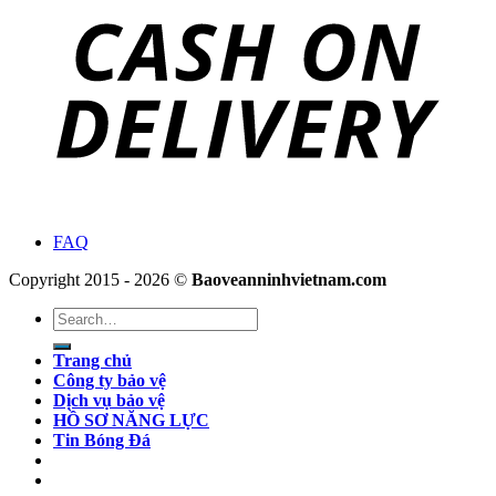
FAQ
Copyright 2015 - 2026 ©
Baoveanninhvietnam.com
Search
for:
Trang chủ
Công ty bảo vệ
Dịch vụ bảo vệ
HỒ SƠ NĂNG LỰC
Tin Bóng Đá