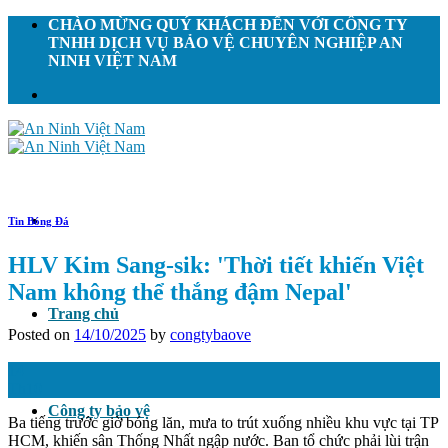
Skip
CHÀO MỪNG QUÝ KHÁCH ĐẾN VỚI CÔNG TY
to
TNHH DỊCH VỤ BẢO VỆ CHUYÊN NGHIỆP AN
content
NINH VIỆT NAM
Tin Bóng Đá
HLV Kim Sang-sik: 'Thời tiết khiến Việt
Nam không thể thắng đậm Nepal'
Trang chủ
Posted on
14/10/2025
by
congtybaove
14
Th10
Công ty bảo vệ
Ba tiếng trước giờ bóng lăn, mưa to trút xuống nhiều khu vực tại TP
HCM, khiến sân Thống Nhất ngập nước. Ban tổ chức phải lùi trận