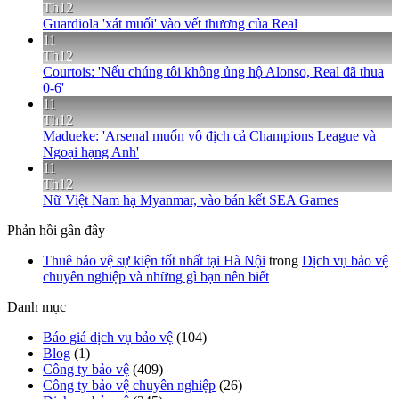
Th12
Guardiola 'xát muối' vào vết thương của Real
11
Th12
Courtois: 'Nếu chúng tôi không ủng hộ Alonso, Real đã thua
0-6'
11
Th12
Madueke: 'Arsenal muốn vô địch cả Champions League và
Ngoại hạng Anh'
11
Th12
Nữ Việt Nam hạ Myanmar, vào bán kết SEA Games
Phản hồi gần đây
Thuê bảo vệ sự kiện tốt nhất tại Hà Nội
trong
Dịch vụ bảo vệ
chuyên nghiệp và những gì bạn nên biết
Danh mục
Báo giá dịch vụ bảo vệ
(104)
Blog
(1)
Công ty bảo vệ
(409)
Công ty bảo vệ chuyên nghiệp
(26)