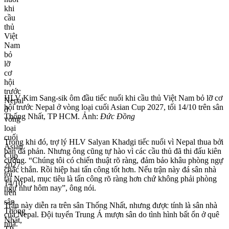
HLV Kim Sang-sik ôm đầu tiếc nuối khi cầu thủ Việt Nam bỏ lỡ cơ
hội trước Nepal ở vòng loại cuối Asian Cup 2027, tối 14/10 trên sân
Thống Nhất, TP HCM. Ảnh:
Đức Đồng
Trong khi đó, trợ lý HLV Salyan Khadgi tiếc nuối vì Nepal thua bởi
bàn đá phản. Nhưng ông cũng tự hào vì các cầu thủ đã thi đấu kiên
cường. “Chúng tôi có chiến thuật rõ ràng, đảm bảo khâu phòng ngự
chắc chắn. Rồi hiệp hai tấn công tốt hơn. Nếu trận này đá sân nhà
tại Nepal, mục tiêu là tấn công rõ ràng hơn chứ không phải phòng
ngự như hôm nay”, ông nói.
Trận này diễn ra trên sân Thống Nhất, nhưng được tính là sân nhà
của Nepal. Đội tuyển Trung Á mượn sân do tình hình bất ổn ở quê
nhà.