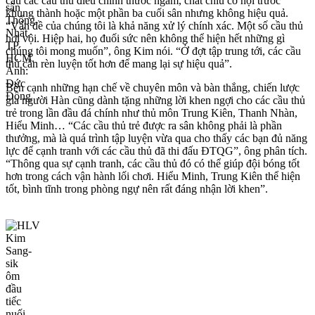
cầu các cầu thủ điều chỉnh thước ngắm, chắt chiu cơ hội trước
khung thành hoặc một phần ba cuối sân nhưng không hiệu quả.
“Vấn đề của chúng tôi là khả năng xử lý chính xác. Một số cầu thủ
hơi vội. Hiệp hai, họ đuối sức nên không thể hiện hết những gì
chúng tôi mong muốn”, ông Kim nói. “Ở đợt tập trung tới, các cầu
thủ cần rèn luyện tốt hơn để mang lại sự hiệu quả”.
Bên cạnh những hạn chế về chuyên môn và bàn thắng, chiến lược
gia người Hàn cũng dành tặng những lời khen ngợi cho các cầu thủ
trẻ trong lần đầu đá chính như thủ môn Trung Kiên, Thanh Nhàn,
Hiểu Minh… “Các cầu thủ trẻ được ra sân không phải là phần
thưởng, mà là quá trình tập luyện vừa qua cho thấy các bạn đủ năng
lực để cạnh tranh với các cầu thủ đã thi đấu ĐTQG”, ông phân tích.
“Thông qua sự cạnh tranh, các cầu thủ đó có thể giúp đội bóng tốt
hơn trong cách vận hành lối chơi. Hiểu Minh, Trung Kiên thể hiện
tốt, bình tĩnh trong phòng ngự nên rất đáng nhận lời khen”.