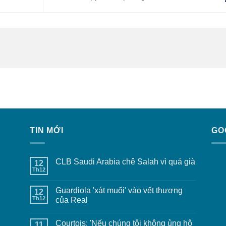
TIN MỚI
GO
CLB Saudi Arabia chê Salah vì quá già
12
Th12
Guardiola 'xát muối' vào vết thương
12
Th12
của Real
Courtois: 'Nếu chúng tôi không ủng hộ
11