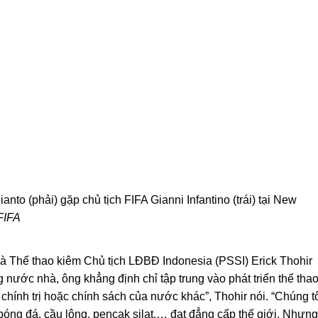
to (phải) gặp chủ tịch FIFA Gianni Infantino (trái) tại New
FIFA
à Thể thao kiêm Chủ tịch LĐBĐ Indonesia (PSSI) Erick Thohir
g nước nhà, ông khẳng định chỉ tập trung vào phát triển thể tha
chính trị hoặc chính sách của nước khác”, Thohir nói. “Chúng t
bóng đá, cầu lông, pencak silat,… đạt đẳng cấp thế giới. Nhưng