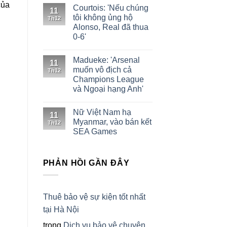
của
Courtois: 'Nếu chúng
11
tôi không ủng hộ
g
Th12
Alonso, Real đã thua
0-6'
Madueke: 'Arsenal
11
muốn vô địch cả
Th12
Champions League
và Ngoại hạng Anh'
Nữ Việt Nam hạ
11
Myanmar, vào bán kết
Th12
SEA Games
PHẢN HỒI GẦN ĐÂY
Thuê bảo vệ sự kiện tốt nhất
tại Hà Nội
trong
Dịch vụ bảo vệ chuyên