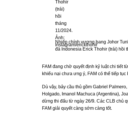
Nhiếp chính vương bang Johor Tunku
đá Indonesia Erick Thohir (trái) hồi
FAM đang chờ quyết định kỷ luật chi tiết t
khiếu nại chưa ưng ý, FAM có thể tiếp tục 
Dù vậy, bảy cầu thủ gồm Gabriel Palmero,
Holgado, Imanol Machuca (Argentina), Joao
dừng thi đấu từ ngày 26/9. Các CLB chủ 
FAM giải quyết càng sớm càng tốt.