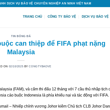
HH DỊCH VỤ BẢO VỆ CHUYÊN NGHIỆP AN NINH VIỆT NAM
TRANG CHỦ
CÔNG TY BẢO VỆ
DỊCH VỤ BẢO VỆ
TIN BÓNG ĐÁ
buộc can thiệp để FIFA phạt nặng
Malaysia
ED ON
02/10/2025
BY
CONGTYBAOVE
aysia (FAM), và cấm thi đấu 12 tháng với 7 cầu thủ nhập tịch 
sia cáo buộc Indonesia là phía khiếu nại và tác động với FIFA.
smail – Nhiếp chính vương Johor kiêm Chủ tịch CLB Johor Dar