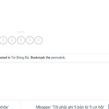
osted in
Tin Bóng Đá
. Bookmark the
permalink
.
 khóe'
Mbappe: 'Tôi phải ghi 5 bàn từ 5 cơ hội'