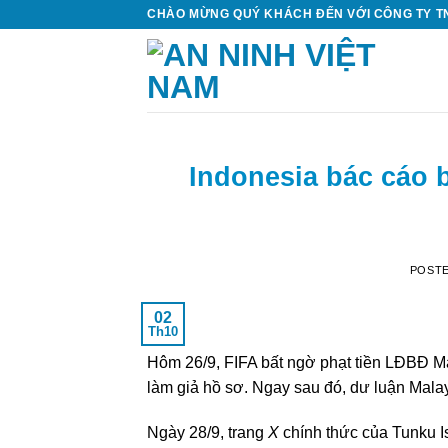
Skip
CHÀO MỪNG QUÝ KHÁCH ĐẾN VỚI CÔNG TY TN
to
content
Indonesia bác cáo 
POST
02
Th10
Hôm 26/9, FIFA bất ngờ phạt tiền LĐBĐ Mal
làm giả hồ sơ. Ngay sau đó, dư luận Malay
Ngày 28/9, trang
X
chính thức của Tunku I