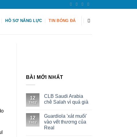
HỒ SƠ NĂNG LỰC
TIN BÓNG ĐÁ
BÀI MỚI NHẤT
CLB Saudi Arabia
12
chê Salah vì quá già
Th12
do
Guardiola 'xát muối'
12
vào vết thương của
Th12
Real
ul