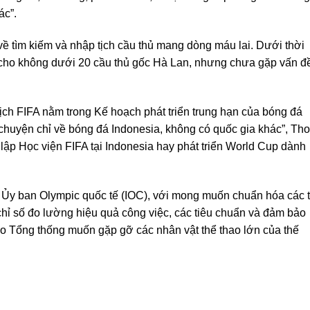
ác”.
ề tìm kiếm và nhập tịch cầu thủ mang dòng máu lai. Dưới thời
h cho không dưới 20 cầu thủ gốc Hà Lan, nhưng chưa gặp vấn đ
tịch FIFA nằm trong Kế hoạch phát triển trung hạn của bóng đá
chuyện chỉ về bóng đá Indonesia, không có quốc gia khác”, Tho
 lập Học viện FIFA tại Indonesia hay phát triển World Cup dành
Ủy ban Olympic quốc tế (IOC), với mong muốn chuẩn hóa các 
chỉ số đo lường hiệu quả công việc, các tiêu chuẩn và đảm bảo
do Tổng thống muốn gặp gỡ các nhân vật thể thao lớn của thế