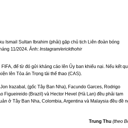
 Ismail Sultan Ibrahim (phải) gặp chủ tịch Liên đoàn bóng
 tháng 11/2024. Ảnh:
Instagram/erickthohir
ừ FIFA, để từ đó gửi kháng cáo lên Ủy ban khiếu nại. Nếu kết q
kiện lên Tòa án Trọng tài thể thao (CAS).
 Jon Irazabal, (gốc Tây Ban Nha), Facundo Garces, Rodrigo
 Figueireido (Brazil) và Hector Hevel (Hà Lan) đều phải tạm
quản ở Tây Ban Nha, Colombia, Argentina và Malaysia đều đề n
Trung Thu
(theo B