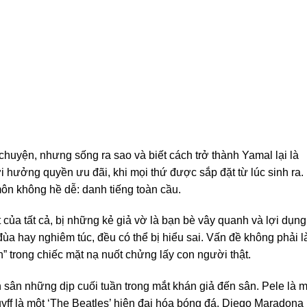
huyện, nhưng sống ra sao và biết cách trở thành Yamal lại là
 hưởng quyền ưu đãi, khi mọi thứ được sắp đặt từ lúc sinh ra.
ôn không hề dễ: danh tiếng toàn cầu.
của tất cả, bị những kẻ giả vờ là bạn bè vây quanh và lợi dụng
 đùa hay nghiêm túc, đều có thể bị hiểu sai. Vấn đề không phải l
ễn” trong chiếc mặt nạ nuốt chửng lấy con người thật.
n sân những dịp cuối tuần trong mắt khán giả đến sân. Pele là m
yff là một ‘The Beatles’ hiện đại hóa bóng đá. Diego Maradona 