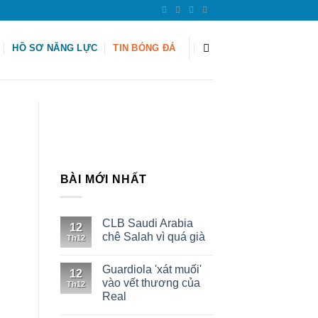
HỒ SƠ NĂNG LỰC
TIN BÓNG ĐÁ
BÀI MỚI NHẤT
CLB Saudi Arabia
12
chê Salah vì quá già
Th12
Guardiola 'xát muối'
12
vào vết thương của
Th12
g
Real