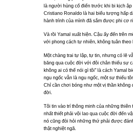
là người hùng cổ điển trước khi bi kịch ập
Cristiano Ronaldo là hai biểu tượng hấp 
hành trình của mình đã sắm được phi cơ r
Và rồi Yamal xuất hiện. Cậu ấy đến trên mộ
với phong cách tự nhiên, không tuân theo 
Một chàng trai tự lập, tự tin, nhưng có lẽ
băng qua cuộc đời với đôi chân thiếu sự c
không ai có thể nói gì tôi” là cách Yamal
ngu ngốc vẫn là ngu ngốc, một sự thiếu tôn 
Chỉ cần chơi bóng như một vị thần không 
đời.
Tôi tin vào trí thông minh của những thiên
nhất thiết phải vội lao qua cuộc đời đến 
nó cũng đòi hỏi những thứ phải được đánh 
thật nghiệt ngã.