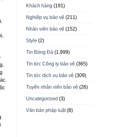
Khách hàng
(191)
Nghiệp vụ bảo vệ
(211)
i.
Nhân viên bảo vệ
(152)
ị,
Style
(2)
Tin Bóng Đá
(1.999)
i
Tin tức Công ty bảo vệ
(365)
g,
ng
Tin tức dịch vụ bảo vệ
(309)
lác.
Tuyển nhân viên bảo vệ
(26)
uộc
Uncategorized
(3)
g
Văn bản pháp luật
(8)
g
i