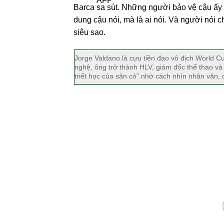
Barca sa sút. Những người bảo vệ cậu ấy s
dung cậu nói, mà là ai nói. Và người nói 
siêu sao.
Jorge Valdano là cựu tiền đạo vô địch World C
nghệ, ông trở thành HLV, giám đốc thể thao và
triết học của sân cỏ” nhờ cách nhìn nhân văn, đề