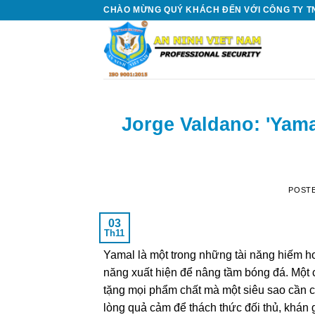
Skip
CHÀO MỪNG QUÝ KHÁCH ĐẾN VỚI CÔNG TY TN
to
content
Jorge Valdano: 'Yama
POST
03
Th11
Yamal là một trong những tài năng hiếm h
năng xuất hiện để nâng tầm bóng đá. Một c
tặng mọi phẩm chất mà một siêu sao cần có:
lòng quả cảm để thách thức đối thủ, khán gi