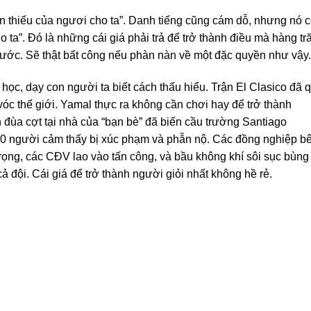
iên thiếu của ngươi cho ta”. Danh tiếng cũng cám dỗ, nhưng nó 
o ta”. Đó là những cái giá phải trả để trở thành điều mà hàng t
 ước. Sẽ thật bất công nếu phàn nàn về một đặc quyền như vậy.
ọc, dạy con người ta biết cách thấu hiểu. Trận El Clasico đã 
vóc thế giới. Yamal thực ra không cần chơi hay để trở thành
n đùa cợt tại nhà của “bạn bè” đã biến cầu trường Santiago
00 người cảm thấy bị xúc phạm và phẫn nộ. Các đồng nghiệp b
trọng, các CĐV lao vào tấn công, và bầu không khí sôi sục bùng
 đội. Cái giá để trở thành người giỏi nhất không hề rẻ.