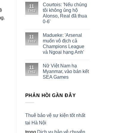
Courtois: 'Nếu chúng
11
tôi không ủng hộ
ề
Th12
Alonso, Real đã thua
ng.
0-6'
Madueke: 'Arsenal
11
muốn vô địch cả
Th12
Champions League
và Ngoại hạng Anh'
Nữ Việt Nam hạ
11
Myanmar, vào bán kết
Th12
SEA Games
PHẢN HỒI GẦN ĐÂY
Thuê bảo vệ sự kiện tốt nhất
tại Hà Nội
trong
Dịch vụ bảo vệ chuyên