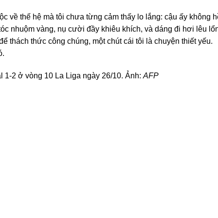
c về thế hệ mà tôi chưa từng cảm thấy lo lắng: cậu ấy không h
tóc nhuộm vàng, nụ cười đầy khiêu khích, và dáng đi hơi lêu lổ
ể thách thức công chúng, một chút cái tôi là chuyện thiết yếu.
ó.
al 1-2 ở vòng 10 La Liga ngày 26/10. Ảnh:
AFP