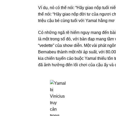
Ví dụ, nó có thể nói: “Hãy giao nộp tuổi n
thể nói: “Hãy giao nộp đời tư của ngươi ch
triệu cậu bé cùng tuổi với Yamal hằng mơ
Có những ngã rẽ hiểm nguy mang đến bài h
là một trong số đó, với bàn đạp mang tầm 
“vedette” của show diễn. Một vài phát ngô
Bernabeu thành một nồi áp suất, với 80.0
kia chiến tuyến cáo buộc Yamal thiếu tôn 
đã ảnh hưởng đến lối chơi của cậu ấy và cả