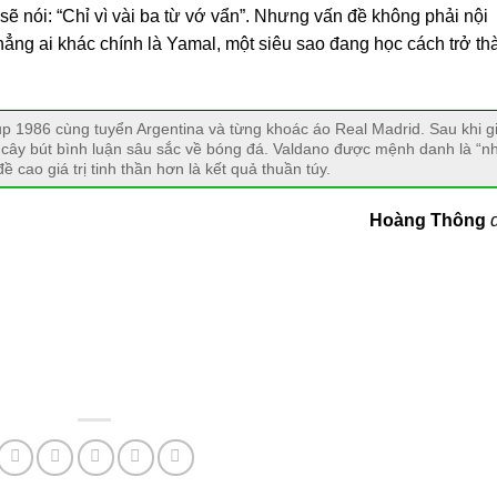
ẽ nói: “Chỉ vì vài ba từ vớ vẩn”. Nhưng vấn đề không phải nội
chẳng ai khác chính là Yamal, một siêu sao đang học cách trở th
up 1986 cùng tuyển Argentina và từng khoác áo Real Madrid. Sau khi gi
 cây bút bình luận sâu sắc về bóng đá. Valdano được mệnh danh là “n
 cao giá trị tinh thần hơn là kết quả thuần túy.
Hoàng Thông