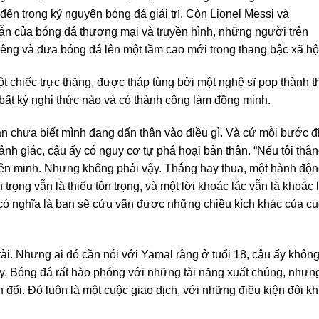
 đến trong kỷ nguyên bóng đá giải trí. Còn Lionel Messi và
dẫn của bóng đá thương mại và truyền hình, những người trên
iêng và đưa bóng đá lên một tầm cao mới trong thang bậc xã hộ
t chiếc trực thăng, được tháp tùng bởi một nghệ sĩ pop thành th
bất kỳ nghi thức nào và có thành công làm đồng minh.
 vẫn chưa biết mình đang dấn thân vào điều gì. Và cứ mỗi bước đ
ảnh giác, cậu ấy có nguy cơ tự phá hoại bản thân. “Nếu tôi thắn
 biện minh. Nhưng không phải vậy. Thắng hay thua, một hành độ
trọng vẫn là thiếu tôn trọng, và một lời khoác lác vẫn là khoác 
có nghĩa là bạn sẽ cứu vãn được những chiều kích khác của c
 tài. Nhưng ai đó cần nói với Yamal rằng ở tuổi 18, cậu ấy khôn
vậy. Bóng đá rất hào phóng với những tài năng xuất chúng, nhưn
đổi. Đó luôn là một cuộc giao dịch, với những điều kiện đôi kh