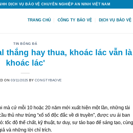
HH DỊCH VỤ BẢO VỆ CHUYÊN NGHIỆP AN NINH VIỆT NAM
TRANG CHỦ
CÔNG TY BẢO VỆ
DỊCH VỤ BẢO VỆ
TIN BÓNG ĐÁ
l thắng hay thua, khoác lác vẫn là
khoác lác'
ED ON
03/11/2025
BY
CONGTYBAOVE
oi mà cứ mỗi 10 hoặc 20 năm mới xuất hiện một lần, những tài
ầu thủ như trúng “xổ số độc đắc về di truyền”, được ưu ái ban
 tốc độ thể chất, kỹ thuật, tư duy, sự táo bạo để sáng tạo, cùn
ả và những lời chỉ trích.