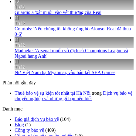
12
Th12
Guardiola 'xát muối' vào vết thương của Real
11
Th12
Courtois: 'Nếu chúng tôi không ủng hộ Alonso, Real đã thua
0-6'
11
Th12
Madueke: 'Arsenal muốn vô địch cả Champions League và
Ngoại hạng Anh'
11
Th12
Nữ Việt Nam hạ Myanmar, vào bán kết SEA Games
Phản hồi gần đây
Thuê bảo vệ sự kiện tốt nhất tại Hà Nội
trong
Dịch vụ bảo vệ
chuyên nghiệp và những gì bạn nên biết
Danh mục
Báo giá dịch vụ bảo vệ
(104)
Blog
(1)
Công ty bảo vệ
(409)
Công ty bảo vệ chuyên nghiệp
(26)