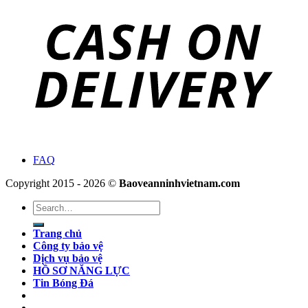
FAQ
Copyright 2015 - 2026 ©
Baoveanninhvietnam.com
Search
for:
Trang chủ
Công ty bảo vệ
Dịch vụ bảo vệ
HỒ SƠ NĂNG LỰC
Tin Bóng Đá