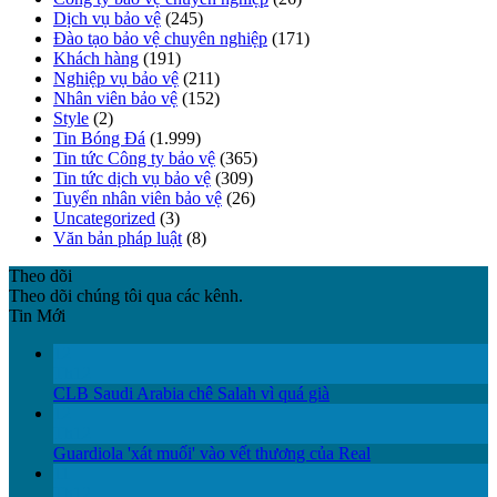
Dịch vụ bảo vệ
(245)
Đào tạo bảo vệ chuyên nghiệp
(171)
Khách hàng
(191)
Nghiệp vụ bảo vệ
(211)
Nhân viên bảo vệ
(152)
Style
(2)
Tin Bóng Đá
(1.999)
Tin tức Công ty bảo vệ
(365)
Tin tức dịch vụ bảo vệ
(309)
Tuyển nhân viên bảo vệ
(26)
Uncategorized
(3)
Văn bản pháp luật
(8)
Theo dõi
Theo dõi chúng tôi qua các kênh.
Tin Mới
12
Th12
CLB Saudi Arabia chê Salah vì quá già
12
Th12
Guardiola 'xát muối' vào vết thương của Real
11
Th12