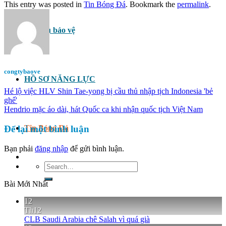
This entry was posted in
Tin Bóng Đá
. Bookmark the
permalink
.
Dịch vụ bảo vệ
congtybaove
HỒ SƠ NĂNG LỰC
Hé lộ việc HLV Shin Tae-yong bị cầu thủ nhập tịch Indonesia 'bẻ
ghế'
Hendrio mặc áo dài, hát Quốc ca khi nhận quốc tịch Việt Nam
Để lại một bình luận
Tin Bóng Đá
Bạn phải
đăng nhập
để gửi bình luận.
Search
for:
Bài Mới Nhất
12
Th12
CLB Saudi Arabia chê Salah vì quá già