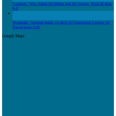
Courtois: 'Nếu chúng tôi không ủng hộ Alonso, Real đã thua
0-6'
11
Th12
Madueke: 'Arsenal muốn vô địch cả Champions League và
Ngoại hạng Anh'
Google Maps