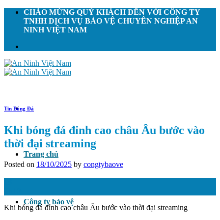
Skip
CHÀO MỪNG QUÝ KHÁCH ĐẾN VỚI CÔNG TY
to
TNHH DỊCH VỤ BẢO VỆ CHUYÊN NGHIỆP AN
content
NINH VIỆT NAM
Tin Bóng Đá
Khi bóng đá đỉnh cao châu Âu bước vào
thời đại streaming
Trang chủ
Posted on
18/10/2025
by
congtybaove
18
Th10
Công ty bảo vệ
Khi bóng đá đỉnh cao châu Âu bước vào thời đại streaming