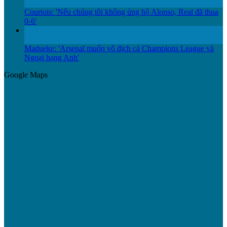
Th12
Courtois: 'Nếu chúng tôi không ủng hộ Alonso, Real đã thua
0-6'
11
Th12
Madueke: 'Arsenal muốn vô địch cả Champions League và
Ngoại hạng Anh'
Google Maps