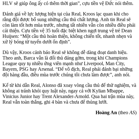
HLV sẽ giúp ông ấy có thêm thời gian”, cựu tiền vệ Đức nói thêm.
Đánh giá về lực lượng hiện tại của Real, Kroos lạc quan khi cho
rằng đội được bổ sung những cầu thủ chất lượng. Anh tin Real sẽ
còn làm tốt hơn mùa trước, nhưng tất nhiên vẫn còn nhiều điều phải
cải thiện. Cựu tiền vệ 35 tuổi đặc biệt khen ngợi trung vệ trẻ Dean
Huijsen: “Một cầu thủ hoàn thiện, không chiến tốt, nhanh nhẹn và
xử lý bóng từ tuyến dưới ổn định”.
Dù vậy, Kroos cảnh báo Real sẽ không dễ dàng đoạt danh hiệu.
Theo anh, Barca vẫn là đối thủ đáng gờm, trong khi Champions
League quy tụ nhiều ứng viên mạnh như Liverpool, Man City,
Bayern, PSG hay Arsenal. “Để vô địch, Real phải đánh bại những
đội hàng đầu, điều mùa trước chúng tôi chưa làm được”, anh nói.
Kể từ khi dẫn Real, Alonso đã xoay vòng cầu thủ để thử nghiệm, và
không ai tránh khỏi quy luật này, ngay cả với Kylian Mbappe,
Vinicius Junior hay Trent Alexander-Arnold. Qua hai trận mùa này,
Real vẫn toàn thắng, ghi 4 bàn và chưa để thủng lưới.
Hoàng An
(theo
AS
)