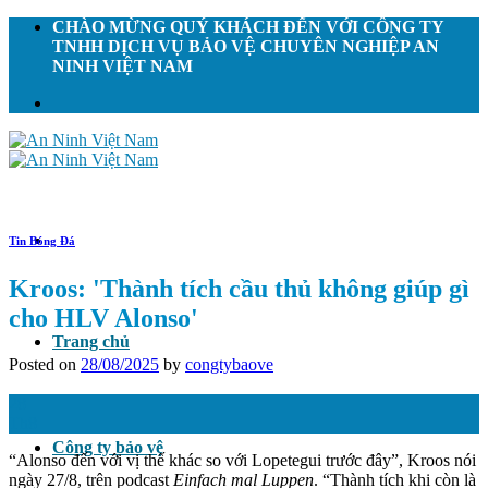
Skip
CHÀO MỪNG QUÝ KHÁCH ĐẾN VỚI CÔNG TY
to
TNHH DỊCH VỤ BẢO VỆ CHUYÊN NGHIỆP AN
content
NINH VIỆT NAM
Tin Bóng Đá
Kroos: 'Thành tích cầu thủ không giúp gì
cho HLV Alonso'
Trang chủ
Posted on
28/08/2025
by
congtybaove
28
Th8
Công ty bảo vệ
“Alonso đến với vị thế khác so với Lopetegui trước đây”, Kroos nói
ngày 27/8, trên podcast
Einfach mal Luppen
. “Thành tích khi còn là