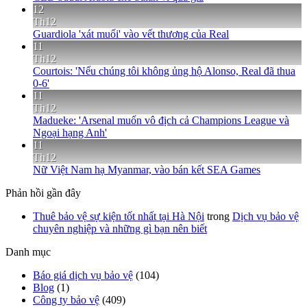
12
Th12
Guardiola 'xát muối' vào vết thương của Real
11
Th12
Courtois: 'Nếu chúng tôi không ủng hộ Alonso, Real đã thua
0-6'
11
Th12
Madueke: 'Arsenal muốn vô địch cả Champions League và
Ngoại hạng Anh'
11
Th12
Nữ Việt Nam hạ Myanmar, vào bán kết SEA Games
Phản hồi gần đây
Thuê bảo vệ sự kiện tốt nhất tại Hà Nội
trong
Dịch vụ bảo vệ
chuyên nghiệp và những gì bạn nên biết
Danh mục
Báo giá dịch vụ bảo vệ
(104)
Blog
(1)
Công ty bảo vệ
(409)