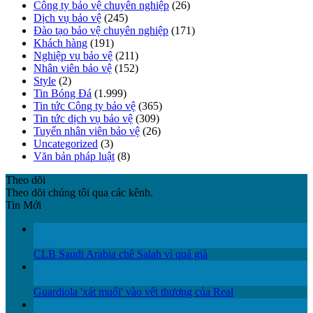
Công ty bảo vệ chuyên nghiệp
(26)
Dịch vụ bảo vệ
(245)
Đào tạo bảo vệ chuyên nghiệp
(171)
Khách hàng
(191)
Nghiệp vụ bảo vệ
(211)
Nhân viên bảo vệ
(152)
Style
(2)
Tin Bóng Đá
(1.999)
Tin tức Công ty bảo vệ
(365)
Tin tức dịch vụ bảo vệ
(309)
Tuyển nhân viên bảo vệ
(26)
Uncategorized
(3)
Văn bản pháp luật
(8)
Theo dõi
Theo dõi chúng tôi qua các kênh.
Tin Mới
12
Th12
CLB Saudi Arabia chê Salah vì quá già
12
Th12
Guardiola 'xát muối' vào vết thương của Real
11