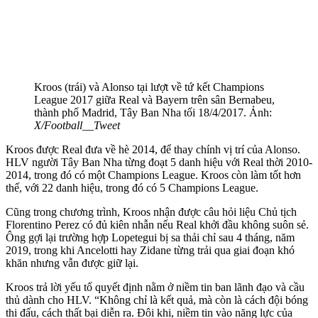
Kroos (trái) và Alonso tại lượt về tứ kết Champions
League 2017 giữa Real và Bayern trên sân Bernabeu,
thành phố Madrid, Tây Ban Nha tối 18/4/2017. Ảnh:
X/Football__Tweet
Kroos được Real đưa về hè 2014, để thay chính vị trí của Alonso.
HLV người Tây Ban Nha từng đoạt 5 danh hiệu với Real thời 2010-
2014, trong đó có một Champions League. Kroos còn làm tốt hơn
thế, với 22 danh hiệu, trong đó có 5 Champions League.
Cũng trong chương trình, Kroos nhận được câu hỏi liệu Chủ tịch
Florentino Perez có đủ kiên nhẫn nếu Real khởi đầu không suôn sẻ.
Ông gợi lại trường hợp Lopetegui bị sa thải chỉ sau 4 tháng, năm
2019, trong khi Ancelotti hay Zidane từng trải qua giai đoạn khó
khăn nhưng vẫn được giữ lại.
Kroos trả lời yếu tố quyết định nằm ở niềm tin ban lãnh đạo và cầu
thủ dành cho HLV. “Không chỉ là kết quả, mà còn là cách đội bóng
thi đấu, cách thất bại diễn ra. Đôi khi, niềm tin vào năng lực của