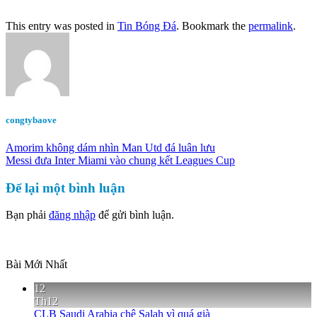
This entry was posted in
Tin Bóng Đá
. Bookmark the
permalink
.
congtybaove
Amorim không dám nhìn Man Utd đá luân lưu
Messi đưa Inter Miami vào chung kết Leagues Cup
Để lại một bình luận
Bạn phải
đăng nhập
để gửi bình luận.
Bài Mới Nhất
12
Th12
CLB Saudi Arabia chê Salah vì quá già