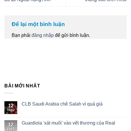
Để lại một bình luận
Bạn phải
đăng nhập
để gửi bình luận.
BÀI MỚI NHẤT
CLB Saudi Arabia chê Salah vì quá già
12
Th12
Guardiola 'xát muối' vào vết thương của Real
12
Th12