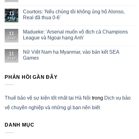
Courtois: 'Nếu chúng tôi không ủng hộ Alonso,
11
Real đã thua 0-6'
Th12
Madueke: 'Arsenal muốn vô địch cả Champions
11
League và Ngoại hạng Anh'
Th12
Nữ Việt Nam hạ Myanmar, vào bán kết SEA
11
Games
Th12
PHẢN HỒI GẦN ĐÂY
Thuê bảo vệ sự kiện tốt nhất tại Hà Nội
trong
Dịch vụ bảo
vệ chuyên nghiệp và những gì bạn nên biết
DANH MỤC