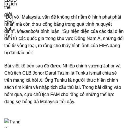
lợi ích
“Đối với Malaysia, vấn đề không chỉ nằm ở hình phạt phải
nhận mà còn ở sự công bằng trong quá trình ra quyết
định”,
Makanbola
bình luận. “Sự hiện diện của các đại diện
đến từ các quốc gia trong khu vực Đông Nam Á, những đối
thủ từ vòng loại, rõ ràng cho thấy hình ảnh của FIFA đang
bị đặt dấu hỏi”.
Bài viết kể trên sau đó được Nhiếp chính vương Johor và
Chủ tịch CLB Johor Darul Tazim là Tunku Ismail chia sẻ
trên mạng xã hội
X
. Ông Tunku là người thực hiện chính
sách tìm kiếm và nhập tịch cầu thủ lai. Trong bài đăng vào
hôm qua, cựu chủ tịch FAM cho rằng có những thế lực
đang sợ bóng đá Malaysia trỗi dậy.