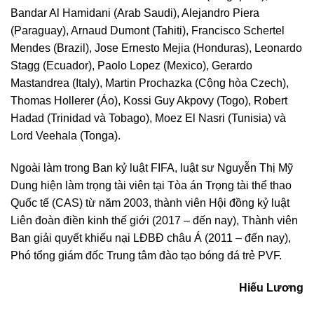
Bandar Al Hamidani (Arab Saudi), Alejandro Piera
(Paraguay), Arnaud Dumont (Tahiti), Francisco Schertel
Mendes (Brazil), Jose Ernesto Mejia (Honduras), Leonardo
Stagg (Ecuador), Paolo Lopez (Mexico), Gerardo
Mastandrea (Italy), Martin Prochazka (Cộng hòa Czech),
Thomas Hollerer (Áo), Kossi Guy Akpovy (Togo), Robert
Hadad (Trinidad và Tobago), Moez El Nasri (Tunisia) và
Lord Veehala (Tonga).
Ngoài làm trong Ban kỷ luật FIFA, luật sư Nguyễn Thị Mỹ
Dung hiện làm trọng tài viên tại Tòa án Trọng tài thể thao
Quốc tế (CAS) từ năm 2003, thành viên Hội đồng kỷ luật
Liên đoàn điền kinh thế giới (2017 – đến nay), Thành viên
Ban giải quyết khiếu nại LĐBĐ châu Á (2011 – đến nay),
Phó tổng giám đốc Trung tâm đào tạo bóng đá trẻ PVF.
Hiếu Lương