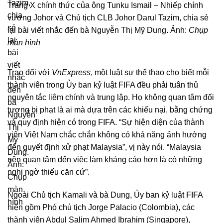
Trang X chính thức của ông Tunku Ismail – Nhiếp chính
vương Johor và Chủ tịch CLB Johor Darul Tazim, chia sẻ
lại bài viết nhắc đến bà Nguyễn Thị Mỹ Dung. Ảnh:
Chụp
màn hình
Trao đổi với
VnExpress
, một luật sư thể thao cho biết mỗi
thành viên trong Ủy ban kỷ luật FIFA đều phải tuân thủ
nguyên tắc liêm chính và trung lập. Họ không quan tâm đối
tượng bị phạt là ai mà dựa trên các khiếu nại, bằng chứng
và quy định hiện có trong FIFA. “Sự hiện diện của thành
viên Việt Nam chắc chắn không có khả năng ảnh hưởng
đến quyết định xử phạt Malaysia”, vị này nói. “Malaysia
nên quan tâm đến việc làm kháng cáo hơn là có những
nghi ngờ thiếu căn cứ”.
Ngoài Chủ tịch Kamali và bà Dung, Ủy ban kỷ luật FIFA
hiện gồm Phó chủ tịch Jorge Palacio (Colombia), các
thành viên Abdul Salim Ahmed Ibrahim (Singapore),