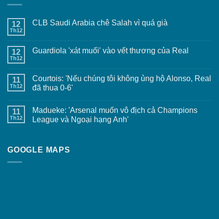
CLB Saudi Arabia chê Salah vì quá già
12
Th12
Guardiola 'xát muối' vào vết thương của Real
12
Th12
Courtois: 'Nếu chúng tôi không ủng hộ Alonso, Real
11
Th12
đã thua 0-6'
Madueke: 'Arsenal muốn vô địch cả Champions
11
Th12
League và Ngoại hạng Anh'
GOOGLE MAPS