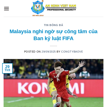
Skip
to
content
TIN BÓNG ĐÁ
Malaysia nghi ngờ sự công tâm của
Ban kỷ luật FIFA
POSTED ON
29/09/2025
BY
CONGTYBAOVE
29
Th9