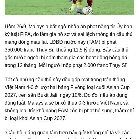
Hôm 26/9, Malaysia bất ngờ nhận án phạt nặng từ Ủy ban
kỷ luật FIFA, do làm giả hồ sơ và sai lệch thông tin cầu thủ
mang dòng máu lai. LĐBĐ nước này (FAM) bị phạt
350.000 franc Thụy Sĩ, khoảng 11,5 tỷ đồng. Bảy cầu thủ
gốc nước ngoài bị cấm tham gia các hoạt động bóng đá
trong 12 tháng. Mỗi người nộp phạt 2.000 franc Thụy Sĩ.
Tất cả những cầu thủ này đều góp mặt trong trận thắng
Việt Nam 4-0 ở lượt hai bảng F vòng loại cuối Asian Cup
2027, trên sân Bukit Jalil ngày 10/6. Do đó, nếu áp dụng
đúng luật, Malaysia sẽ bị xử thua 0-3 trước Việt Nam, và
không loại trừ khả năng FAM còn bị phạt bổ sung, thậm chí
bị loại khỏi Asian Cup 2027.
“Câu hỏi đáng quan tâm hơn bây giờ không chỉ là về các