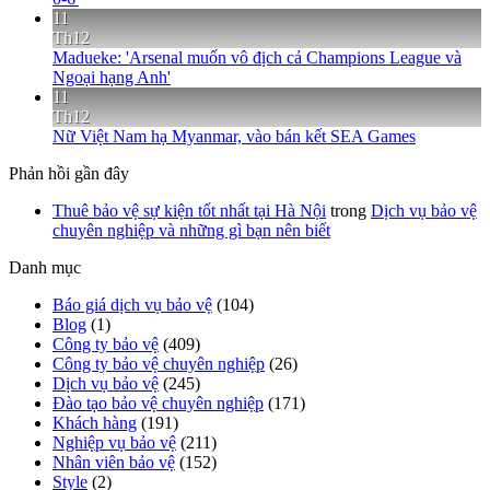
11
Th12
Madueke: 'Arsenal muốn vô địch cả Champions League và
Ngoại hạng Anh'
11
Th12
Nữ Việt Nam hạ Myanmar, vào bán kết SEA Games
Phản hồi gần đây
Thuê bảo vệ sự kiện tốt nhất tại Hà Nội
trong
Dịch vụ bảo vệ
chuyên nghiệp và những gì bạn nên biết
Danh mục
Báo giá dịch vụ bảo vệ
(104)
Blog
(1)
Công ty bảo vệ
(409)
Công ty bảo vệ chuyên nghiệp
(26)
Dịch vụ bảo vệ
(245)
Đào tạo bảo vệ chuyên nghiệp
(171)
Khách hàng
(191)
Nghiệp vụ bảo vệ
(211)
Nhân viên bảo vệ
(152)
Style
(2)