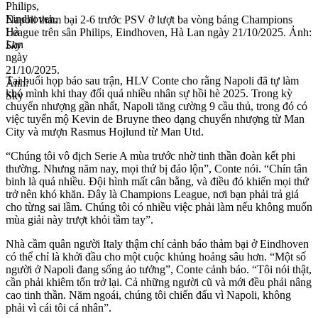
Napoli thảm bại 2-6 trước PSV ở lượt ba vòng bảng Champions
League trên sân Philips, Eindhoven, Hà Lan ngày 21/10/2025. Ảnh:
Sky
Tại buổi họp báo sau trận, HLV Conte cho rằng Napoli đã tự làm
khó mình khi thay đổi quá nhiều nhân sự hồi hè 2025. Trong kỳ
chuyển nhượng gần nhất, Napoli tăng cường 9 cầu thủ, trong đó có
việc tuyển mộ Kevin de Bruyne theo dạng chuyển nhượng từ Man
City và mượn Rasmus Hojlund từ Man Utd.
“Chúng tôi vô địch Serie A mùa trước nhờ tinh thần đoàn kết phi
thường. Nhưng năm nay, mọi thứ bị đảo lộn”, Conte nói. “Chín tân
binh là quá nhiều. Đội hình mất cân bằng, và điều đó khiến mọi thứ
trở nên khó khăn. Đây là Champions League, nơi bạn phải trả giá
cho từng sai lầm. Chúng tôi có nhiều việc phải làm nếu không muốn
mùa giải này trượt khỏi tầm tay”.
Nhà cầm quân người Italy thậm chí cảnh báo thảm bại ở Eindhoven
có thể chỉ là khởi đầu cho một cuộc khủng hoảng sâu hơn. “Một số
người ở Napoli đang sống ảo tưởng”, Conte cảnh báo. “Tôi nói thật,
cần phải khiêm tốn trở lại. Cả những người cũ và mới đều phải nâng
cao tinh thần. Năm ngoái, chúng tôi chiến đấu vì Napoli, không
phải vì cái tôi cá nhân”.