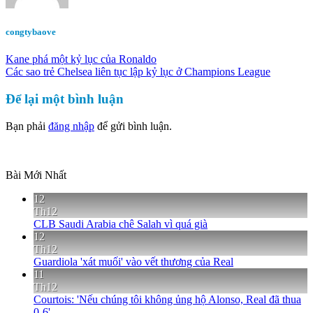
congtybaove
Kane phá một kỷ lục của Ronaldo
Các sao trẻ Chelsea liên tục lập kỷ lục ở Champions League
Để lại một bình luận
Bạn phải
đăng nhập
để gửi bình luận.
Bài Mới Nhất
12
Th12
CLB Saudi Arabia chê Salah vì quá già
12
Th12
Guardiola 'xát muối' vào vết thương của Real
11
Th12
Courtois: 'Nếu chúng tôi không ủng hộ Alonso, Real đã thua
0-6'