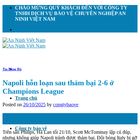
Skip
CHÀO MỪNG QUÝ KHÁCH ĐẾN VỚI CÔNG TY
to
TNHH DỊCH VỤ BẢO VỆ CHUYÊN NGHIỆP AN
content
NINH VIỆT NAM
Tin Bóng Đá
Napoli hỗn loạn sau thảm bại 2-6 ở
Champions League
Trang chủ
Posted on
26/10/2025
by
congtybaove
26
Th10
Công ty bảo vệ
Trên sân Philips, Hà Lan tối 21/10, Scott McTominay lập cú đúp,
nhưng không giúp Napoli tránh được thảm bại. Đội bóng Italy bị gỡ