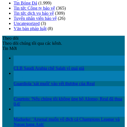
Tin Bóng Đá
(1.999)
Tin tức Công ty bảo vệ
(365)
Tin tức dịch vụ bảo vệ
(309)
Tuyển nhân viên bảo vệ
(26)
Uncategorized
(3)
Văn bản pháp luật
(8)
Theo dõi
Theo dõi chúng tôi qua các kênh.
Tin Mới
12
Th12
CLB Saudi Arabia chê Salah vì quá già
12
Th12
Guardiola 'xát muối' vào vết thương của Real
11
Th12
Courtois: 'Nếu chúng tôi không ủng hộ Alonso, Real đã thua
0-6'
11
Th12
Madueke: 'Arsenal muốn vô địch cả Champions League và
Ngoại hạng Anh'