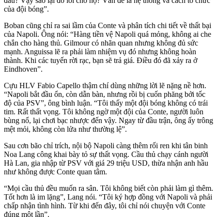
đâu? Vậy sao lại đổ lỗi cho họ? Vấn đề là hệ thống và cách tổ chức
của đội bóng”.
Boban cũng chỉ ra sai lầm của Conte và phân tích chi tiết về thất bại
của Napoli. Ông nói: “Hàng tiền vệ Napoli quá mỏng, không ai che
chắn cho hàng thủ. Gilmour có nhãn quan nhưng không đủ sức
mạnh. Anguissa lẽ ra phải làm nhiệm vụ đó nhưng không hoàn
thành. Khi các tuyến rời rạc, bạn sẽ trả giá. Điều đó đã xảy ra ở
Eindhoven”.
Cựu HLV Fabio Capello thậm chí dùng những lời lẽ nặng nề hơn.
“Napoli bắt đầu ổn, còn dẫn bàn, nhưng rồi bị cuốn phăng bởi tốc
độ của PSV”, ông bình luận. “Tôi thấy một đội bóng không có trái
tim. Rất thất vọng. Tôi không ngờ một đội của Conte, người luôn
bùng nổ, lại chơi bạc nhược đến vậy. Ngay từ đầu trận, ông ấy trông
mệt mỏi, không còn lửa như thường lệ”.
Sau cơn bão chỉ trích, nội bộ Napoli càng thêm rối ren khi tân binh
Noa Lang công khai bày tỏ sự thất vọng. Cầu thủ chạy cánh người
Hà Lan, gia nhập từ PSV với giá 29 triệu USD, thừa nhận anh hầu
như không được Conte quan tâm.
“Mọi cầu thủ đều muốn ra sân. Tôi không biết còn phải làm gì thêm.
Tốt hơn là im lặng”, Lang nói. “Tôi ký hợp đồng với Napoli và phải
chấp nhận tình hình. Từ khi đến đây, tôi chỉ nói chuyện với Conte
đúng một lần”.