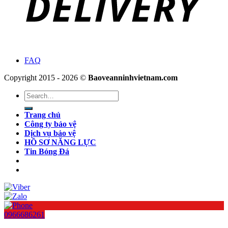
FAQ
Copyright 2015 - 2026 ©
Baoveanninhvietnam.com
Search
for:
Trang chủ
Công ty bảo vệ
Dịch vụ bảo vệ
HỒ SƠ NĂNG LỰC
Tin Bóng Đá
0966686261