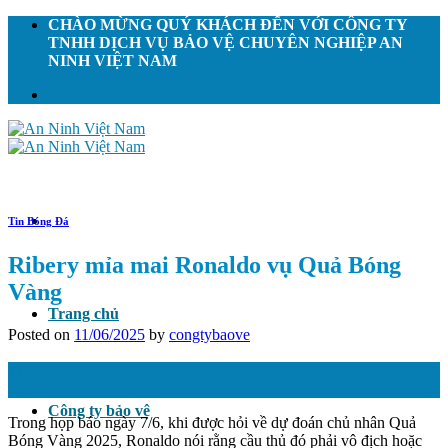
Skip
CHÀO MỪNG QUÝ KHÁCH ĐẾN VỚI CÔNG TY
to
TNHH DỊCH VỤ BẢO VỆ CHUYÊN NGHIỆP AN
content
NINH VIỆT NAM
Tin Bóng Đá
Ribery mỉa mai Ronaldo vụ Quả Bóng
Vàng
Trang chủ
Posted on
11/06/2025
by
congtybaove
11
Th6
Công ty bảo vệ
Trong họp báo ngày 7/6, khi được hỏi về dự đoán chủ nhân Quả
Bóng Vàng 2025, Ronaldo nói rằng cầu thủ đó phải vô địch hoặc