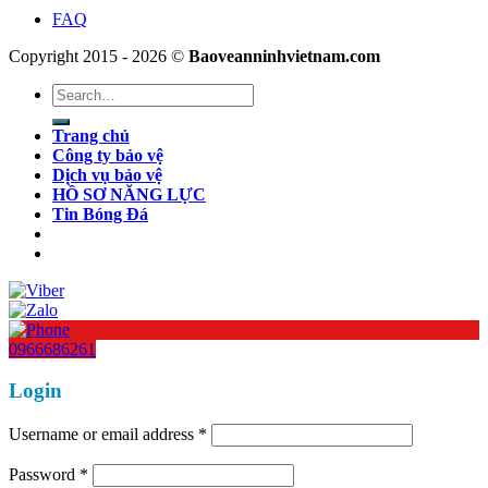
FAQ
Copyright 2015 - 2026 ©
Baoveanninhvietnam.com
Search
for:
Trang chủ
Công ty bảo vệ
Dịch vụ bảo vệ
HỒ SƠ NĂNG LỰC
Tin Bóng Đá
0966686261
Login
Username or email address
*
Password
*