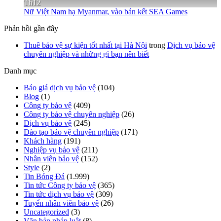
Th12
Nữ Việt Nam hạ Myanmar, vào bán kết SEA Games
Phản hồi gần đây
Thuê bảo vệ sự kiện tốt nhất tại Hà Nội
trong
Dịch vụ bảo vệ
chuyên nghiệp và những gì bạn nên biết
Danh mục
Báo giá dịch vụ bảo vệ
(104)
Blog
(1)
Công ty bảo vệ
(409)
Công ty bảo vệ chuyên nghiệp
(26)
Dịch vụ bảo vệ
(245)
Đào tạo bảo vệ chuyên nghiệp
(171)
Khách hàng
(191)
Nghiệp vụ bảo vệ
(211)
Nhân viên bảo vệ
(152)
Style
(2)
Tin Bóng Đá
(1.999)
Tin tức Công ty bảo vệ
(365)
Tin tức dịch vụ bảo vệ
(309)
Tuyển nhân viên bảo vệ
(26)
Uncategorized
(3)
Văn bản pháp luật
(8)