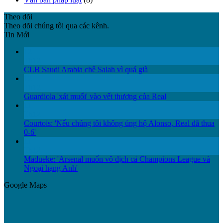
Theo dõi
Theo dõi chúng tôi qua các kênh.
Tin Mới
12
Th12
CLB Saudi Arabia chê Salah vì quá già
12
Th12
Guardiola 'xát muối' vào vết thương của Real
11
Th12
Courtois: 'Nếu chúng tôi không ủng hộ Alonso, Real đã thua
0-6'
11
Th12
Madueke: 'Arsenal muốn vô địch cả Champions League và
Ngoại hạng Anh'
Google Maps