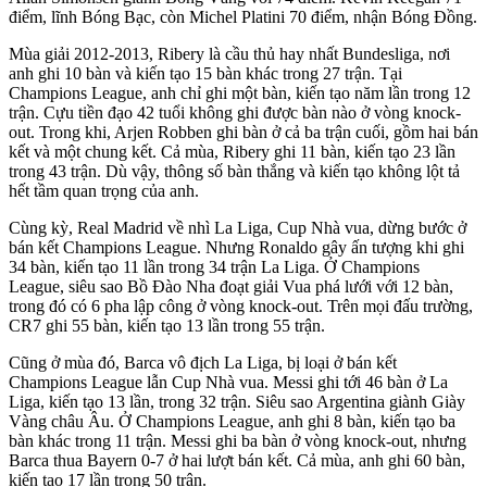
điểm, lĩnh Bóng Bạc, còn Michel Platini 70 điểm, nhận Bóng Đồng.
Mùa giải 2012-2013, Ribery là cầu thủ hay nhất Bundesliga, nơi
anh ghi 10 bàn và kiến tạo 15 bàn khác trong 27 trận. Tại
Champions League, anh chỉ ghi một bàn, kiến tạo năm lần trong 12
trận. Cựu tiền đạo 42 tuổi không ghi được bàn nào ở vòng knock-
out. Trong khi, Arjen Robben ghi bàn ở cả ba trận cuối, gồm hai bán
kết và một chung kết. Cả mùa, Ribery ghi 11 bàn, kiến tạo 23 lần
trong 43 trận. Dù vậy, thông số bàn thắng và kiến tạo không lột tả
hết tầm quan trọng của anh.
Cùng kỳ, Real Madrid về nhì La Liga, Cup Nhà vua, dừng bước ở
bán kết Champions League. Nhưng Ronaldo gây ấn tượng khi ghi
34 bàn, kiến tạo 11 lần trong 34 trận La Liga. Ở Champions
League, siêu sao Bồ Đào Nha đoạt giải Vua phá lưới với 12 bàn,
trong đó có 6 pha lập công ở vòng knock-out. Trên mọi đấu trường,
CR7 ghi 55 bàn, kiến tạo 13 lần trong 55 trận.
Cũng ở mùa đó, Barca vô địch La Liga, bị loại ở bán kết
Champions League lẫn Cup Nhà vua. Messi ghi tới 46 bàn ở La
Liga, kiến tạo 13 lần, trong 32 trận. Siêu sao Argentina giành Giày
Vàng châu Âu. Ở Champions League, anh ghi 8 bàn, kiến tạo ba
bàn khác trong 11 trận. Messi ghi ba bàn ở vòng knock-out, nhưng
Barca thua Bayern 0-7 ở hai lượt bán kết. Cả mùa, anh ghi 60 bàn,
kiến tạo 17 lần trong 50 trận.