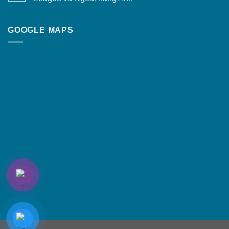
GOOGLE MAPS