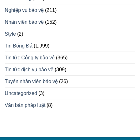
Nghiệp vụ bảo vệ
(211)
Nhân viên bảo vệ
(152)
Style
(2)
Tin Bóng Đá
(1.999)
Tin tức Công ty bảo vệ
(365)
Tin tức dịch vụ bảo vệ
(309)
Tuyển nhân viên bảo vệ
(26)
Uncategorized
(3)
Văn bản pháp luật
(8)