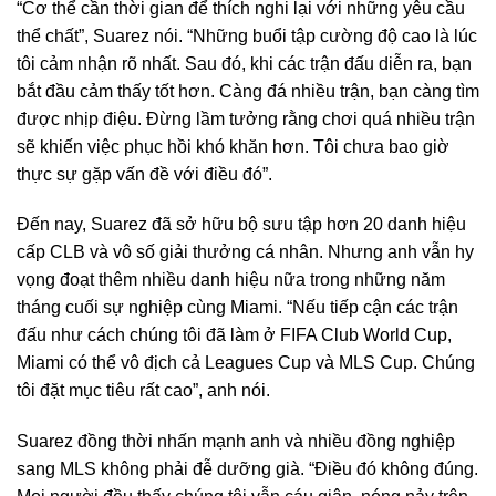
“Cơ thể cần thời gian để thích nghi lại với những yêu cầu
thể chất”, Suarez nói. “Những buổi tập cường độ cao là lúc
tôi cảm nhận rõ nhất. Sau đó, khi các trận đấu diễn ra, bạn
bắt đầu cảm thấy tốt hơn. Càng đá nhiều trận, bạn càng tìm
được nhịp điệu. Đừng lầm tưởng rằng chơi quá nhiều trận
sẽ khiến việc phục hồi khó khăn hơn. Tôi chưa bao giờ
thực sự gặp vấn đề với điều đó”.
Đến nay, Suarez đã sở hữu bộ sưu tập hơn 20 danh hiệu
cấp CLB và vô số giải thưởng cá nhân. Nhưng anh vẫn hy
vọng đoạt thêm nhiều danh hiệu nữa trong những năm
tháng cuối sự nghiệp cùng Miami. “Nếu tiếp cận các trận
đấu như cách chúng tôi đã làm ở FIFA Club World Cup,
Miami có thể vô địch cả Leagues Cup và MLS Cup. Chúng
tôi đặt mục tiêu rất cao”, anh nói.
Suarez đồng thời nhấn mạnh anh và nhiều đồng nghiệp
sang MLS không phải đễ dưỡng già. “Điều đó không đúng.