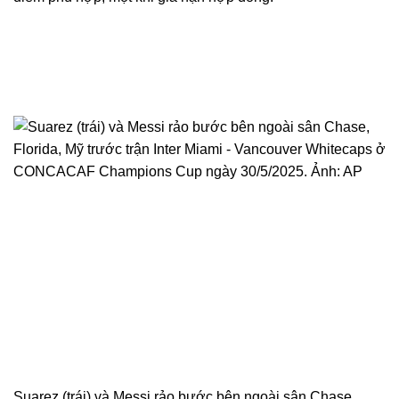
Suarez (trái) và Messi rảo bước bên ngoài sân Chase,