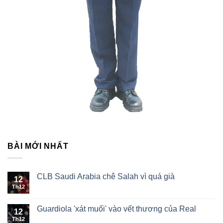
BÀI MỚI NHẤT
CLB Saudi Arabia chê Salah vì quá già
12
Th12
Guardiola 'xát muối' vào vết thương của Real
12
Th12