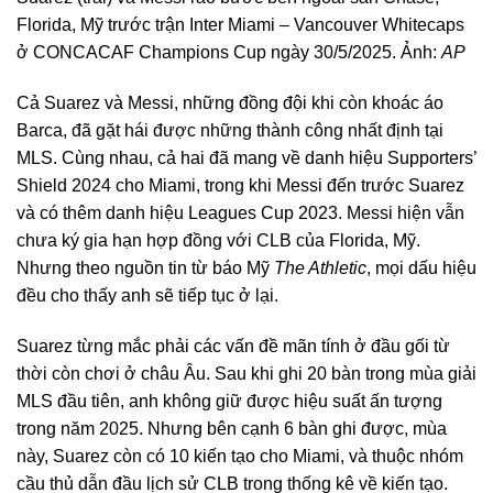
Florida, Mỹ trước trận Inter Miami – Vancouver Whitecaps
ở CONCACAF Champions Cup ngày 30/5/2025. Ảnh:
AP
Cả Suarez và Messi, những đồng đội khi còn khoác áo
Barca, đã gặt hái được những thành công nhất định tại
MLS. Cùng nhau, cả hai đã mang về danh hiệu Supporters’
Shield 2024 cho Miami, trong khi Messi đến trước Suarez
và có thêm danh hiệu Leagues Cup 2023. Messi hiện vẫn
chưa ký gia hạn hợp đồng với CLB của Florida, Mỹ.
Nhưng theo nguồn tin từ báo Mỹ
The Athletic
, mọi dấu hiệu
đều cho thấy anh sẽ tiếp tục ở lại.
Suarez từng mắc phải các vấn đề mãn tính ở đầu gối từ
thời còn chơi ở châu Âu. Sau khi ghi 20 bàn trong mùa giải
MLS đầu tiên, anh không giữ được hiệu suất ấn tượng
trong năm 2025. Nhưng bên cạnh 6 bàn ghi được, mùa
này, Suarez còn có 10 kiến tạo cho Miami, và thuộc nhóm
cầu thủ dẫn đầu lịch sử CLB trong thống kê về kiến tạo.