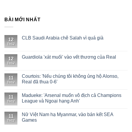
BÀI MỚI NHẤT
CLB Saudi Arabia chê Salah vì quá già
12
Th12
Guardiola 'xát muối' vào vết thương của Real
12
Th12
Courtois: 'Nếu chúng tôi không ủng hộ Alonso,
11
Real đã thua 0-6'
Th12
Madueke: 'Arsenal muốn vô địch cả Champions
11
League và Ngoại hạng Anh'
Th12
Nữ Việt Nam hạ Myanmar, vào bán kết SEA
11
Games
Th12