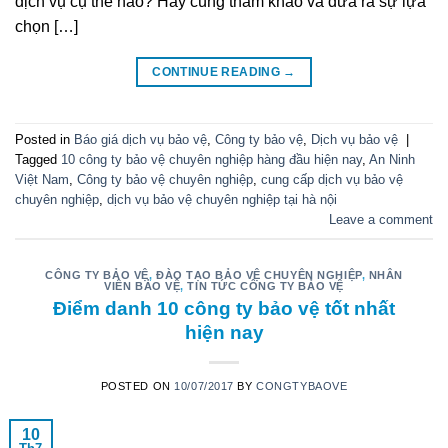
dịch vụ cụ thể nào? Hãy cùng tham khảo và đưa ra sự lựa
chọn […]
CONTINUE READING
→
Posted in
Báo giá dịch vụ bảo vệ
,
Công ty bảo vệ
,
Dịch vụ bảo vệ
|
Tagged
10 công ty bảo vệ chuyên nghiệp hàng đầu hiện nay
,
An Ninh
Việt Nam
,
Công ty bảo vệ chuyên nghiệp
,
cung cấp dịch vụ bảo vệ
chuyên nghiệp
,
dịch vụ bảo vệ chuyên nghiệp tại hà nội
Leave a comment
CÔNG TY BẢO VỆ
,
ĐÀO TẠO BẢO VỆ CHUYÊN NGHIỆP
,
NHÂN
VIÊN BẢO VỆ
,
TIN TỨC CÔNG TY BẢO VỆ
Điểm danh 10 công ty bảo vệ tốt nhất
hiện nay
POSTED ON
10/07/2017
BY
CONGTYBAOVE
10