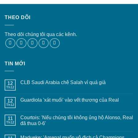
THEO DÕI
Theo dõi chúng tôi qua các kênh.
TIN MỚI
CLB Saudi Arabia chê Salah vì quá già
12
Th12
Guardiola 'xát muối' vào vết thương của Real
12
Th12
Courtois: 'Nếu chúng tôi không ủng hộ Alonso, Real
11
Th12
đã thua 0-6'
Madueke: 'Arsenal muốn vô địch cả Champions