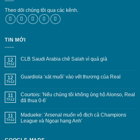
Theo dõi chúng tôi qua các kênh.
TIN MỚI
CLB Saudi Arabia chê Salah vì quá già
12
Th12
Guardiola 'xát muối' vào vết thương của Real
12
Th12
Courtois: 'Nếu chúng tôi không ủng hộ Alonso, Real
11
Th12
đã thua 0-6'
Madueke: 'Arsenal muốn vô địch cả Champions
11
Th12
League và Ngoại hạng Anh'