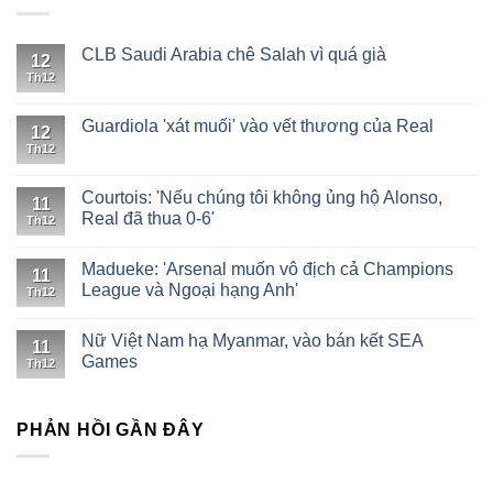
CLB Saudi Arabia chê Salah vì quá già
12
Th12
Guardiola 'xát muối' vào vết thương của Real
12
Th12
Courtois: 'Nếu chúng tôi không ủng hộ Alonso,
11
Real đã thua 0-6'
Th12
Madueke: 'Arsenal muốn vô địch cả Champions
11
League và Ngoại hạng Anh'
Th12
Nữ Việt Nam hạ Myanmar, vào bán kết SEA
11
Games
Th12
PHẢN HỒI GẦN ĐÂY