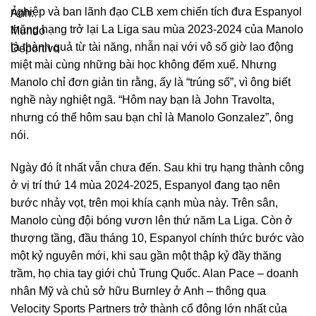
nghiệp và ban lãnh đạo CLB xem chiến tích đưa Espanyol
thăng hạng trở lại La Liga sau mùa 2023-2024 của Manolo
là thành quả từ tài năng, nhẫn nại với vô số giờ lao động
miệt mài cùng những bài học không đếm xuể. Nhưng
Manolo chỉ đơn giản tin rằng, ấy là “trúng số”, vì ông biết
nghề này nghiệt ngã. “Hôm nay bạn là John Travolta,
nhưng có thể hôm sau bạn chỉ là Manolo Gonzalez”, ông
nói.
Ngày đó ít nhất vẫn chưa đến. Sau khi trụ hạng thành công
ở vị trí thứ 14 mùa 2024-2025, Espanyol đang tạo nên
bước nhảy vọt, trên mọi khía cạnh mùa này. Trên sân,
Manolo cùng đội bóng vươn lên thứ năm La Liga. Còn ở
thượng tầng, đầu tháng 10, Espanyol chính thức bước vào
một kỷ nguyên mới, khi sau gần một thập kỷ đầy thăng
trầm, họ chia tay giới chủ Trung Quốc. Alan Pace – doanh
nhân Mỹ và chủ sở hữu Burnley ở Anh – thông qua
Velocity Sports Partners trở thành cổ đông lớn nhất của