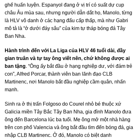
ghế huấn luyện. Espanyol đang ở vị trí có suất dự cup
châu Âu mùa sau, nhưng người dẫn dắt họ, Manolo, từng
là HLV vô danh ở các hạng đấu cấp thấp, mà như Gabri
mô tả là “ở dưới đáy sâu” của kim tự tháp bóng đá Tây
Ban Nha.
Hành trình đến với La Liga của HLV 46 tuổi dài, đầy
gian truân và tự tay ông viết nên, chứ không được ai
ban tặng
. “Ông ấy bắt đầu ở hạng nghiệp dư, với đám trẻ
con”, Alfred Porcar, thành viên ban lãnh đạo CLB
Martinenc, nơi Manolo bắt đầu nghiệp cầm quân, nhấn
mạnh.
Sinh ra ở thị trấn Folgoso do Courel nhỏ bé thuộc xứ
Galicia miền Tây Bắc Tây Ban Nha, gia đình Manolo đưa
ông đến Barcelona lúc ba tuổi. Mẹ ông mở một nhà hàng
trên con phố Valencia và ông bắt đầu tìm đến bóng đá, gia
nhập CLB Martinenc. Ở đó, Manolo có biệt danh