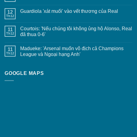
Guardiola 'xát muối' vào vết thương của Real
12
Th12
Courtois: 'Nếu chúng tôi không ủng hộ Alonso, Real
11
Th12
đã thua 0-6'
Madueke: 'Arsenal muốn vô địch cả Champions
11
Th12
League và Ngoại hạng Anh'
GOOGLE MAPS