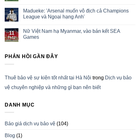
Madueke: 'Arsenal muốn vô địch cả Champions
11
League và Ngoại hạng Anh'
Th12
Nữ Việt Nam hạ Myanmar, vào bán kết SEA
11
Games
Th12
PHẢN HỒI GẦN ĐÂY
Thuê bảo vệ sự kiện tốt nhất tại Hà Nội
trong
Dịch vụ bảo
vệ chuyên nghiệp và những gì bạn nên biết
DANH MỤC
Báo giá dịch vụ bảo vệ
(104)
Blog
(1)