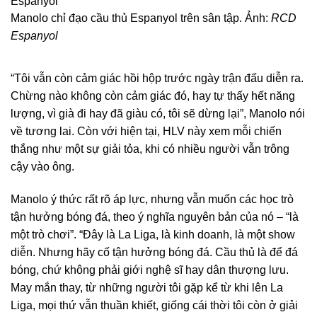
Manolo chỉ đạo cầu thủ Espanyol trên sân tập. Ảnh:
RCD
Espanyol
“Tôi vẫn còn cảm giác hồi hộp trước ngày trận đấu diễn ra.
Chừng nào không còn cảm giác đó, hay tự thấy hết năng
lượng, vì già đi hay đã giàu có, tôi sẽ dừng lại”, Manolo nói
về tương lai. Còn với hiện tại, HLV này xem mỗi chiến
thắng như một sự giải tỏa, khi có nhiều người vẫn trông
cậy vào ông.
Manolo ý thức rất rõ áp lực, nhưng vẫn muốn các học trò
tận hưởng bóng đá, theo ý nghĩa nguyên bản của nó – “là
một trò chơi”. “Đây là La Liga, là kinh doanh, là một show
diễn. Nhưng hãy cố tận hưởng bóng đá. Cầu thủ là để đá
bóng, chứ không phải giới nghệ sĩ hay dân thượng lưu.
May mắn thay, từ những người tôi gặp kể từ khi lên La
Liga, mọi thứ vẫn thuần khiết, giống cái thời tôi còn ở giải