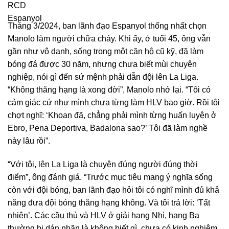
Tháng 3/2024, ban lãnh đạo Espanyol thống nhất chọn
Manolo làm người chữa cháy. Khi ấy, ở tuổi 45, ông vẫn
gần như vô danh, sống trong một căn hộ cũ kỹ, đã làm
bóng đá được 30 năm, nhưng chưa biết mùi chuyên
nghiệp, nói gì đến sứ mệnh phải dẫn đội lên La Liga.
“Không thăng hạng là xong đời”, Manolo nhớ lại. “Tôi có
cảm giác cứ như mình chưa từng làm HLV bao giờ. Rồi tôi
chợt nghĩ: ‘Khoan đã, chẳng phải mình từng huấn luyện ở
Ebro, Pena Deportiva, Badalona sao?’ Tôi đã làm nghề
này lâu rồi”.
“Với tôi, lên La Liga là chuyện đúng người đúng thời
điểm”, ông đánh giá. “Trước mục tiêu mang ý nghĩa sống
còn với đội bóng, ban lãnh đạo hỏi tôi có nghĩ mình đủ khả
năng đưa đội bóng thăng hạng không. Và tôi trả lời: ‘Tất
nhiên’. Các cầu thủ và HLV ở giải hạng Nhì, hạng Ba
thường bị dán nhãn là không biết gì, chưa có kinh nghiệm.