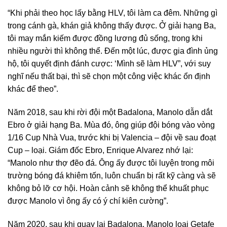
“Khi phải theo học lấy bằng HLV, tôi làm ca đêm. Những gì
trong cánh gà, khán giả không thấy được. Ở giải hạng Ba,
tôi may mắn kiếm được đồng lương đủ sống, trong khi
nhiều người thì không thể. Đến một lúc, được gia đình ủng
hộ, tôi quyết định đánh cược: ‘Mình sẽ làm HLV”, với suy
nghĩ nếu thất bại, thì sẽ chọn một công việc khác ổn định
khác để theo”.
Năm 2018, sau khi rời đội một Badalona, Manolo dẫn dắt
Ebro ở giải hạng Ba. Mùa đó, ông giúp đội bóng vào vòng
1/16 Cup Nhà Vua, trước khi bị Valencia – đội về sau đoạt
Cup – loại. Giám đốc Ebro, Enrique Alvarez nhớ lại:
“Manolo như thợ đẽo đá. Ông ấy được tôi luyện trong môi
trường bóng đá khiêm tốn, luôn chuẩn bị rất kỹ càng và sẽ
không bỏ lỡ cơ hội. Hoàn cảnh sẽ không thể khuất phục
được Manolo vì ông ấy có ý chí kiên cường”.
Năm 2020, sau khi quay lại Badalona, Manolo loại Getafe