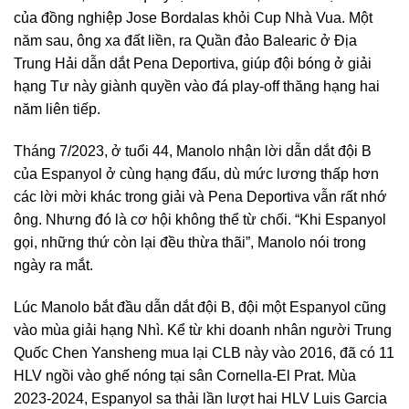
của đồng nghiệp Jose Bordalas khỏi Cup Nhà Vua. Một
năm sau, ông xa đất liền, ra Quần đảo Balearic ở Địa
Trung Hải dẫn dắt Pena Deportiva, giúp đội bóng ở giải
hạng Tư này giành quyền vào đá play-off thăng hạng hai
năm liên tiếp.
Tháng 7/2023, ở tuổi 44, Manolo nhận lời dẫn dắt đội B
của Espanyol ở cùng hạng đấu, dù mức lương thấp hơn
các lời mời khác trong giải và Pena Deportiva vẫn rất nhớ
ông. Nhưng đó là cơ hội không thể từ chối. “Khi Espanyol
gọi, những thứ còn lại đều thừa thãi”, Manolo nói trong
ngày ra mắt.
Lúc Manolo bắt đầu dẫn dắt đội B, đội một Espanyol cũng
vào mùa giải hạng Nhì. Kể từ khi doanh nhân người Trung
Quốc Chen Yansheng mua lại CLB này vào 2016, đã có 11
HLV ngồi vào ghế nóng tại sân Cornella-El Prat. Mùa
2023-2024, Espanyol sa thải lần lượt hai HLV Luis Garcia