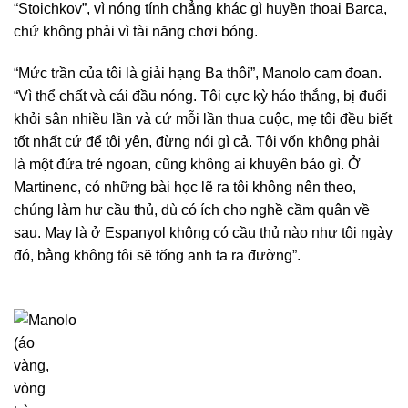
“Stoichkov”, vì nóng tính chẳng khác gì huyền thoại Barca,
chứ không phải vì tài năng chơi bóng.
“Mức trần của tôi là giải hạng Ba thôi”, Manolo cam đoan.
“Vì thể chất và cái đầu nóng. Tôi cực kỳ háo thắng, bị đuổi
khỏi sân nhiều lần và cứ mỗi lần thua cuộc, mẹ tôi đều biết
tốt nhất cứ để tôi yên, đừng nói gì cả. Tôi vốn không phải
là một đứa trẻ ngoan, cũng không ai khuyên bảo gì. Ở
Martinenc, có những bài học lẽ ra tôi không nên theo,
chúng làm hư cầu thủ, dù có ích cho nghề cầm quân về
sau. May là ở Espanyol không có cầu thủ nào như tôi ngày
đó, bằng không tôi sẽ tống anh ta ra đường”.