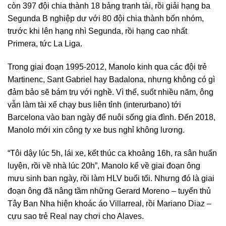
còn 397 đội chia thành 18 bảng tranh tài, rồi giải hạng ba
Segunda B nghiệp dư với 80 đội chia thành bốn nhóm,
trước khi lên hạng nhì Segunda, rồi hạng cao nhất
Primera, tức La Liga.
Trong giai đoạn 1995-2012, Manolo kinh qua các đội trẻ
Martinenc, Sant Gabriel hay Badalona, nhưng không có gì
đảm bảo sẽ bám trụ với nghề. Vì thế, suốt nhiều năm, ông
vẫn làm tài xế chạy bus liên tỉnh (interurbano) tới
Barcelona vào ban ngày để nuôi sống gia đình. Đến 2018,
Manolo mới xin công ty xe bus nghỉ không lương.
“Tôi dậy lúc 5h, lái xe, kết thúc ca khoảng 16h, ra sân huấn
luyện, rồi về nhà lúc 20h”, Manolo kể về giai đoạn ông
mưu sinh ban ngày, rồi làm HLV buổi tối. Nhưng đó là giai
đoạn ông đã nâng tầm những Gerard Moreno – tuyển thủ
Tây Ban Nha hiện khoác áo Villarreal, rồi Mariano Diaz –
cựu sao trẻ Real nay chơi cho Alaves.