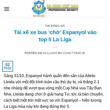
Skip
to
content
TIN BÓNG ĐÁ
Tài xế xe bus 'chở' Espanyol vào
top 5 La Liga
POSTED ON
02/11/2025
BY
CONGTYBAOVE
02
Th11
Sáng 31/10, Espanyol hành quân đến sân của Atletic
Lleida với một đội hình toàn cầu thủ dự bị, và thắng 2-1
nhẹ nhàng để vượt qua vòng một Cup Nhà vua Tây Ban
Nha. Lleida đang chơi ở giải hạng Tư, tức là bán chuyên,
cách biệt một trời một vực so với Espanyol – hiện tượng
La Liga mùa này khi đang đứng thứ 5.