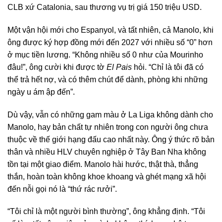
CLB xứ Catalonia, sau thương vụ trị giá 150 triệu USD.
Một vận hội mới cho Espanyol, và tất nhiên, cả Manolo, khi
ông được ký hợp đồng mới đến 2027 với nhiều số “0” hơn
ở mục tiền lương. “Không nhiều số 0 như của Mourinho
đâu!”, ông cười khi được tờ
El Pais
hỏi. “Chỉ là tôi đã có
thể trả hết nợ, và có thêm chút để dành, phòng khi những
ngày u ám ập đến”.
Dù vậy, vẫn có những gam màu ở La Liga không dành cho
Manolo, hay bản chất tự nhiên trong con người ông chưa
thuộc về thế giới hạng đấu cao nhất này. Ông ý thức rõ bản
thân và nhiều HLV chuyên nghiệp ở Tây Ban Nha không
tồn tại một giao điểm. Manolo hài hước, thật thà, thẳng
thắn, hoàn toàn không khoe khoang và ghét mạng xã hội
đến nỗi gọi nó là “thứ rác rưởi”.
“Tôi chỉ là một người bình thường”, ông khẳng định. “Tôi