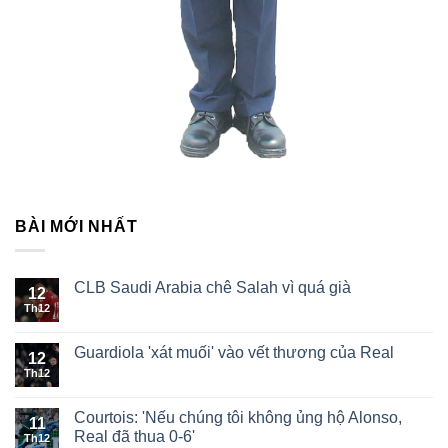
BÀI MỚI NHẤT
CLB Saudi Arabia chê Salah vì quá già
12
Th12
Guardiola 'xát muối' vào vết thương của Real
12
Th12
Courtois: 'Nếu chúng tôi không ủng hộ Alonso,
11
Real đã thua 0-6'
Th12