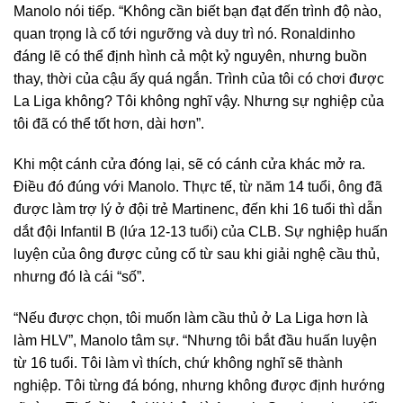
Manolo nói tiếp. “Không cần biết bạn đạt đến trình độ nào,
quan trọng là cố tới ngưỡng và duy trì nó. Ronaldinho
đáng lẽ có thể định hình cả một kỷ nguyên, nhưng buồn
thay, thời của cậu ấy quá ngắn. Trình của tôi có chơi được
La Liga không? Tôi không nghĩ vậy. Nhưng sự nghiệp của
tôi đã có thể tốt hơn, dài hơn”.
Khi một cánh cửa đóng lại, sẽ có cánh cửa khác mở ra.
Điều đó đúng với Manolo. Thực tế, từ năm 14 tuổi, ông đã
được làm trợ lý ở đội trẻ Martinenc, đến khi 16 tuổi thì dẫn
dắt đội Infantil B (lứa 12-13 tuổi) của CLB. Sự nghiệp huấn
luyện của ông được củng cố từ sau khi giải nghệ cầu thủ,
nhưng đó là cái “số”.
“Nếu được chọn, tôi muốn làm cầu thủ ở La Liga hơn là
làm HLV”, Manolo tâm sự. “Nhưng tôi bắt đầu huấn luyện
từ 16 tuổi. Tôi làm vì thích, chứ không nghĩ sẽ thành
nghiệp. Tôi từng đá bóng, nhưng không được định hướng