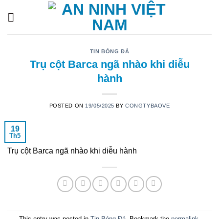
Skip
to
content
TIN BÓNG ĐÁ
Trụ cột Barca ngã nhào khi diễu
hành
POSTED ON
19/05/2025
BY
CONGTYBAOVE
19
Th5
Trụ cột Barca ngã nhào khi diễu hành
This entry was posted in
Tin Bóng Đá
. Bookmark the
permalink
.