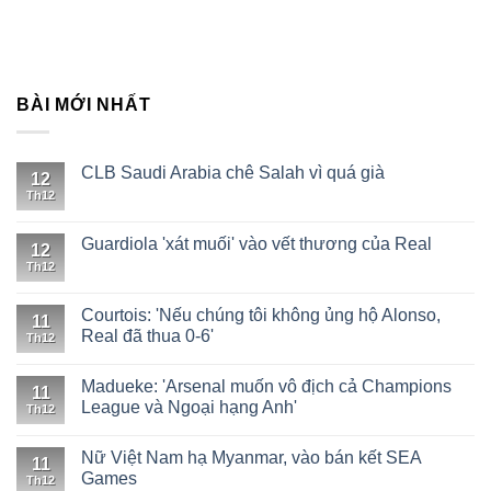
BÀI MỚI NHẤT
CLB Saudi Arabia chê Salah vì quá già
12
Th12
Guardiola 'xát muối' vào vết thương của Real
12
Th12
Courtois: 'Nếu chúng tôi không ủng hộ Alonso,
11
Real đã thua 0-6'
Th12
Madueke: 'Arsenal muốn vô địch cả Champions
11
League và Ngoại hạng Anh'
Th12
Nữ Việt Nam hạ Myanmar, vào bán kết SEA
11
Games
Th12