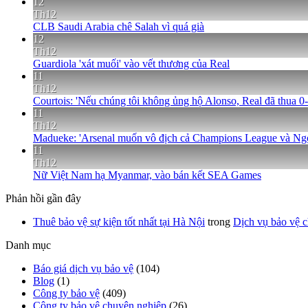
12
Th12
CLB Saudi Arabia chê Salah vì quá già
12
Th12
Guardiola 'xát muối' vào vết thương của Real
11
Th12
Courtois: 'Nếu chúng tôi không ủng hộ Alonso, Real đã thua 0-
11
Th12
Madueke: 'Arsenal muốn vô địch cả Champions League và Ng
11
Th12
Nữ Việt Nam hạ Myanmar, vào bán kết SEA Games
Phản hồi gần đây
Thuê bảo vệ sự kiện tốt nhất tại Hà Nội
trong
Dịch vụ bảo vệ c
Danh mục
Báo giá dịch vụ bảo vệ
(104)
Blog
(1)
Công ty bảo vệ
(409)
Công ty bảo vệ chuyên nghiệp
(26)