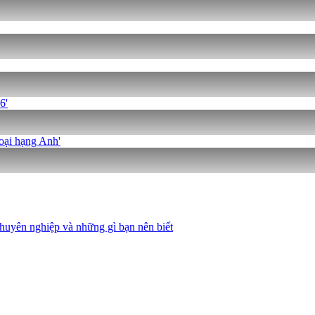
6'
oại hạng Anh'
huyên nghiệp và những gì bạn nên biết