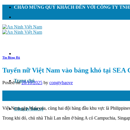
Skip
CHÀO MỪNG QUÝ KHÁCH ĐẾN VỚI CÔNG TY TNHH
to
content
Tin Bóng Đá
Tuyển nữ Việt Nam vào bảng khó tại SEA
Trang chủ
Posted on
20/10/2025
by
congtybaove
20
Th10
Việt Nam gặp Malaysia, cùng hai đội hàng đầu khu vực là Philippin
Công ty bảo vệ
Trong khi đó, chủ nhà Thái Lan nằm ở bảng A có Campuchia, Singap