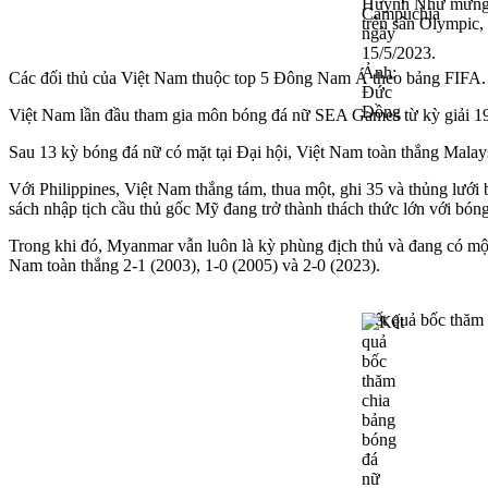
Huỳnh Như mừng b
trên sân Olympic
Các đối thủ của Việt Nam thuộc top 5 Đông Nam Á theo bảng FIFA. Vi
Việt Nam lần đầu tham gia môn bóng đá nữ SEA Games từ kỳ giải 1997
Sau 13 kỳ bóng đá nữ có mặt tại Đại hội, Việt Nam toàn thắng Malays
Với Philippines, Việt Nam thắng tám, thua một, ghi 35 và thủng lưới
sách nhập tịch cầu thủ gốc Mỹ đang trở thành thách thức lớn với bón
Trong khi đó, Myanmar vẫn luôn là kỳ phùng địch thủ và đang có một 
Nam toàn thắng 2-1 (2003), 1-0 (2005) và 2-0 (2023).
Kết quả bốc thăm