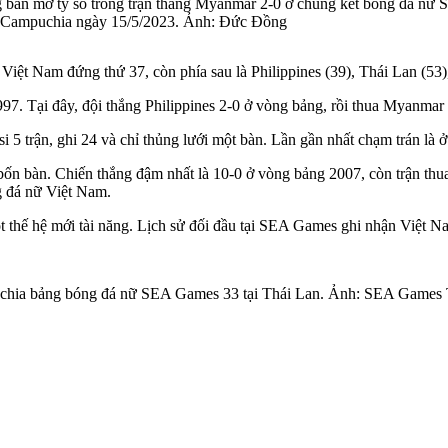
àn mở tỷ số trong trận thắng Myanmar 2-0 ở chung kết bóng đá nữ
, Campuchia ngày 15/5/2023. Ảnh: Đức Đồng
ệt Nam đứng thứ 37, còn phía sau là Philippines (39), Thái Lan (53)
. Tại đây, đội thắng Philippines 2-0 ở vòng bảng, rồi thua Myanmar 
i 5 trận, ghi 24 và chỉ thủng lưới một bàn. Lần gần nhất chạm trán là
 bốn bàn. Chiến thắng đậm nhất là 10-0 ở vòng bảng 2007, còn trận thu
g đá nữ Việt Nam.
thế hệ mới tài năng. Lịch sử đối đầu tại SEA Games ghi nhận Việt Nam
 chia bảng bóng đá nữ SEA Games 33 tại Thái Lan. Ảnh: SEA Games 