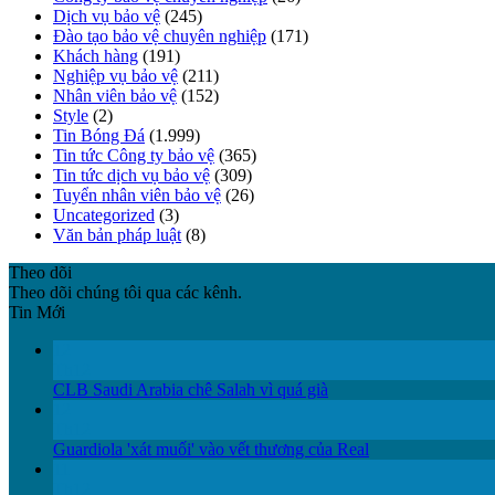
Dịch vụ bảo vệ
(245)
Đào tạo bảo vệ chuyên nghiệp
(171)
Khách hàng
(191)
Nghiệp vụ bảo vệ
(211)
Nhân viên bảo vệ
(152)
Style
(2)
Tin Bóng Đá
(1.999)
Tin tức Công ty bảo vệ
(365)
Tin tức dịch vụ bảo vệ
(309)
Tuyển nhân viên bảo vệ
(26)
Uncategorized
(3)
Văn bản pháp luật
(8)
Theo dõi
Theo dõi chúng tôi qua các kênh.
Tin Mới
12
Th12
CLB Saudi Arabia chê Salah vì quá già
12
Th12
Guardiola 'xát muối' vào vết thương của Real
11
Th12