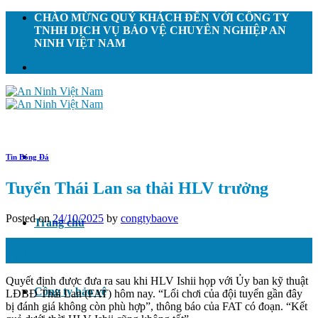
Skip
CHÀO MỪNG QUÝ KHÁCH ĐẾN VỚI CÔNG TY
to
TNHH DỊCH VỤ BẢO VỆ CHUYÊN NGHIỆP AN
content
NINH VIỆT NAM
Tin Bóng Đá
Tuyển Thái Lan sa thải HLV trưởng
Posted on
24/10/2025
by
congtybaove
Trang chủ
24
Th10
Quyết định được đưa ra sau khi HLV Ishii họp với Ủy ban kỹ thuật
Công ty bảo vệ
LĐBĐ Thái Lan (FAT) hôm nay. “Lối chơi của đội tuyển gần đây
bị đánh giá không còn phù hợp”, thông báo của FAT có đoạn. “Kết