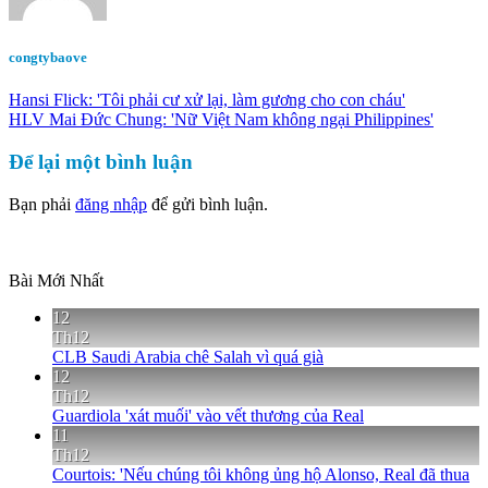
congtybaove
Hansi Flick: 'Tôi phải cư xử lại, làm gương cho con cháu'
HLV Mai Đức Chung: 'Nữ Việt Nam không ngại Philippines'
Để lại một bình luận
Bạn phải
đăng nhập
để gửi bình luận.
Bài Mới Nhất
12
Th12
CLB Saudi Arabia chê Salah vì quá già
12
Th12
Guardiola 'xát muối' vào vết thương của Real
11
Th12
Courtois: 'Nếu chúng tôi không ủng hộ Alonso, Real đã thua