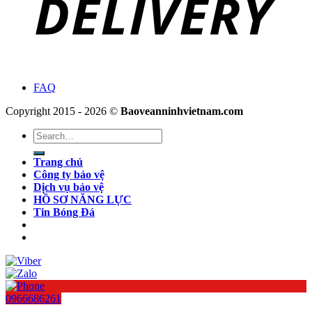
FAQ
Copyright 2015 - 2026 ©
Baoveanninhvietnam.com
Search
for:
Trang chủ
Công ty bảo vệ
Dịch vụ bảo vệ
HỒ SƠ NĂNG LỰC
Tin Bóng Đá
0966686261