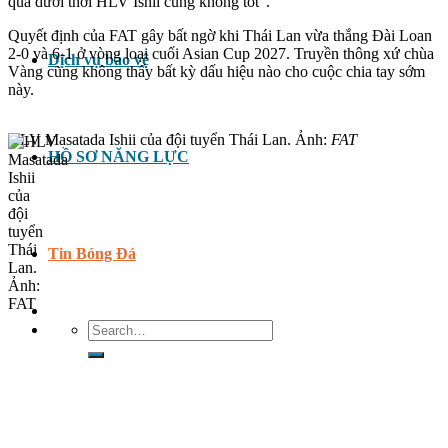
quả dưới thời HLV Ishii cũng không tốt”.
Quyết định của FAT gây bất ngờ khi Thái Lan vừa thắng Đài Loan
2-0 và 6-1 ở vòng loại cuối Asian Cup 2027. Truyền thông xứ chùa
Dịch vụ bảo vệ
Vàng cũng không thấy bất kỳ dấu hiệu nào cho cuộc chia tay sớm
này.
HLV Masatada Ishii của đội tuyển Thái Lan. Ảnh:
FAT
HỒ SƠ NĂNG LỰC
Tin Bóng Đá
Search
for: