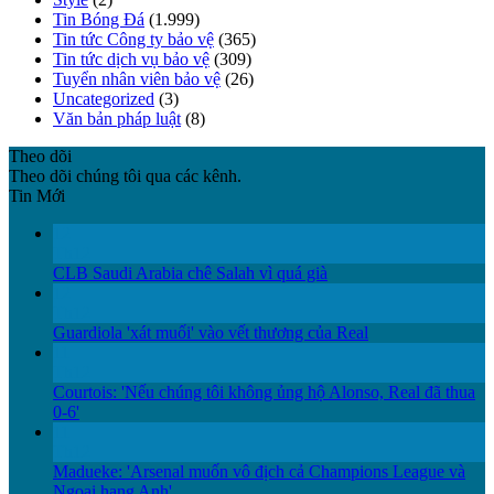
Tin Bóng Đá
(1.999)
Tin tức Công ty bảo vệ
(365)
Tin tức dịch vụ bảo vệ
(309)
Tuyển nhân viên bảo vệ
(26)
Uncategorized
(3)
Văn bản pháp luật
(8)
Theo dõi
Theo dõi chúng tôi qua các kênh.
Tin Mới
12
Th12
CLB Saudi Arabia chê Salah vì quá già
12
Th12
Guardiola 'xát muối' vào vết thương của Real
11
Th12
Courtois: 'Nếu chúng tôi không ủng hộ Alonso, Real đã thua
0-6'
11
Th12
Madueke: 'Arsenal muốn vô địch cả Champions League và
Ngoại hạng Anh'