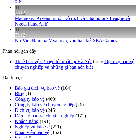
0-6'
11
Th12
Madueke: 'Arsenal muốn vô địch cả Champions League và
Ngoại hạng Anh'
11
Th12
Nữ Việt Nam hạ Myanmar, vào bán kết SEA Games
Phản hồi gần đây
Thuê bảo vệ sự kiện tốt nhất tại Hà Nội
trong
Dịch vụ bảo vệ
chuyên nghiệp và những gì bạn nên biết
Danh mục
Báo giá dịch vụ bảo vệ
(104)
Blog
(1)
Công ty bảo vệ
(409)
Công ty bảo vệ chuyên nghiệp
(26)
Dịch vụ bảo vệ
(245)
Đào tạo bảo vệ chuyên nghiệp
(171)
Khách hàng
(191)
Nghiệp vụ bảo vệ
(211)
Nhân viên bảo vệ
(152)
Style
(2)