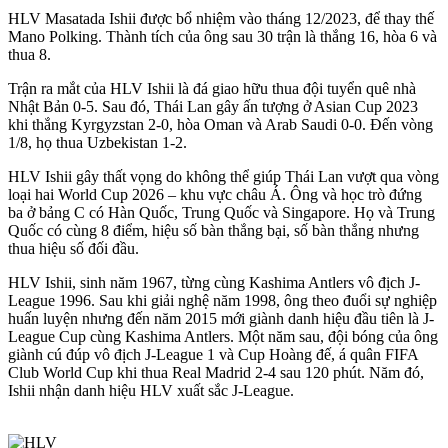
HLV Masatada Ishii được bổ nhiệm vào tháng 12/2023, để thay thế
Mano Polking. Thành tích của ông sau 30 trận là thắng 16, hòa 6 và
thua 8.
Trận ra mắt của HLV Ishii là đá giao hữu thua đội tuyển quê nhà
Nhật Bản 0-5. Sau đó, Thái Lan gây ấn tượng ở Asian Cup 2023
khi thắng Kyrgyzstan 2-0, hòa Oman và Arab Saudi 0-0. Đến vòng
1/8, họ thua Uzbekistan 1-2.
HLV Ishii gây thất vọng do không thể giúp Thái Lan vượt qua vòng
loại hai World Cup 2026 – khu vực châu Á. Ông và học trò đứng
ba ở bảng C có Hàn Quốc, Trung Quốc và Singapore. Họ và Trung
Quốc có cùng 8 điểm, hiệu số bàn thắng bại, số bàn thắng nhưng
thua hiệu số đối đầu.
HLV Ishii, sinh năm 1967, từng cùng Kashima Antlers vô địch J-
League 1996. Sau khi giải nghệ năm 1998, ông theo đuổi sự nghiệp
huấn luyện nhưng đến năm 2015 mới giành danh hiệu đầu tiên là J-
League Cup cùng Kashima Antlers. Một năm sau, đội bóng của ông
giành cú đúp vô địch J-League 1 và Cup Hoàng đế, á quân FIFA
Club World Cup khi thua Real Madrid 2-4 sau 120 phút. Năm đó,
Ishii nhận danh hiệu HLV xuất sắc J-League.