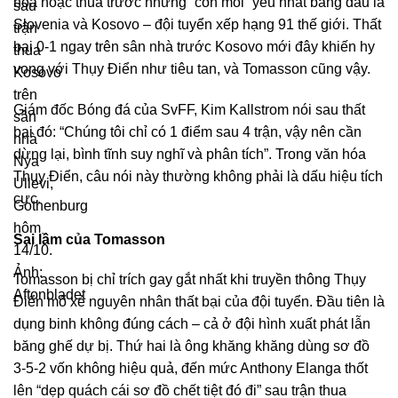
hòa hoặc thua trước những “con mồi” yếu nhất bảng đấu là
Slovenia và Kosovo – đội tuyển xếp hạng 91 thế giới. Thất
bại 0-1 ngay trên sân nhà trước Kosovo mới đây khiến hy
vọng với Thụy Điển như tiêu tan, và Tomasson cũng vậy.
Giám đốc Bóng đá của SvFF, Kim Kallstrom nói sau thất
bại đó: “Chúng tôi chỉ có 1 điểm sau 4 trận, vậy nên cần
dừng lại, bình tĩnh suy nghĩ và phân tích”. Trong văn hóa
Thụy Điển, câu nói này thường không phải là dấu hiệu tích
cực.
Sai lầm của Tomasson
Tomasson bị chỉ trích gay gắt nhất khi truyền thông Thụy
Điển mổ xẻ nguyên nhân thất bại của đội tuyển. Đầu tiên là
dụng binh không đúng cách – cả ở đội hình xuất phát lẫn
băng ghế dự bị. Thứ hai là ông khăng khăng dùng sơ đồ
3-5-2 vốn không hiệu quả, đến mức Anthony Elanga thốt
lên “dẹp quách cái sơ đồ chết tiệt đó đi” sau trận thua