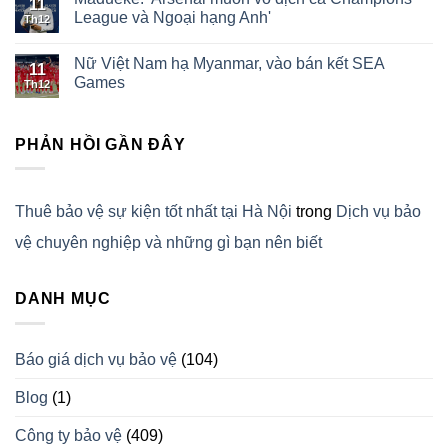
11
League và Ngoại hạng Anh'
Th12
Nữ Việt Nam hạ Myanmar, vào bán kết SEA
11
Games
Th12
PHẢN HỒI GẦN ĐÂY
Thuê bảo vệ sự kiện tốt nhất tại Hà Nội
trong
Dịch vụ bảo
vệ chuyên nghiệp và những gì bạn nên biết
DANH MỤC
Báo giá dịch vụ bảo vệ
(104)
Blog
(1)
Công ty bảo vệ
(409)