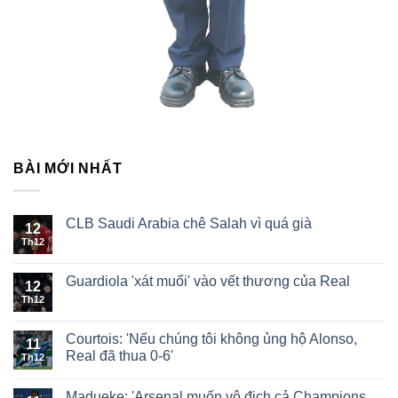
BÀI MỚI NHẤT
CLB Saudi Arabia chê Salah vì quá già
12
Th12
Guardiola 'xát muối' vào vết thương của Real
12
Th12
Courtois: 'Nếu chúng tôi không ủng hộ Alonso,
11
Real đã thua 0-6'
Th12
Madueke: 'Arsenal muốn vô địch cả Champions