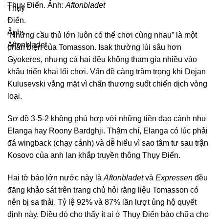
Thụy Điển. Ảnh:
Aftonbladet
“Những cầu thủ lớn luôn có thể chơi cùng nhau” là một
phản biện của Tomasson. Isak thường lùi sâu hơn
Gyokeres, nhưng cả hai đều không tham gia nhiều vào
khâu triển khai lối chơi. Vấn đề càng trầm trọng khi Dejan
Kulusevski vắng mặt vì chấn thương suốt chiến dịch vòng
loại.
Sơ đồ 3-5-2 không phù hợp với những tiền đạo cánh như
Elanga hay Roony Bardghji. Thậm chí, Elanga có lúc phải
đá wingback (chạy cánh) và dễ hiểu vì sao tâm tư sau trận
Kosovo của anh lan khắp truyền thông Thụy Điển.
Hai tờ báo lớn nước này là
Aftonbladet
và
Expressen
đều
đăng khảo sát trên trang chủ hỏi rằng liệu Tomasson có
nên bị sa thải. Tỷ lệ 92% và 87% lần lượt ủng hộ quyết
định này. Điều đó cho thấy ít ai ở Thụy Điển bào chữa cho