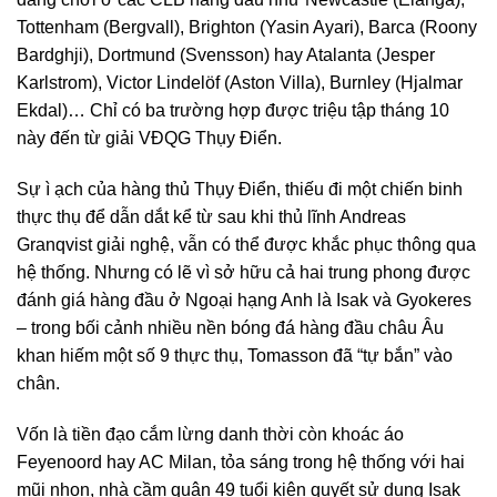
Tottenham (Bergvall), Brighton (Yasin Ayari), Barca (Roony
Bardghji), Dortmund (Svensson) hay Atalanta (Jesper
Karlstrom), Victor Lindelöf (Aston Villa), Burnley (Hjalmar
Ekdal)… Chỉ có ba trường hợp được triệu tập tháng 10
này đến từ giải VĐQG Thụy Điển.
Sự ì ạch của hàng thủ Thụy Điển, thiếu đi một chiến binh
thực thụ để dẫn dắt kể từ sau khi thủ lĩnh Andreas
Granqvist giải nghệ, vẫn có thể được khắc phục thông qua
hệ thống. Nhưng có lẽ vì sở hữu cả hai trung phong được
đánh giá hàng đầu ở Ngoại hạng Anh là Isak và Gyokeres
– trong bối cảnh nhiều nền bóng đá hàng đầu châu Âu
khan hiếm một số 9 thực thụ, Tomasson đã “tự bắn” vào
chân.
Vốn là tiền đạo cắm lừng danh thời còn khoác áo
Feyenoord hay AC Milan, tỏa sáng trong hệ thống với hai
mũi nhọn, nhà cầm quân 49 tuổi kiên quyết sử dụng Isak