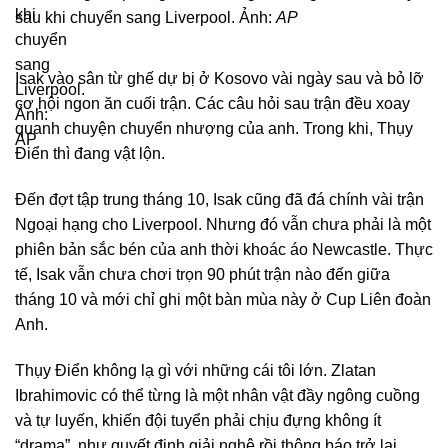
sau khi chuyển sang Liverpool. Ảnh:
AP
Isak vào sân từ ghế dự bị ở Kosovo vài ngày sau và bỏ lỡ
cơ hội ngon ăn cuối trận. Các câu hỏi sau trận đều xoay
quanh chuyện chuyển nhượng của anh. Trong khi, Thụy
Điển thì đang vật lộn.
Đến đợt tập trung tháng 10, Isak cũng đã đá chính vài trận
Ngoại hạng cho Liverpool. Nhưng đó vẫn chưa phải là một
phiên bản sắc bén của anh thời khoác áo Newcastle. Thực
tế, Isak vẫn chưa chơi trọn 90 phút trận nào đến giữa
tháng 10 và mới chỉ ghi một bàn mùa này ở Cup Liên đoàn
Anh.
Thụy Điển không lạ gì với những cái tôi lớn. Zlatan
Ibrahimovic có thể từng là một nhân vật đầy ngông cuồng
và tự luyến, khiến đội tuyển phải chịu đựng không ít
“drama”, như quyết định giải nghệ rồi thông báo trở lại.