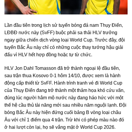
Lần đầu tiên trong lịch sử tuyển bóng đá nam Thụy Điển,
LĐBĐ nước này (SvFF) buộc phải sa thải HLV trưởng
ngay giữa chiến dịch vòng loại World Cup. Trước đây, đội
tuyển Bắc Âu này chỉ có những cuộc thay tướng hậu giải
đấu vì HLV hết hợp đồng hoặc tự từ chức.
HLV Jon Dahl Tomasson đã trở thành ngoại lệ đầu tiên,
sau trận thua Kosovo 0-1 hôm 14/10, được xem là hành
động cấp thiết từ SvFF. Hành trình tranh vé đi World Cup
của Thụy Điển đang trở thành một thảm họa khó cứu vãn,
đúng lúc người hâm mộ nước này đang háo hức với một
thế hệ cầu thủ tài năng mới sau nhiều năm nguội lạnh. Đội
bóng Bắc Âu này hiện đứng cuối bảng B vòng loại châu
Âu với chỉ 1 điểm qua 4 trận. Trừ khi có phép màu nào đó
ở hai lượt còn lại, họ sẽ vắng mặt ở World Cup 2026.