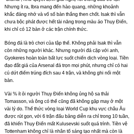
Nhưng ít ra, Ibra mang đến hào quang, những khoảnh
khắc đáng nhớ và vố số bàn thắng then chốt. Isak thì vẫn
chưa bộc phát được hết tài năng trong màu áo Thụy Điển,
khi chỉ có 12 bàn ở các trận chính thức.
Bóng đá là trò chơi của tập thể. Không phải Isak thì vẫn
còn những người khác. Nhưng người đá cặp với anh,
Gyokeres hoàn toàn bất lực suốt chiến dịch vòng loại. Tiền
đạo đắt giá của Arsenal đá trọn mọi phút, nhưng chỉ có hai
cú dứt điểm trúng đích sau 4 trận, và không ghi nổi một
bàn.
Vài % ít ỏi người Thụy Điển không ủng hộ sa thải
Tomasson, và ông có thể cũng đã không gặp may ở một
vài lý do. Thể thức vòng loại World Cup khu vực châu Âu
được rút gọn, với 6 trận đấu bảng diễn ra chỉ trong 10 tuần,
đã khiến Thụy Điển mất Kulusevski suốt quá trình. Tiền vệ
Tottenham không chỉ là nhân tố sáng tạo nhất mà còn là