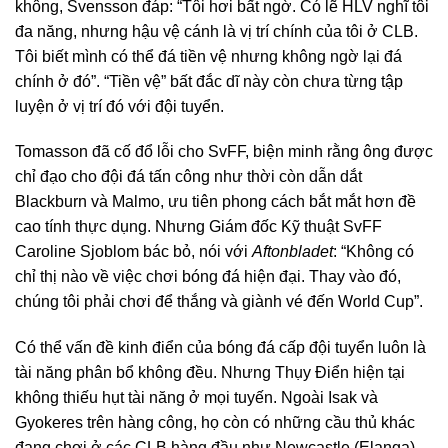
không, Svensson đáp: “Tôi hơi bất ngờ. Có lẽ HLV nghĩ tôi
đa năng, nhưng hậu vệ cánh là vị trí chính của tôi ở CLB.
Tôi biết mình có thể đá tiền vệ nhưng không ngờ lại đá
chính ở đó”. “Tiền vệ” bất đắc dĩ này còn chưa từng tập
luyện ở vị trí đó với đội tuyển.
Tomasson đã cố đổ lỗi cho SvFF, biện minh rằng ông được
chỉ đạo cho đội đá tấn công như thời còn dẫn dắt
Blackburn và Malmo, ưu tiên phong cách bắt mắt hơn đề
cao tính thực dụng. Nhưng Giám đốc Kỹ thuật SvFF
Caroline Sjoblom bác bỏ, nói với
Aftonbladet
: “Không có
chỉ thị nào về việc chơi bóng đá hiện đại. Thay vào đó,
chúng tôi phải chơi để thắng và giành vé đến World Cup”.
Có thể vấn đề kinh điển của bóng đá cấp đội tuyển luôn là
tài năng phân bổ không đều. Nhưng Thụy Điển hiện tại
không thiếu hụt tài năng ở mọi tuyến. Ngoài Isak và
Gyokeres trên hàng công, họ còn có những cầu thủ khác
đang chơi ở các CLB hàng đầu như Newcastle (Elanga),