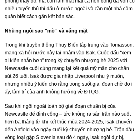
phòng thay đồ, mà còn làm mất mặt cả nền bóng đá vốn có
nhiều tuyển thủ thi đấu ở nước ngoài và cần một nhà cầm
quân biết cách gắn kết bản sắc.
Những ngôi sao “mờ” và vắng mặt
Trong khi truyền thông Thụy Điển tập trung vào Tomasson,
mạng xã hội nước này lại nhắm vào Isak. Cuộc đấu “xem
ai kiên nhẫn hơn” trong kỳ chuyển nhượng hè 2025 với
Newcastle cuối cùng mang lại kết quả mỹ mãn cho chân
sút 26 tuổi. Isak được gia nhập Liverpool như ý muốn,
nhưng nhiều ý kiến cho rằng trong suốt giai đoạn chờ đợi
ấy, tâm trí của anh không hướng về ĐTQG.
Sau khi ngồi ngoài toàn bộ giai đoạn chuẩn bị của
Newcastle để đình công – tức không ra sân trận nào suốt
hơn ba tháng từ khi kết thúc mùa 2024-2025, Isak chuyển
đến Anfield vào ngày cuối kỳ chuyển nhượng hè. Trận đầu
vòng loại gặp Slovenia sau đó 4 ngày, Isak ngồi dự bị,