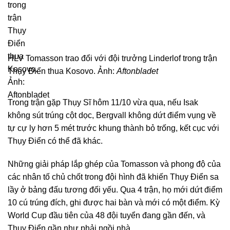
HLV Tomasson trao đổi với đội trưởng Linderlof trong trận
Thụy Điển thua Kosovo. Ảnh:
Aftonbladet
Trong trận gặp Thụy Sĩ hôm 11/10 vừa qua, nếu Isak
không sút trúng cột dọc, Bergvall không dứt điểm vụng về
tự cự ly hơn 5 mét trước khung thành bỏ trống, kết cục với
Thụy Điển có thể đã khác.
Những giải pháp lắp ghép của Tomasson và phong độ của
các nhân tố chủ chốt trong đội hình đã khiến Thụy Điển sa
lầy ở bảng đấu tương đối yếu. Qua 4 trận, họ mới dứt điểm
10 cú trúng đích, ghi được hai bàn và mới có một điểm. Kỳ
World Cup đầu tiên của 48 đội tuyển đang gần đến, và
Thụy Điển gần như phải ngồi nhà.