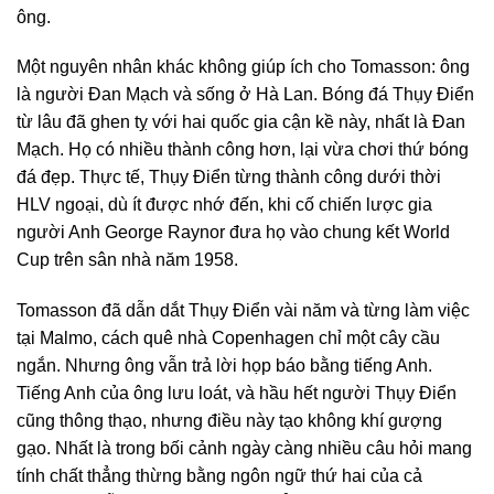
ông.
Một nguyên nhân khác không giúp ích cho Tomasson: ông
là người Đan Mạch và sống ở Hà Lan. Bóng đá Thụy Điển
từ lâu đã ghen tỵ với hai quốc gia cận kề này, nhất là Đan
Mạch. Họ có nhiều thành công hơn, lại vừa chơi thứ bóng
đá đẹp. Thực tế, Thụy Điển từng thành công dưới thời
HLV ngoại, dù ít được nhớ đến, khi cố chiến lược gia
người Anh George Raynor đưa họ vào chung kết World
Cup trên sân nhà năm 1958.
Tomasson đã dẫn dắt Thụy Điển vài năm và từng làm việc
tại Malmo, cách quê nhà Copenhagen chỉ một cây cầu
ngắn. Nhưng ông vẫn trả lời họp báo bằng tiếng Anh.
Tiếng Anh của ông lưu loát, và hầu hết người Thụy Điển
cũng thông thạo, nhưng điều này tạo không khí gượng
gạo. Nhất là trong bối cảnh ngày càng nhiều câu hỏi mang
tính chất thẳng thừng bằng ngôn ngữ thứ hai của cả