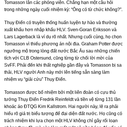
Tomasson lẫn các phóng viên. Chẳng hạn một câu hỏi
trong những ngày cuối nhiệm kỳ: “Ông có từ chức không?”.
Thụy Điển có truyền thống huấn luyện tự hào và thường
xuất khẩu hơn nhập khẩu HLV. Sven-Goran Eriksson và
Lars Lagerback là ví dụ rõ nhất. Nhưng cuối cùng, họ chọn
Tomasson vì thiếu phương án nội địa. Graham Potter được
ngưỡng mộ trong lòng đất nước Bắc Âu sau những chiến
tích với CLB Ostersund, cũng từng từ chối lời mời của
SvFF. Phải đến khi thất nghiệp gần đây và Tomasson bị sa
thải, HLV người Anh này mới lên tiếng sẵn sàng làm
nhiệm vụ “giải cứu” Thụy Điển.
Tomasson được bổ nhiệm bởi một liên đoàn có cựu thủ
tướng Thụy Điển Fredrik Reinfeldt và tiền vệ từng 131 lần
khoác áo ĐTQG Kim Kallstrom. Hai người này, lẽ ra phải
hiểu rõ giá trị biểu tượng để đại diện đất nước. Họ cũng có
trách nhiệm khi lựa chọn một HLV không chỉ gây rối loạn