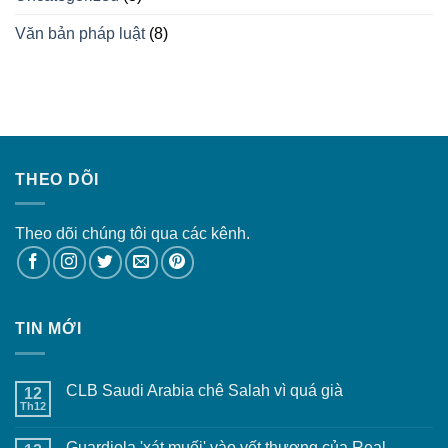
Văn bản pháp luật
(8)
THEO DÕI
Theo dõi chúng tôi qua các kênh.
TIN MỚI
CLB Saudi Arabia chê Salah vì quá già
12
Th12
Guardiola 'xát muối' vào vết thương của Real