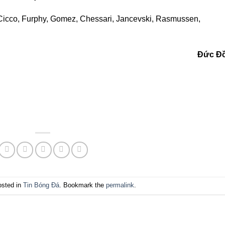
 Cicco, Furphy, Gomez, Chessari, Jancevski, Rasmussen,
Đức Đ
osted in
Tin Bóng Đá
. Bookmark the
permalink
.