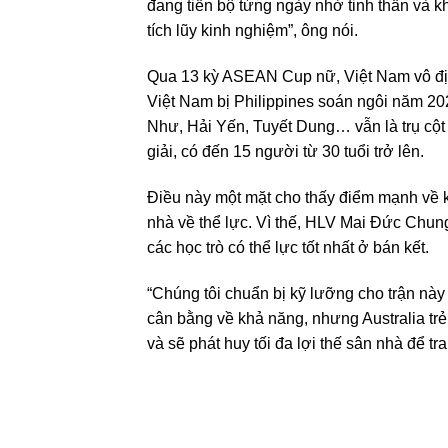
đang tiến bộ từng ngày nhờ tinh thần và k
tích lũy kinh nghiệm”, ông nói.
Qua 13 kỳ ASEAN Cup nữ, Việt Nam vô địch
Việt Nam bị Philippines soán ngôi năm 2
Như, Hải Yến, Tuyết Dung… vẫn là trụ cột 
giải, có đến 15 người từ 30 tuổi trở lên.
Điều này một mặt cho thấy điểm mạnh về k
nhà về thể lực. Vì thế, HLV Mai Đức Chun
các học trò có thể lực tốt nhất ở bán kết.
“Chúng tôi chuẩn bị kỹ lưỡng cho trận này 
cân bằng về khả năng, nhưng Australia trẻ
và sẽ phát huy tối đa lợi thế sân nhà để tr