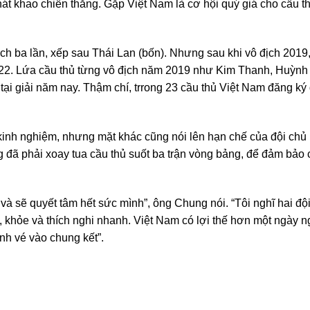
hát khao chiến thắng. Gặp Việt Nam là cơ hội quý giá cho cầu t
 ba lần, xếp sau Thái Lan (bốn). Nhưng sau khi vô địch 2019
022. Lứa cầu thủ từng vô địch năm 2019 như Kim Thanh, Huỳnh
tại giải năm nay. Thậm chí, trrong 23 cầu thủ Việt Nam đăng ký
inh nghiệm, nhưng mặt khác cũng nói lên hạn chế của đội chủ
g đã phải xoay tua cầu thủ suốt ba trận vòng bảng, để đảm bảo 
và sẽ quyết tâm hết sức mình”, ông Chung nói. “Tôi nghĩ hai độ
, khỏe và thích nghi nhanh. Việt Nam có lợi thế hơn một ngày n
anh vé vào chung kết”.