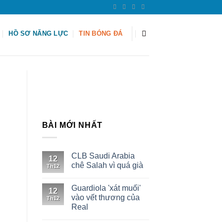
HỒ SƠ NĂNG LỰC
TIN BÓNG ĐÁ
BÀI MỚI NHẤT
CLB Saudi Arabia
12
chê Salah vì quá già
Th12
Guardiola 'xát muối'
12
vào vết thương của
Th12
Real