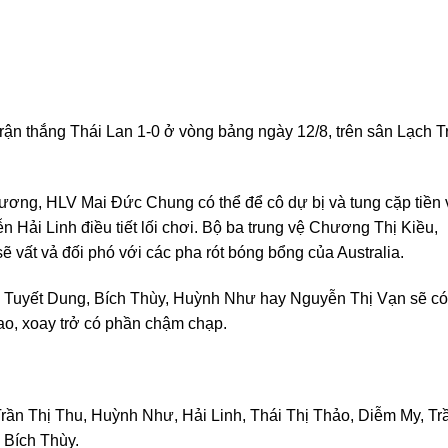
g trận thắng Thái Lan 1-0 ở vòng bảng ngày 12/8, trên sân Lạch T
ơng, HLV Mai Đức Chung có thể để cô dự bị và tung cặp tiền 
Hải Linh điều tiết lối chơi. Bộ ba trung vệ Chương Thị Kiều,
 vất vả đối phó với các pha rót bóng bổng của Australia.
ư Tuyết Dung, Bích Thùy, Huỳnh Như hay Nguyễn Thị Vạn sẽ có
ao, xoay trở có phần chậm chạp.
ần Thị Thu, Huỳnh Như, Hải Linh, Thái Thị Thảo, Diễm My, Tr
 Bích Thùy.