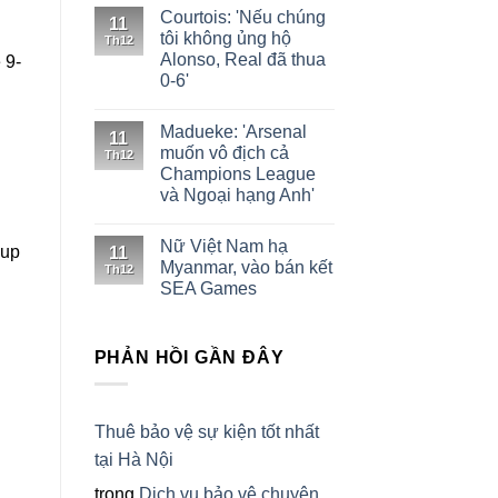
Courtois: 'Nếu chúng
11
g
tôi không ủng hộ
Th12
Alonso, Real đã thua
 9-
0-6'
Madueke: 'Arsenal
11
muốn vô địch cả
Th12
Champions League
và Ngoại hạng Anh'
Nữ Việt Nam hạ
11
Myanmar, vào bán kết
Th12
SEA Games
PHẢN HỒI GẦN ĐÂY
Thuê bảo vệ sự kiện tốt nhất
tại Hà Nội
trong
Dịch vụ bảo vệ chuyên