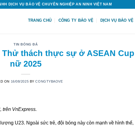
HH DỊCH VỤ BẢO VỆ CHUYÊN NGHIỆP AN NINH VIỆT NAM
TRANG CHỦ
CÔNG TY BẢO VỆ
DỊCH VỤ BẢO VỆ
TIN BÓNG ĐÁ
a: Thử thách thực sự ở ASEAN Cup
nữ 2025
ED ON
16/08/2025
BY
CONGTYBAOVE
8, trên VnExpress.
ượng U23. Ngoài sức trẻ, đội bóng này còn mạnh về hình thể,