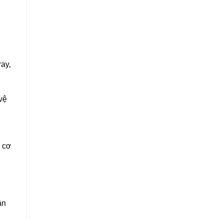
ray,
vệ
 cơ
ần