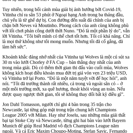
Tuy nhiên, trong bối cảnh mùa giải bị ảnh hưởng bởi Covid-19,
Vitinha chỉ ra sân 53 phút ở Ngoại hạng Anh trong ba tháng đầu,
chủ yếu là từ ghế dự bị. Con đường đến suất đá chính của anh bị
chặn bởi Neves và Moutinho. Phong cách của anh cùng không phù
với lối chơi phản công dưới thời Nuno. “Đó là một phần lý do”, vẫn
lời Vitinha. “Tôi biết mình có thể chơi tốt hơn. Tôi có khả năng. Chỉ
là mọi thứ không như tôi mong muốn. Nhưng tôi đã cố gắng, đã
làm hết sức”.
Khoảnh khắc đáng nhớ nhất của Vitinha tại Wolves là một cú sút xa
30 m vào lưới Chorley ở FA Cup – bàn thắng duy nhất của anh
trong mùa giải. Dù có thêm thời gian thi đấu vào cuối mùa, Wolves
không kích hoạt điều khoản mua đứt trị giá vỏn vẹn 23 triệu USD,
và Vitinha trở lại Porto. “Đó là một năm tuyệt vời để học hỏi”, anh
nói. “Tôi đã trưởng thành rất nhiều, cả trong và ngoài sân cỏ – ở
một môi trường mới, xa quê hương, thoát khỏi vùng an toàn. Nếu
được quay ngược thời gian, tôi sẽ không thay đổi bất kỳ điều gì”.
Jon Dahl Tomasson, người chỉ ghi 4 bàn trong 35 trận cho
Newcastle, lại từng góp mặt trong trận chung kết Champions
League 2005 với Milan. Hay như Joselu, sau những mùa giải thất
bại tại Stoke City và Newcastle, từng ghi hai bàn vào lưới Bayern
Munich để giúp Real Madrid vô địch Champions League năm
ngoái. Và cả Eric Maxim Choupo-Moting, Stefan Savic, Fernando