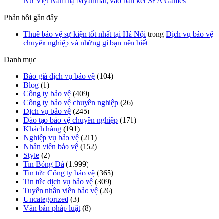
Nữ Việt Nam hạ Myanmar, vào bán kết SEA Games
Phản hồi gần đây
Thuê bảo vệ sự kiện tốt nhất tại Hà Nội
trong
Dịch vụ bảo vệ
chuyên nghiệp và những gì bạn nên biết
Danh mục
Báo giá dịch vụ bảo vệ
(104)
Blog
(1)
Công ty bảo vệ
(409)
Công ty bảo vệ chuyên nghiệp
(26)
Dịch vụ bảo vệ
(245)
Đào tạo bảo vệ chuyên nghiệp
(171)
Khách hàng
(191)
Nghiệp vụ bảo vệ
(211)
Nhân viên bảo vệ
(152)
Style
(2)
Tin Bóng Đá
(1.999)
Tin tức Công ty bảo vệ
(365)
Tin tức dịch vụ bảo vệ
(309)
Tuyển nhân viên bảo vệ
(26)
Uncategorized
(3)
Văn bản pháp luật
(8)