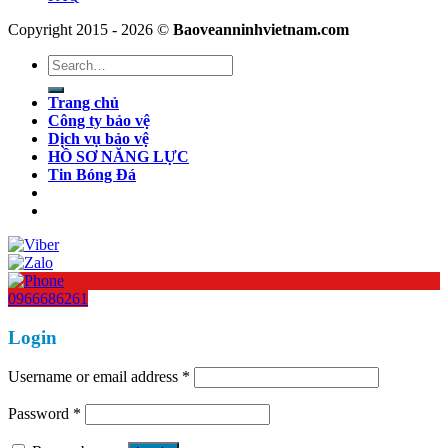
Copyright 2015 - 2026 ©
Baoveanninhvietnam.com
Search
for:
Trang chủ
Công ty bảo vệ
Dịch vụ bảo vệ
HỒ SƠ NĂNG LỰC
Tin Bóng Đá
0966686261
Login
Username or email address
*
Password
*