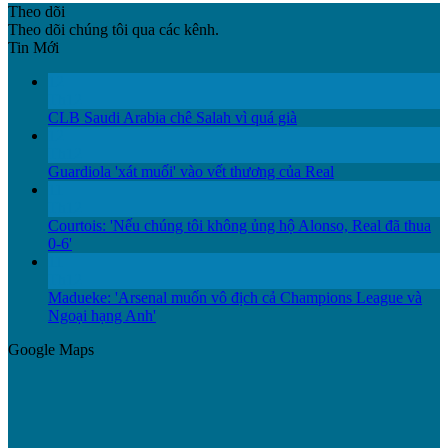
Theo dõi
Theo dõi chúng tôi qua các kênh.
Tin Mới
12
Th12
CLB Saudi Arabia chê Salah vì quá già
12
Th12
Guardiola 'xát muối' vào vết thương của Real
11
Th12
Courtois: 'Nếu chúng tôi không ủng hộ Alonso, Real đã thua
0-6'
11
Th12
Madueke: 'Arsenal muốn vô địch cả Champions League và
Ngoại hạng Anh'
Google Maps