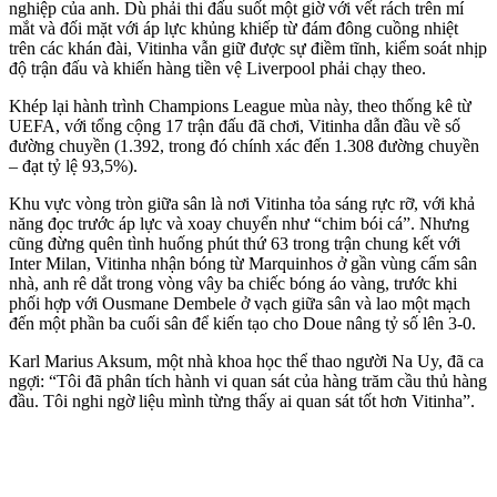
nghiệp của anh. Dù phải thi đấu suốt một giờ với vết rách trên mí
mắt và đối mặt với áp lực khủng khiếp từ đám đông cuồng nhiệt
trên các khán đài, Vitinha vẫn giữ được sự điềm tĩnh, kiểm soát nhịp
độ trận đấu và khiến hàng tiền vệ Liverpool phải chạy theo.
Khép lại hành trình Champions League mùa này, theo thống kê từ
UEFA, với tổng cộng 17 trận đấu đã chơi, Vitinha dẫn đầu về số
đường chuyền (1.392, trong đó chính xác đến 1.308 đường chuyền
– đạt tỷ lệ 93,5%).
Khu vực vòng tròn giữa sân là nơi Vitinha tỏa sáng rực rỡ, với khả
năng đọc trước áp lực và xoay chuyển như “chim bói cá”. Nhưng
cũng đừng quên tình huống phút thứ 63 trong trận chung kết với
Inter Milan, Vitinha nhận bóng từ Marquinhos ở gần vùng cấm sân
nhà, anh rê dắt trong vòng vây ba chiếc bóng áo vàng, trước khi
phối hợp với Ousmane Dembele ở vạch giữa sân và lao một mạch
đến một phần ba cuối sân để kiến tạo cho Doue nâng tỷ số lên 3-0.
Karl Marius Aksum, một nhà khoa học thể thao người Na Uy, đã ca
ngợi: “Tôi đã phân tích hành vi quan sát của hàng trăm cầu thủ hàng
đầu. Tôi nghi ngờ liệu mình từng thấy ai quan sát tốt hơn Vitinha”.