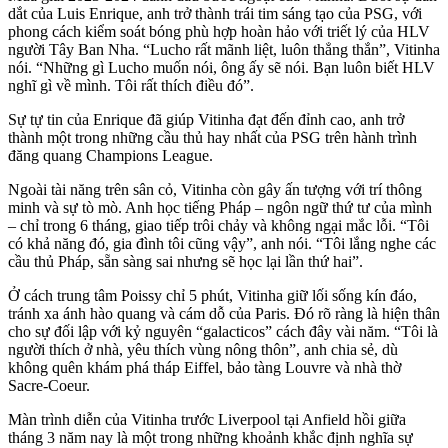
dắt của Luis Enrique, anh trở thành trái tim sáng tạo của PSG, với
phong cách kiểm soát bóng phù hợp hoàn hảo với triết lý của HLV
người Tây Ban Nha. “Lucho rất mãnh liệt, luôn thẳng thắn”, Vitinha
nói. “Những gì Lucho muốn nói, ông ấy sẽ nói. Bạn luôn biết HLV
nghĩ gì về mình. Tôi rất thích điều đó”.
Sự tự tin của Enrique đã giúp Vitinha đạt đến đỉnh cao, anh trở
thành một trong những cầu thủ hay nhất của PSG trên hành trình
đăng quang Champions League.
Ngoài tài năng trên sân cỏ, Vitinha còn gây ấn tượng với trí thông
minh và sự tò mò. Anh học tiếng Pháp – ngôn ngữ thứ tư của mình
– chỉ trong 6 tháng, giao tiếp trôi chảy và không ngại mắc lỗi. “Tôi
có khả năng đó, gia đình tôi cũng vậy”, anh nói. “Tôi lắng nghe các
cầu thủ Pháp, sẵn sàng sai nhưng sẽ học lại lần thứ hai”.
Ở cách trung tâm Poissy chỉ 5 phút, Vitinha giữ lối sống kín đáo,
tránh xa ánh hào quang và cám dỗ của Paris. Đó rõ ràng là hiện thân
cho sự đối lập với kỷ nguyên “galacticos” cách đây vài năm. “Tôi là
người thích ở nhà, yêu thích vùng nông thôn”, anh chia sẻ, dù
không quên khám phá tháp Eiffel, bảo tàng Louvre và nhà thờ
Sacre-Coeur.
Màn trình diễn của Vitinha trước Liverpool tại Anfield hồi giữa
tháng 3 năm nay là một trong những khoảnh khắc định nghĩa sự