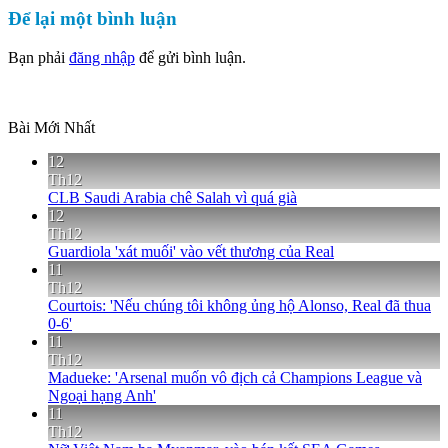
Để lại một bình luận
Bạn phải
đăng nhập
để gửi bình luận.
Bài Mới Nhất
12
Th12
CLB Saudi Arabia chê Salah vì quá già
12
Th12
Guardiola 'xát muối' vào vết thương của Real
11
Th12
Courtois: 'Nếu chúng tôi không ủng hộ Alonso, Real đã thua
0-6'
11
Th12
Madueke: 'Arsenal muốn vô địch cả Champions League và
Ngoại hạng Anh'
11
Th12