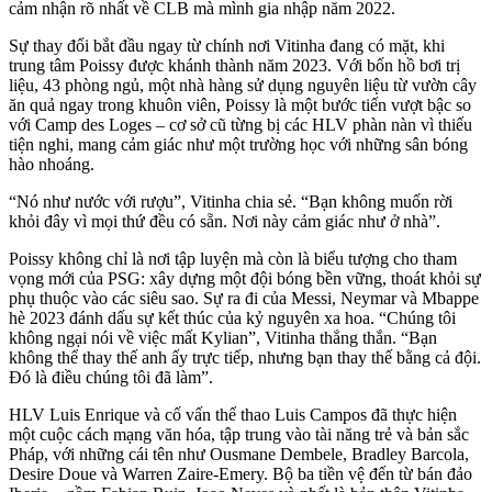
cảm nhận rõ nhất về CLB mà mình gia nhập năm 2022.
Sự thay đổi bắt đầu ngay từ chính nơi Vitinha đang có mặt, khi
trung tâm Poissy được khánh thành năm 2023. Với bốn hồ bơi trị
liệu, 43 phòng ngủ, một nhà hàng sử dụng nguyên liệu từ vườn cây
ăn quả ngay trong khuôn viên, Poissy là một bước tiến vượt bậc so
với Camp des Loges – cơ sở cũ từng bị các HLV phàn nàn vì thiếu
tiện nghi, mang cảm giác như một trường học với những sân bóng
hào nhoáng.
“Nó như nước với rượu”, Vitinha chia sẻ. “Bạn không muốn rời
khỏi đây vì mọi thứ đều có sẵn. Nơi này cảm giác như ở nhà”.
Poissy không chỉ là nơi tập luyện mà còn là biểu tượng cho tham
vọng mới của PSG: xây dựng một đội bóng bền vững, thoát khỏi sự
phụ thuộc vào các siêu sao. Sự ra đi của Messi, Neymar và Mbappe
hè 2023 đánh dấu sự kết thúc của kỷ nguyên xa hoa. “Chúng tôi
không ngại nói về việc mất Kylian”, Vitinha thẳng thắn. “Bạn
không thể thay thế anh ấy trực tiếp, nhưng bạn thay thế bằng cả đội.
Đó là điều chúng tôi đã làm”.
HLV Luis Enrique và cố vấn thể thao Luis Campos đã thực hiện
một cuộc cách mạng văn hóa, tập trung vào tài năng trẻ và bản sắc
Pháp, với những cái tên như Ousmane Dembele, Bradley Barcola,
Desire Doue và Warren Zaire-Emery. Bộ ba tiền vệ đến từ bán đảo