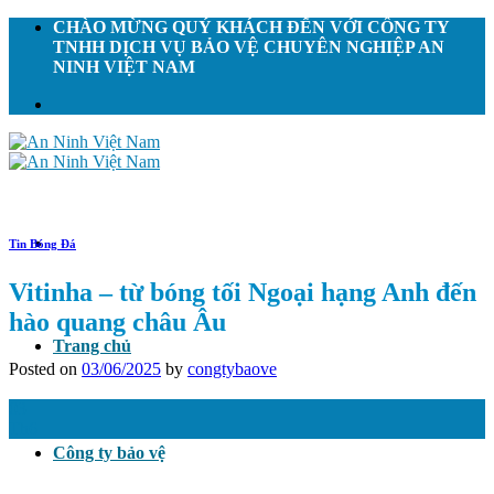
Skip
CHÀO MỪNG QUÝ KHÁCH ĐẾN VỚI CÔNG TY
to
TNHH DỊCH VỤ BẢO VỆ CHUYÊN NGHIỆP AN
content
NINH VIỆT NAM
Tin Bóng Đá
Vitinha – từ bóng tối Ngoại hạng Anh đến
hào quang châu Âu
Trang chủ
Posted on
03/06/2025
by
congtybaove
03
Th6
Công ty bảo vệ