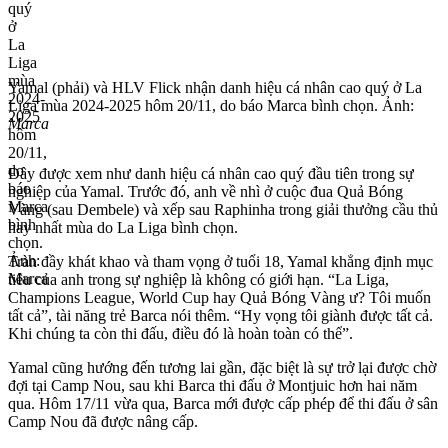
Yamal (phải) và HLV Flick nhận danh hiệu cá nhân cao quý ở La
Liga mùa 2024-2025 hôm 20/11, do báo Marca bình chọn. Ảnh:
Marca
Đây được xem như danh hiệu cá nhân cao quý đầu tiên trong sự
nghiệp của Yamal. Trước đó, anh về nhì ở cuộc đua Quả Bóng
Vàng (sau Dembele) và xếp sau Raphinha trong giải thưởng cầu thủ
hay nhất mùa do La Liga bình chọn.
Tràn đầy khát khao và tham vọng ở tuổi 18, Yamal khẳng định mục
tiêu của anh trong sự nghiệp là không có giới hạn. “La Liga,
Champions League, World Cup hay Quả Bóng Vàng ư? Tôi muốn
tất cả”, tài năng trẻ Barca nói thêm. “Hy vọng tôi giành được tất cả.
Khi chúng ta còn thi đấu, điều đó là hoàn toàn có thể”.
Yamal cũng hướng đến tương lai gần, đặc biệt là sự trở lại được chờ
đợi tại Camp Nou, sau khi Barca thi đấu ở Montjuic hơn hai năm
qua. Hôm 17/11 vừa qua, Barca mới được cấp phép để thi đấu ở sân
Camp Nou đã được nâng cấp.