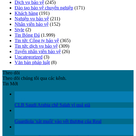
Dịch vụ bảo vệ
(245)
Đào tạo bảo vệ chuyên nghiệp
(171)
Khách hàng
(191)
Nghiệp vụ bảo vệ
(211)
Nhân viên bảo vệ
(152)
Style
(2)
Tin Bóng Đá
(1.999)
Tin tức Công ty bảo vệ
(365)
Tin tức dịch vụ bảo vệ
(309)
Tuyển nhân viên bảo vệ
(26)
Uncategorized
(3)
Văn bản pháp luật
(8)
Theo dõi
Theo dõi chúng tôi qua các kênh.
Tin Mới
12
Th12
CLB Saudi Arabia chê Salah vì quá già
12
Th12
Guardiola 'xát muối' vào vết thương của Real
11
Th12