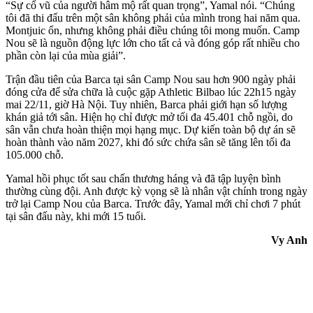
“Sự cổ vũ của người hâm mộ rất quan trọng”, Yamal nói. “Chúng
tôi đã thi đấu trên một sân không phải của mình trong hai năm qua.
Montjuic ổn, nhưng không phải điều chúng tôi mong muốn. Camp
Nou sẽ là nguồn động lực lớn cho tất cả và đóng góp rất nhiều cho
phần còn lại của mùa giải”.
Trận đầu tiên của Barca tại sân Camp Nou sau hơn 900 ngày phải
đóng cửa để sửa chữa là cuộc gặp Athletic Bilbao lúc 22h15 ngày
mai 22/11, giờ Hà Nội. Tuy nhiên, Barca phải giới hạn số lượng
khán giả tới sân. Hiện họ chỉ được mở tối đa 45.401 chỗ ngồi, do
sân vẫn chưa hoàn thiện mọi hạng mục. Dự kiến toàn bộ dự án sẽ
hoàn thành vào năm 2027, khi đó sức chứa sân sẽ tăng lên tối đa
105.000 chỗ.
Yamal hồi phục tốt sau chấn thương háng và đã tập luyện bình
thường cùng đội. Anh được kỳ vọng sẽ là nhân vật chính trong ngày
trở lại Camp Nou của Barca. Trước đây, Yamal mới chỉ chơi 7 phút
tại sân đấu này, khi mới 15 tuổi.
Vy Anh