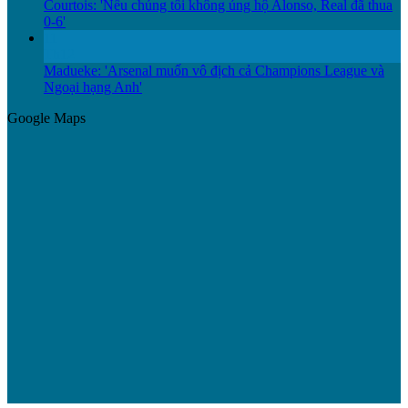
Courtois: 'Nếu chúng tôi không ủng hộ Alonso, Real đã thua
0-6'
11
Th12
Madueke: 'Arsenal muốn vô địch cả Champions League và
Ngoại hạng Anh'
Google Maps