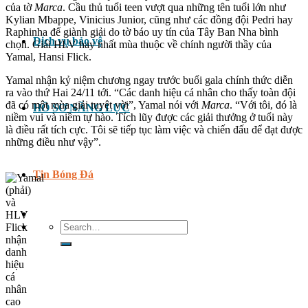
của tờ
Marca
. Cầu thủ tuổi teen vượt qua những tên tuổi lớn như
Kylian Mbappe, Vinicius Junior, cũng như các đồng đội Pedri hay
Raphinha để giành giải do tờ báo uy tín của Tây Ban Nha bình
Dịch vụ bảo vệ
chọn. Giải HLV hay nhất mùa thuộc về chính người thầy của
Yamal, Hansi Flick.
Yamal nhận kỷ niệm chương ngay trước buổi gala chính thức diễn
ra vào thứ Hai 24/11 tới. “Các danh hiệu cá nhân cho thấy toàn đội
đã có một mùa giải tuyệt vời”, Yamal nói với
Marca
. “Với tôi, đó là
HỒ SƠ NĂNG LỰC
niềm vui và niềm tự hào. Tích lũy được các giải thưởng ở tuổi này
là điều rất tích cực. Tôi sẽ tiếp tục làm việc và chiến đấu để đạt được
những điều như vậy”.
Tin Bóng Đá
Search
for: