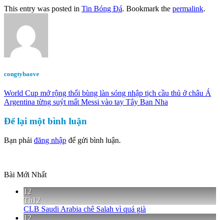
This entry was posted in
Tin Bóng Đá
. Bookmark the
permalink
.
congtybaove
World Cup mở rộng thổi bùng làn sóng nhập tịch cầu thủ ở châu Á
Argentina từng suýt mất Messi vào tay Tây Ban Nha
Để lại một bình luận
Bạn phải
đăng nhập
để gửi bình luận.
Bài Mới Nhất
12
Th12
CLB Saudi Arabia chê Salah vì quá già
12