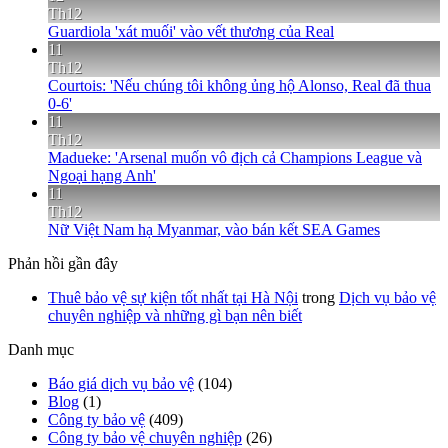
Th12
Guardiola 'xát muối' vào vết thương của Real
11
Th12
Courtois: 'Nếu chúng tôi không ủng hộ Alonso, Real đã thua
0-6'
11
Th12
Madueke: 'Arsenal muốn vô địch cả Champions League và
Ngoại hạng Anh'
11
Th12
Nữ Việt Nam hạ Myanmar, vào bán kết SEA Games
Phản hồi gần đây
Thuê bảo vệ sự kiện tốt nhất tại Hà Nội
trong
Dịch vụ bảo vệ
chuyên nghiệp và những gì bạn nên biết
Danh mục
Báo giá dịch vụ bảo vệ
(104)
Blog
(1)
Công ty bảo vệ
(409)
Công ty bảo vệ chuyên nghiệp
(26)