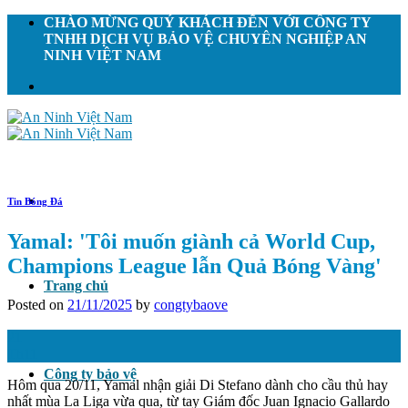
Skip
CHÀO MỪNG QUÝ KHÁCH ĐẾN VỚI CÔNG TY
to
TNHH DỊCH VỤ BẢO VỆ CHUYÊN NGHIỆP AN
content
NINH VIỆT NAM
Tin Bóng Đá
Yamal: 'Tôi muốn giành cả World Cup,
Champions League lẫn Quả Bóng Vàng'
Trang chủ
Posted on
21/11/2025
by
congtybaove
21
Th11
Công ty bảo vệ
Hôm qua 20/11, Yamal nhận giải Di Stefano dành cho cầu thủ hay
nhất mùa La Liga vừa qua, từ tay Giám đốc Juan Ignacio Gallardo