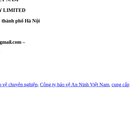
Y LIMITED
 thành phố Hà Nội
mail.com –
o vệ chuyên nghiệp
,
Công ty bảo vệ An Ninh Việt Nam
,
cung cấp