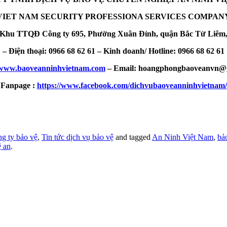
VIET NAM SECURITY PROFESSIONA SERVICES COMPAN
, Khu TTQĐ Công ty 695, Phường Xuân Đỉnh, quận Bắc Từ Liêm,
– Điện thoại: 0966 68 62 61 – Kinh doanh/ Hotline: 0966 68 62 61
www.baoveanninhvietnam.com
– Email: hoangphongbaoveanvn@g
Fanpage :
https://www.facebook.com/dichvubaoveanninhvietnam/
ng ty bảo vệ
,
Tin tức dịch vụ bảo vệ
and tagged
An Ninh Việt Nam
,
bả
ệ an
.