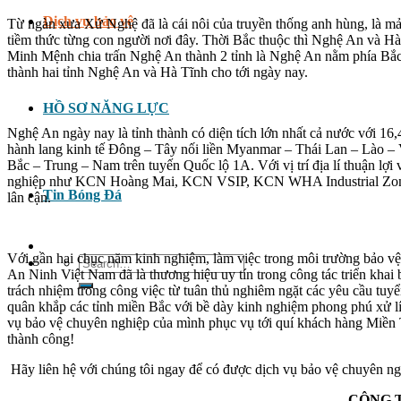
Dịch vụ bảo vệ
Từ ngàn xưa Xứ Nghệ đã là cái nôi của truyền thống anh hùng, là mản
tiềm thức từng con người nơi đây. Thời Bắc thuộc thì Nghệ An và H
Minh Mệnh chia trấn Nghệ An thành 2 tỉnh là Nghệ An nằm phía Bắc
thành hai tỉnh Nghệ An và Hà Tĩnh cho tới ngày nay.
HỒ SƠ NĂNG LỰC
Nghệ An ngày nay là tỉnh thành có diện tích lớn nhất cả nước với
hành lang kinh tế Đông ­– Tây nối liền Myanmar – Thái Lan – Lào – 
Bắc – Trung – Nam trên tuyến Quốc lộ 1A. Với vị trí địa lí thuận lợi
nghiệp như KCN Hoàng Mai, KCN VSIP, KCN WHA Industrial Zone 1
Tin Bóng Đá
lân cận.
Với gần hai chục năm kinh nghiệm, làm việc trong môi trường bảo v
Search
An Ninh Việt Nam đã là thương hiệu uy tín trong công tác triển khai 
for:
trách nhiệm trong công việc từ tuân thủ nghiêm ngặt các yêu cầu tuyển
quân khắp các tỉnh miền Bắc với bề dày kinh nghiệm phong phú xử lí 
vụ bảo vệ chuyên nghiệp của mình phục vụ tới quí khách hàng Miền Tr
thành công!
Hãy liên hệ với chúng tôi ngay để có được dịch vụ bảo vệ chuyên ng
CÔNG T