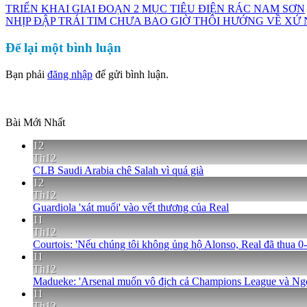
TRIỂN KHAI GIAI ĐOẠN 2 MỤC TIÊU ĐIỆN RÁC NAM SƠN
NHỊP ĐẬP TRÁI TIM CHƯA BAO GIỜ THÔI HƯỚNG VỀ XỨ
Để lại một bình luận
Bạn phải
đăng nhập
để gửi bình luận.
Bài Mới Nhất
12
Th12
CLB Saudi Arabia chê Salah vì quá già
12
Th12
Guardiola 'xát muối' vào vết thương của Real
11
Th12
Courtois: 'Nếu chúng tôi không ủng hộ Alonso, Real đã thua 0-
11
Th12
Madueke: 'Arsenal muốn vô địch cả Champions League và Ng
11
Th12