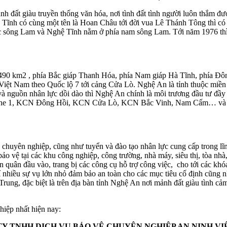
h đất giàu truyền thống văn hóa, nơi tình đất tình người luôn thắm đư
à Tĩnh có cùng một tên là Hoan Châu tới đời vua Lê Thánh Tông thì c
 sông Lam và Nghệ Tĩnh nằm ở phía nam sông Lam. Tới năm 1976 thì 
 16,490 km2 , phía Bắc giáp Thanh Hóa, phía Nam giáp Hà Tĩnh, phía
Việt Nam theo Quốc lộ 7 tới cảng Cửa Lò. Nghệ An là tỉnh thuộc miền 
 và nguồn nhân lực dồi dào thì Nghệ An chính là môi trương đầu tư đầy
, KCN Đông Hồi, KCN Cửa Lò, KCN Bắc Vinh, Nam Cấm… và hàng tră
ệ chuyên nghiệp, cũng như tuyển và đào tạo nhân lực cung cấp trong 
bảo vệ tại các khu công nghiệp, công trường, nhà máy, siêu thị, tòa nhà
 quân đầu vào, trang bị các công cụ hỗ trợ công việc, cho tới các khóa
nhiều sự vụ lớn nhỏ đảm bảo an toàn cho các mục tiêu cố định cũng nh
ung, đặc biệt là trên địa bàn tỉnh Nghệ An nơi mảnh đất giàu tình cả
hiệp nhất hiện nay:
Y TNHH DỊCH VỤ BẢO VỆ CHUYÊN NGHIỆP AN NINH V