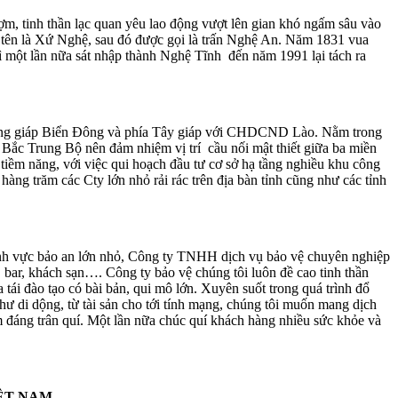
ợm, tinh thần lạc quan yêu lao động vượt lên gian khó ngấm sâu vào
ó tên là Xứ Nghệ, sau đó được gọi là trấn Nghệ An. Năm 1831 vua
một lần nữa sát nhập thành Nghệ Tĩnh đến năm 1991 lại tách ra
 Đông giáp Biển Đông và phía Tây giáp với CHDCND Lào. Nằm trong
Bắc Trung Bộ nên đảm nhiệm vị trí cầu nối mật thiết giữa ba miền
 tiềm năng, với việc qui hoạch đầu tư cơ sở hạ tầng nghiều khu công
m các Cty lớn nhỏ rải rác trên địa bàn tỉnh cũng như các tỉnh
lĩnh vực bảo an lớn nhỏ, Công ty TNHH dịch vụ bảo vệ chuyên nghiệp
, bar, khách sạn…. Công ty bảo vệ chúng tôi luôn đề cao tinh thần
 tái đào tạo có bài bản, qui mô lớn. Xuyên suốt trong quá trình đổ
ư di dộng, từ tài sản cho tới tính mạng, chúng tôi muốn mang dịch
m đáng trân quí. Một lần nữa chúc quí khách hàng nhiều sức khỏe và
IỆT NAM