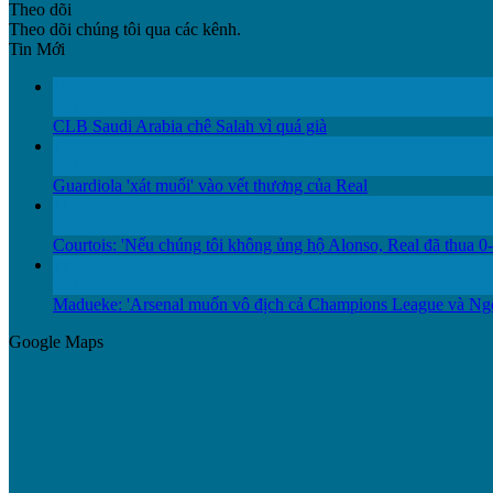
Theo dõi
Theo dõi chúng tôi qua các kênh.
Tin Mới
12
Th12
CLB Saudi Arabia chê Salah vì quá già
12
Th12
Guardiola 'xát muối' vào vết thương của Real
11
Th12
Courtois: 'Nếu chúng tôi không ủng hộ Alonso, Real đã thua 0-
11
Th12
Madueke: 'Arsenal muốn vô địch cả Champions League và Ng
Google Maps