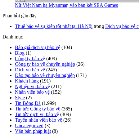
Nữ Việt Nam hạ Myanmar, vào bán kết SEA Games
Phản hồi gần đây
Thuê bảo vệ sự kiện tốt nhất tại Hà Nội
trong
Dịch vụ bảo vệ c
Danh mục
Báo giá dịch vụ bảo vệ
(104)
Blog
(1)
Công ty bảo vệ
(409)
Công ty bảo vệ chuyên nghiệp
(26)
Dịch vụ bảo vệ
(245)
Đào tạo bảo vệ chuyên nghiệp
(171)
Khách hàng
(191)
Nghiệp vụ bảo vệ
(211)
Nhân viên bảo vệ
(152)
Style
(2)
Tin Bóng Đá
(1.999)
Tin tức Công ty bảo vệ
(365)
Tin tức dịch vụ bảo vệ
(309)
Tuyển nhân viên bảo vệ
(26)
Uncategorized
(3)
Văn bản pháp luật
(8)