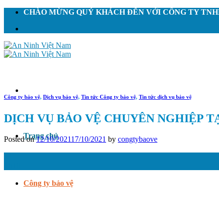
Skip
CHÀO MỪNG QUÝ KHÁCH ĐẾN VỚI CÔNG TY TNHH
to
content
Công ty bảo vệ
,
Dịch vụ bảo vệ
,
Tin tức Công ty bảo vệ
,
Tin tức dịch vụ bảo vệ
DỊCH VỤ BẢO VỆ CHUYÊN NGHIỆP T
Trang chủ
Posted on
12/10/2021
17/10/2021
by
congtybaove
12
Th10
Công ty bảo vệ