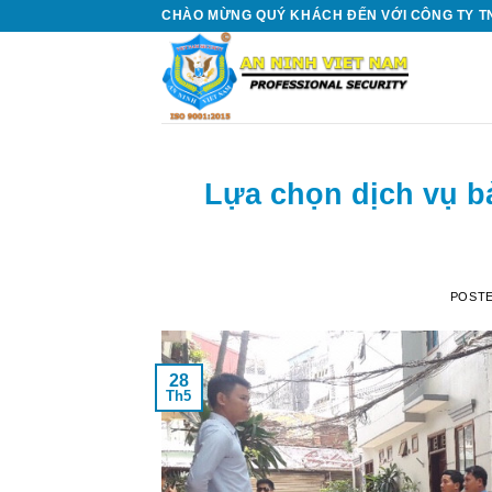
Skip
CHÀO MỪNG QUÝ KHÁCH ĐẾN VỚI CÔNG TY TN
to
content
Lựa chọn dịch vụ bả
POST
28
Th5