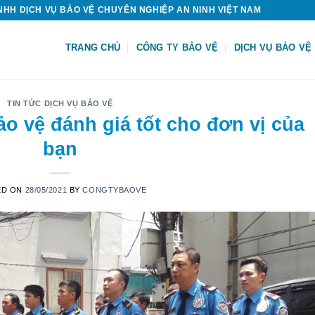
HH DỊCH VỤ BẢO VỆ CHUYÊN NGHIỆP AN NINH VIỆT NAM
TRANG CHỦ
CÔNG TY BẢO VỆ
DỊCH VỤ BẢO VỆ
TIN TỨC DỊCH VỤ BẢO VỆ
o vệ đánh giá tốt cho đơn vị của
bạn
ED ON
28/05/2021
BY
CONGTYBAOVE