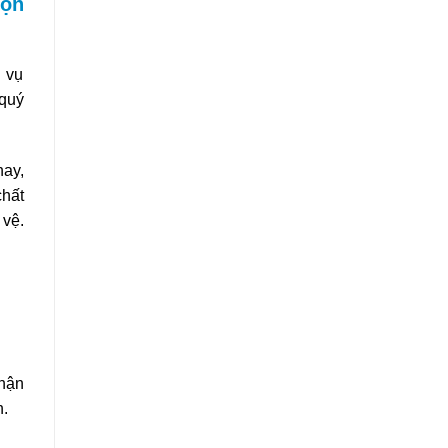
họn
 vụ
 quý
nay,
chất
 vệ.
nhận
h.