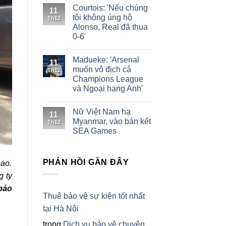
Courtois: 'Nếu chúng
11
tôi không ủng hộ
Th12
Alonso, Real đã thua
0-6'
Madueke: 'Arsenal
11
muốn vô địch cả
Th12
Champions League
và Ngoại hạng Anh'
Nữ Việt Nam hạ
11
Myanmar, vào bán kết
Th12
SEA Games
PHẢN HỒI GẦN ĐÂY
cao.
g ty
bảo
Thuê bảo vệ sự kiện tốt nhất
tại Hà Nội
trong
Dịch vụ bảo vệ chuyên