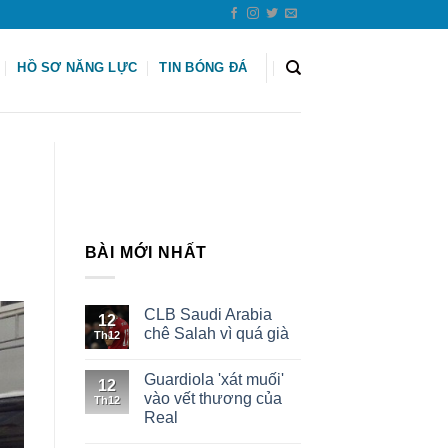
HỒ SƠ NĂNG LỰC
TIN BÓNG ĐÁ
BÀI MỚI NHẤT
CLB Saudi Arabia
12
chê Salah vì quá già
Th12
Guardiola 'xát muối'
12
vào vết thương của
Th12
Real