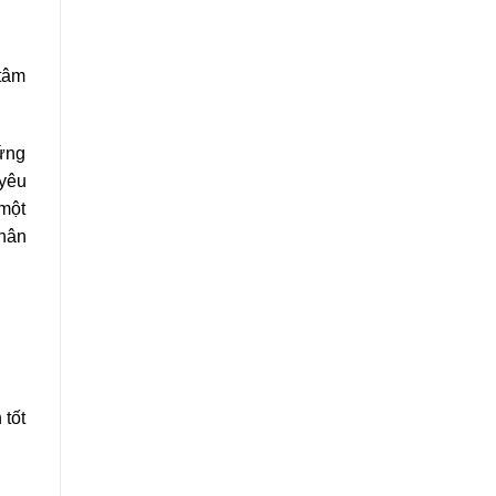
 tâm
 ứng
 yêu
một
nhân
 tốt