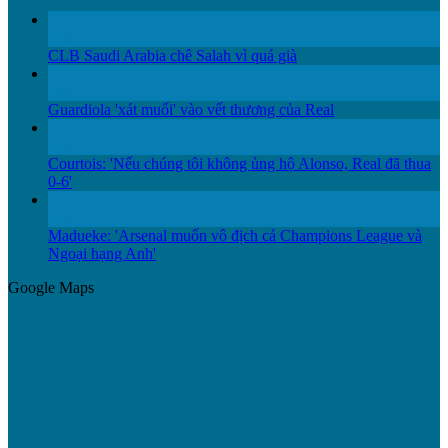
12
Th12
CLB Saudi Arabia chê Salah vì quá già
12
Th12
Guardiola 'xát muối' vào vết thương của Real
11
Th12
Courtois: 'Nếu chúng tôi không ủng hộ Alonso, Real đã thua
0-6'
11
Th12
Madueke: 'Arsenal muốn vô địch cả Champions League và
Ngoại hạng Anh'
Google Maps