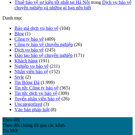
Thuê bảo vệ sự kiện tốt nhất tại Hà Nội
trong
Dịch vụ bảo vệ
chuyên nghiệp và những gì bạn nên biết
Danh mục
Báo giá dịch vụ bảo vệ
(104)
Blog
(1)
Công ty bảo vệ
(409)
Công ty bảo vệ chuyên nghiệp
(26)
Dịch vụ bảo vệ
(245)
Đào tạo bảo vệ chuyên nghiệp
(171)
Khách hàng
(191)
Nghiệp vụ bảo vệ
(211)
Nhân viên bảo vệ
(152)
Style
(2)
Tin Bóng Đá
(1.999)
Tin tức Công ty bảo vệ
(365)
Tin tức dịch vụ bảo vệ
(309)
Tuyển nhân viên bảo vệ
(26)
Uncategorized
(3)
Văn bản pháp luật
(8)
Theo dõi
Theo dõi chúng tôi qua các kênh.
Tin Mới