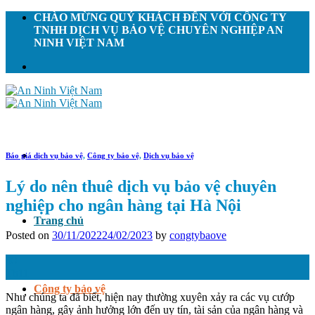
Skip
CHÀO MỪNG QUÝ KHÁCH ĐẾN VỚI CÔNG TY
to
TNHH DỊCH VỤ BẢO VỆ CHUYÊN NGHIỆP AN
content
NINH VIỆT NAM
Báo giá dịch vụ bảo vệ
,
Công ty bảo vệ
,
Dịch vụ bảo vệ
Lý do nên thuê dịch vụ bảo vệ chuyên
nghiệp cho ngân hàng tại Hà Nội
Trang chủ
Posted on
30/11/2022
24/02/2023
by
congtybaove
30
Th11
Công ty bảo vệ
Như chúng ta đã biết, hiện nay thường xuyên xảy ra các vụ cướp
ngân hàng, gây ảnh hưởng lớn đến uy tín, tài sản của ngân hàng và