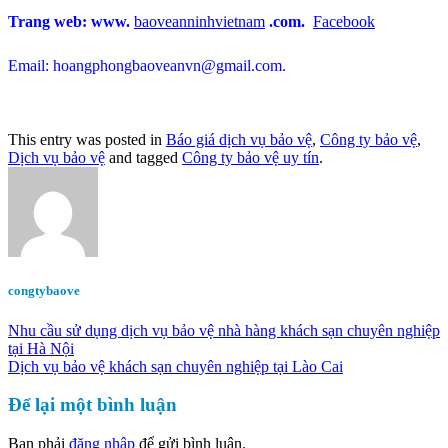
Trang web: www.
baoveanninhvietnam
.com.
Facebook
Email: hoangphongbaoveanvn@gmail.com.
This entry was posted in
Báo giá dịch vụ bảo vệ
,
Công ty bảo vệ
,
Dịch vụ bảo vệ
and tagged
Công ty bảo vệ uy tín
.
congtybaove
Nhu cầu sử dụng dịch vụ bảo vệ nhà hàng khách sạn chuyên nghiệp
tại Hà Nội
Dịch vụ bảo vệ khách sạn chuyên nghiệp tại Lào Cai
Để lại một bình luận
Bạn phải
đăng nhập
để gửi bình luận.