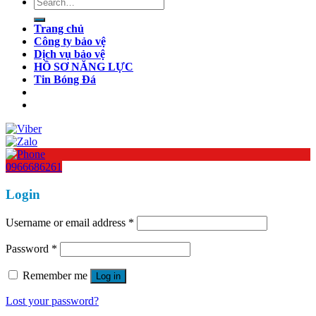
Search
for:
Trang chủ
Công ty bảo vệ
Dịch vụ bảo vệ
HỒ SƠ NĂNG LỰC
Tin Bóng Đá
0966686261
Login
Username or email address
*
Password
*
Remember me
Log in
Lost your password?