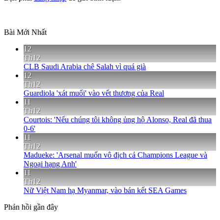
Bài Mới Nhất
12
Th12
CLB Saudi Arabia chê Salah vì quá già
12
Th12
Guardiola 'xát muối' vào vết thương của Real
11
Th12
Courtois: 'Nếu chúng tôi không ủng hộ Alonso, Real đã thua
0-6'
11
Th12
Madueke: 'Arsenal muốn vô địch cả Champions League và
Ngoại hạng Anh'
11
Th12
Nữ Việt Nam hạ Myanmar, vào bán kết SEA Games
Phản hồi gần đây