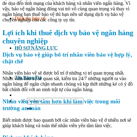
đe dọa đến tính mạng của khách hàng và nhân viên ngân hàng. Vì
vậy, bảo vệ ngân hàng đóng vai trò vô cùng quan trọng và thay vì
ngân hàng bạn thuê bảo vệ thì bạn nên sử dụng dịch vụ bảo vệ
Dịch vụ bảo vệ
chuyên nghiệp của các công ty uy tín.
Lợi ích khi thuê dịch vụ bảo vệ ngân hàng
chuyên nghiệp
HỒ SƠ NĂNG LỰC
Dịch vụ bảo vệ giúp bố trí nhân viên bảo vệ hợp lý,
chặt chẽ
Nhân viên bảo vệ sẽ được bố trí ở những vị trí quan trọng nhất.
Tin Bóng Đá
Nhân viên bảo vệ sẽ quan sát, kiểm tra 24/7 những người ra vào
ngân hàng để ngăn chặn nhanh chóng và kịp thời những kẻ có ý đồ
bất chính đối với an ninh trật tự của ngân hàng.
Search
Nhân viên yên tâm hơn khi làm việc trong môi
for:
trường an toàn
Biết mình được bao quanh bởi các nhân viên bảo vệ ở nhiều nơi sẽ
giúp khách hàng và toàn thể nhân viên yên tâm làm việc.