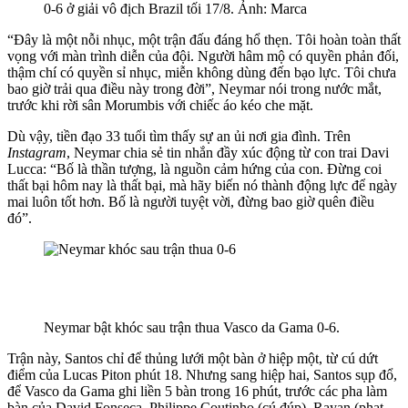
0-6 ở giải vô địch Brazil tối 17/8. Ảnh: Marca
“Đây là một nỗi nhục, một trận đấu đáng hổ thẹn. Tôi hoàn toàn thất
vọng với màn trình diễn của đội. Người hâm mộ có quyền phản đối,
thậm chí có quyền sỉ nhục, miễn không dùng đến bạo lực. Tôi chưa
bao giờ trải qua điều này trong đời”, Neymar nói trong nước mắt,
trước khi rời sân Morumbis với chiếc áo kéo che mặt.
Dù vậy, tiền đạo 33 tuổi tìm thấy sự an ủi nơi gia đình. Trên
Instagram
, Neymar chia sẻ tin nhắn đầy xúc động từ con trai Davi
Lucca: “Bố là thần tượng, là nguồn cảm hứng của con. Đừng coi
thất bại hôm nay là thất bại, mà hãy biến nó thành động lực để ngày
mai luôn tốt hơn. Bố là người tuyệt vời, đừng bao giờ quên điều
đó”.
Neymar bật khóc sau trận thua Vasco da Gama 0-6.
Trận này, Santos chỉ để thủng lưới một bàn ở hiệp một, từ cú dứt
điểm của Lucas Piton phút 18. Nhưng sang hiệp hai, Santos sụp đổ,
để Vasco da Gama ghi liền 5 bàn trong 16 phút, trước các pha làm
bàn của David Fonseca, Philippe Coutinho (cú đúp), Rayan (phạt