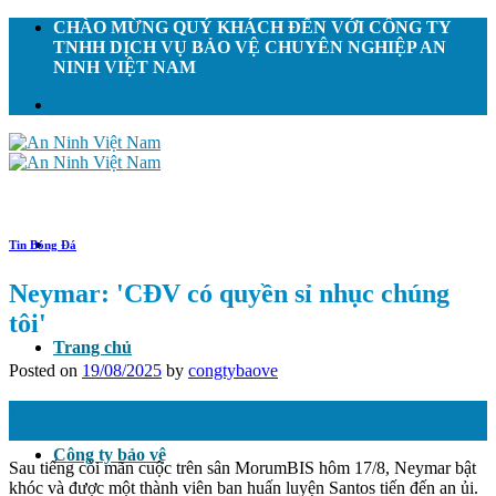
Skip
CHÀO MỪNG QUÝ KHÁCH ĐẾN VỚI CÔNG TY
to
TNHH DỊCH VỤ BẢO VỆ CHUYÊN NGHIỆP AN
content
NINH VIỆT NAM
Tin Bóng Đá
Neymar: 'CĐV có quyền sỉ nhục chúng
tôi'
Trang chủ
Posted on
19/08/2025
by
congtybaove
19
Th8
Công ty bảo vệ
Sau tiếng còi mãn cuộc trên sân MorumBIS hôm 17/8, Neymar bật
khóc và được một thành viên ban huấn luyện Santos tiến đến an ủi.