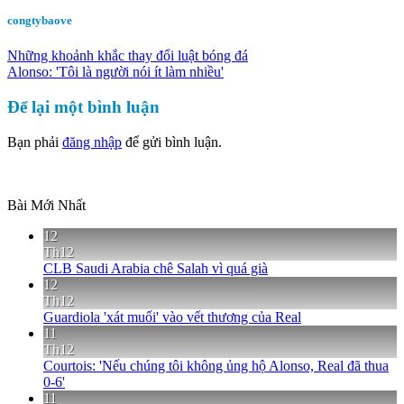
congtybaove
Những khoảnh khắc thay đổi luật bóng đá
Alonso: 'Tôi là người nói ít làm nhiều'
Để lại một bình luận
Bạn phải
đăng nhập
để gửi bình luận.
Bài Mới Nhất
12
Th12
CLB Saudi Arabia chê Salah vì quá già
12
Th12
Guardiola 'xát muối' vào vết thương của Real
11
Th12
Courtois: 'Nếu chúng tôi không ủng hộ Alonso, Real đã thua
0-6'
11