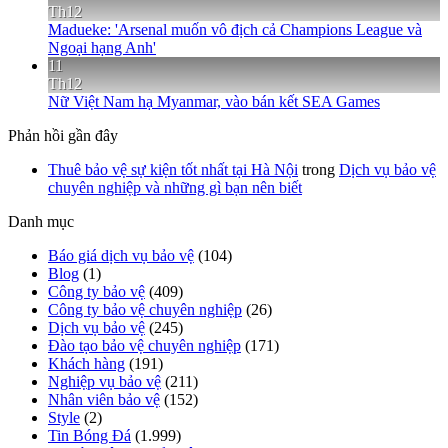
Th12
Madueke: 'Arsenal muốn vô địch cả Champions League và
Ngoại hạng Anh'
11
Th12
Nữ Việt Nam hạ Myanmar, vào bán kết SEA Games
Phản hồi gần đây
Thuê bảo vệ sự kiện tốt nhất tại Hà Nội
trong
Dịch vụ bảo vệ
chuyên nghiệp và những gì bạn nên biết
Danh mục
Báo giá dịch vụ bảo vệ
(104)
Blog
(1)
Công ty bảo vệ
(409)
Công ty bảo vệ chuyên nghiệp
(26)
Dịch vụ bảo vệ
(245)
Đào tạo bảo vệ chuyên nghiệp
(171)
Khách hàng
(191)
Nghiệp vụ bảo vệ
(211)
Nhân viên bảo vệ
(152)
Style
(2)
Tin Bóng Đá
(1.999)