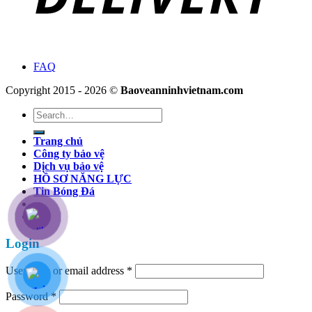
FAQ
Copyright 2015 - 2026 ©
Baoveanninhvietnam.com
Search
for:
Trang chủ
Công ty bảo vệ
Dịch vụ bảo vệ
HỒ SƠ NĂNG LỰC
Tin Bóng Đá
Login
Username or email address
*
Password
*