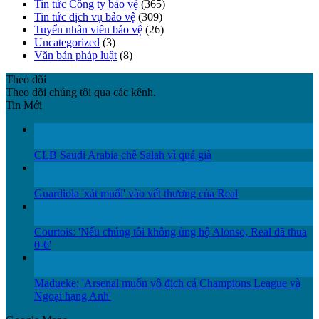
Tin tức Công ty bảo vệ
(365)
Tin tức dịch vụ bảo vệ
(309)
Tuyển nhân viên bảo vệ
(26)
Uncategorized
(3)
Văn bản pháp luật
(8)
Theo dõi
Theo dõi chúng tôi qua các kênh.
Tin Mới
12
Th12
CLB Saudi Arabia chê Salah vì quá già
12
Th12
Guardiola 'xát muối' vào vết thương của Real
11
Th12
Courtois: 'Nếu chúng tôi không ủng hộ Alonso, Real đã thua
0-6'
11
Th12
Madueke: 'Arsenal muốn vô địch cả Champions League và
Ngoại hạng Anh'