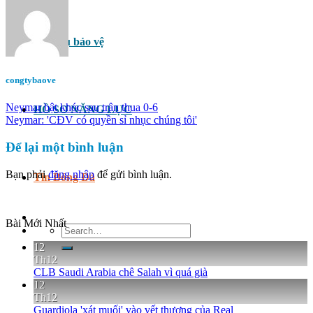
Dịch vụ bảo vệ
congtybaove
Neymar bật khóc sau trận thua 0-6
HỒ SƠ NĂNG LỰC
Neymar: 'CĐV có quyền sỉ nhục chúng tôi'
Để lại một bình luận
Bạn phải
đăng nhập
để gửi bình luận.
Tin Bóng Đá
Bài Mới Nhất
Search
for:
12
Th12
CLB Saudi Arabia chê Salah vì quá già
12
Th12
Guardiola 'xát muối' vào vết thương của Real