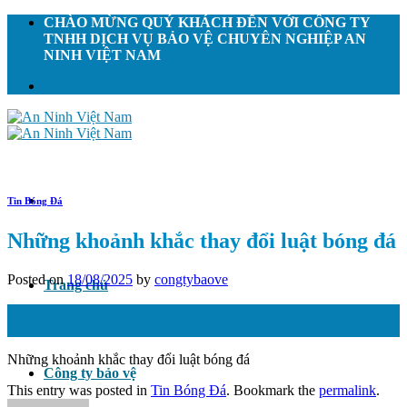
Skip
CHÀO MỪNG QUÝ KHÁCH ĐẾN VỚI CÔNG TY
to
TNHH DỊCH VỤ BẢO VỆ CHUYÊN NGHIỆP AN
content
NINH VIỆT NAM
Tin Bóng Đá
Những khoảnh khắc thay đổi luật bóng đá
Posted on
18/08/2025
by
congtybaove
Trang chủ
18
Th8
Những khoảnh khắc thay đổi luật bóng đá
Công ty bảo vệ
This entry was posted in
Tin Bóng Đá
. Bookmark the
permalink
.