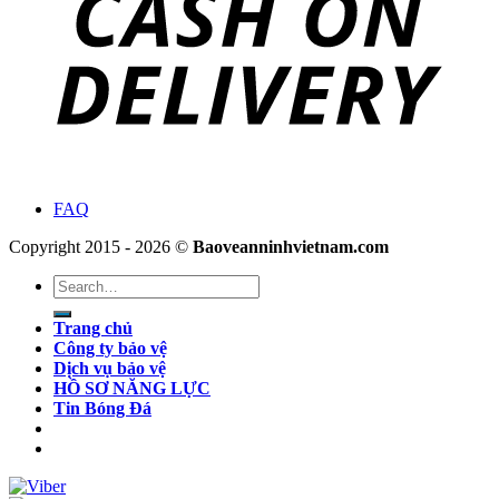
FAQ
Copyright 2015 - 2026 ©
Baoveanninhvietnam.com
Search
for:
Trang chủ
Công ty bảo vệ
Dịch vụ bảo vệ
HỒ SƠ NĂNG LỰC
Tin Bóng Đá