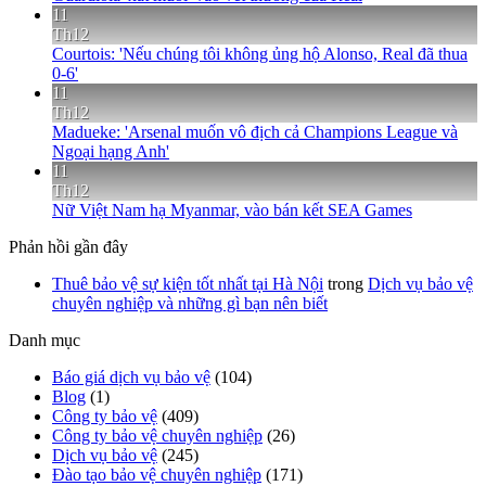
11
Th12
Courtois: 'Nếu chúng tôi không ủng hộ Alonso, Real đã thua
0-6'
11
Th12
Madueke: 'Arsenal muốn vô địch cả Champions League và
Ngoại hạng Anh'
11
Th12
Nữ Việt Nam hạ Myanmar, vào bán kết SEA Games
Phản hồi gần đây
Thuê bảo vệ sự kiện tốt nhất tại Hà Nội
trong
Dịch vụ bảo vệ
chuyên nghiệp và những gì bạn nên biết
Danh mục
Báo giá dịch vụ bảo vệ
(104)
Blog
(1)
Công ty bảo vệ
(409)
Công ty bảo vệ chuyên nghiệp
(26)
Dịch vụ bảo vệ
(245)
Đào tạo bảo vệ chuyên nghiệp
(171)