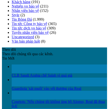
Khách hàng
(191)
Nghiệp vụ bảo vệ
(211)
Nhân viên bảo vệ
(152)
Style
(2)
Tin Bóng Đá
(1.999)
Tin tức Công ty bảo vệ
(365)
Tin tức dịch vụ bảo vệ
(309)
Tuyển nhân viên bảo vệ
(26)
Uncategorized
(3)
Văn bản pháp luật
(8)
Theo dõi
Theo dõi chúng tôi qua các kênh.
Tin Mới
12
Th12
CLB Saudi Arabia chê Salah vì quá già
12
Th12
Guardiola 'xát muối' vào vết thương của Real
11
Th12
Courtois: 'Nếu chúng tôi không ủng hộ Alonso, Real đã thua
0-6'