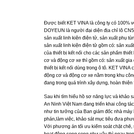
Được biết KET VINA là công ty có 100% v
DOYEUN là người đại diện địa chỉ lô CN
sản xuất linh kiện điện tử, sản xuất phụ t
sản xuất linh kiện điện tử gồm có: sản xuất 
của thiết bị kết nối cho các sản phẩm thiế
cơ và động cơ xe thì gồm có: sản xuất gia c
thiết bị kết nối dùng trong ô tô. KET VINA
động cơ và động cơ xe nằm trong khu cô
đang trong quá trình xây dựng, hoàn thiện
Sau khi tìm hiểu hồ sơ năng lực và khảo 
An Ninh Việt Nam đang triển khai công tác 
như tin tưởng của Ban giám đốc nhà máy
phán,làm việc, khảo sát mục tiêu đưa phư
Với phương án tối ưu kiểm soát chặt chẽ,
hoạt động song song như vậy thì ngay tro