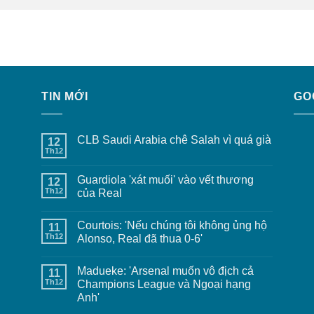
TIN MỚI
GO
CLB Saudi Arabia chê Salah vì quá già
12
Th12
Guardiola 'xát muối' vào vết thương
12
Th12
của Real
Courtois: 'Nếu chúng tôi không ủng hộ
11
Th12
Alonso, Real đã thua 0-6'
Madueke: 'Arsenal muốn vô địch cả
11
Th12
Champions League và Ngoại hạng
Anh'