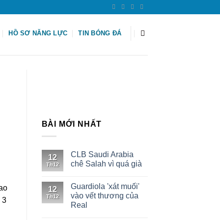
HỒ SƠ NĂNG LỰC
TIN BÓNG ĐÁ
BÀI MỚI NHẤT
CLB Saudi Arabia
12
chê Salah vì quá già
Th12
Guardiola 'xát muối'
ao
12
vào vết thương của
Th12
 3
Real