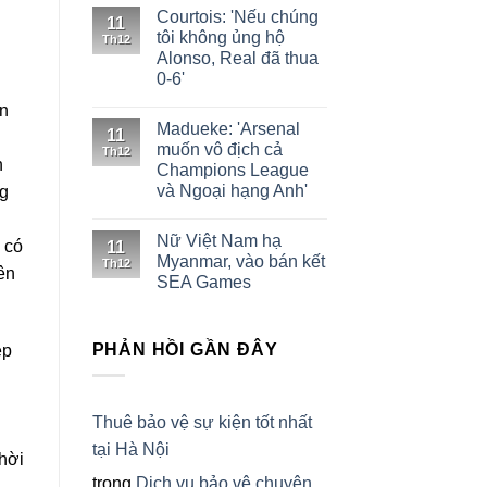
Courtois: 'Nếu chúng
11
tôi không ủng hộ
Th12
Alonso, Real đã thua
0-6'
ên
Madueke: 'Arsenal
11
muốn vô địch cả
Th12
n
Champions League
và Ngoại hạng Anh'
ng
Nữ Việt Nam hạ
 có
11
Myanmar, vào bán kết
Th12
ên
SEA Games
PHẢN HỒI GẦN ĐÂY
ệp
Thuê bảo vệ sự kiện tốt nhất
tại Hà Nội
hời
trong
Dịch vụ bảo vệ chuyên