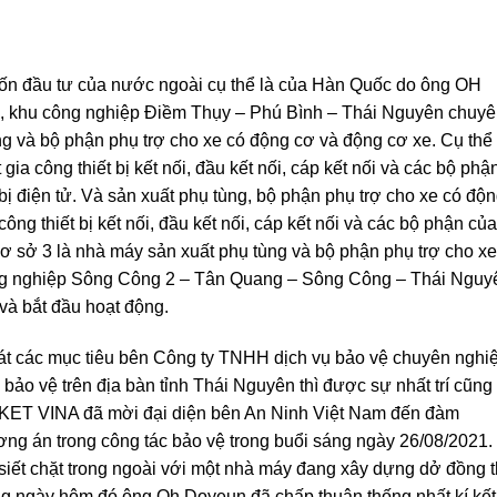
ốn đầu tư của nước ngoài cụ thể là của Hàn Quốc do ông OH
5, khu công nghiệp Điềm Thụy – Phú Bình – Thái Nguyên chuy
ùng và bộ phận phụ trợ cho xe có động cơ và động cơ xe. Cụ thể
gia công thiết bị kết nối, đầu kết nối, cáp kết nối và các bộ phậ
t bị điện tử. Và sản xuất phụ tùng, bộ phận phụ trợ cho xe có độ
ông thiết bị kết nối, đầu kết nối, cáp kết nối và các bộ phận của
 cơ sở 3 là nhà máy sản xuất phụ tùng và bộ phận phụ trợ cho xe
ng nghiệp Sông Công 2 – Tân Quang – Sông Công – Thái Nguy
 và bắt đầu hoạt động.
sát các mục tiêu bên Công ty TNHH dịch vụ bảo vệ chuyên nghi
bảo vệ trên địa bàn tỉnh Thái Nguyên thì được sự nhất trí cũng
 KET VINA đã mời đại diện bên An Ninh Việt Nam đến đàm
ơng án trong công tác bảo vệ trong buổi sáng ngày 26/08/2021.
 siết chặt trong ngoài với một nhà máy đang xây dựng dở đồng t
ng ngày hôm đó ông Oh Doyeun đã chấp thuận thống nhất kí kết