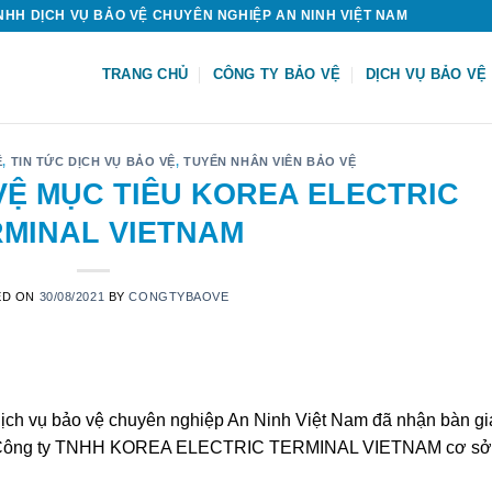
HH DỊCH VỤ BẢO VỆ CHUYÊN NGHIỆP AN NINH VIỆT NAM
TRANG CHỦ
CÔNG TY BẢO VỆ
DỊCH VỤ BẢO VỆ
Ệ
,
TIN TỨC DỊCH VỤ BẢO VỆ
,
TUYỂN NHÂN VIÊN BẢO VỆ
VỆ MỤC TIÊU KOREA ELECTRIC
MINAL VIETNAM
ED ON
30/08/2021
BY
CONGTYBAOVE
ch vụ bảo vệ chuyên nghiệp An Ninh Việt Nam đã nhận bàn gi
tiêu Công ty TNHH KOREA ELECTRIC TERMINAL VIETNAM cơ sở