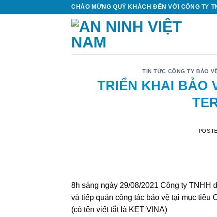
Skip
CHÀO MỪNG QUÝ KHÁCH ĐẾN VỚI CÔNG TY TN
to
content
TIN TỨC CÔNG TY BẢO V
TRIỂN KHAI BẢO 
TER
POST
8h sáng ngày 29/08/2021 Công ty TNHH dị
và tiếp quản công tác bảo vệ tại mục 
(có tên viết tắt là KET VINA)